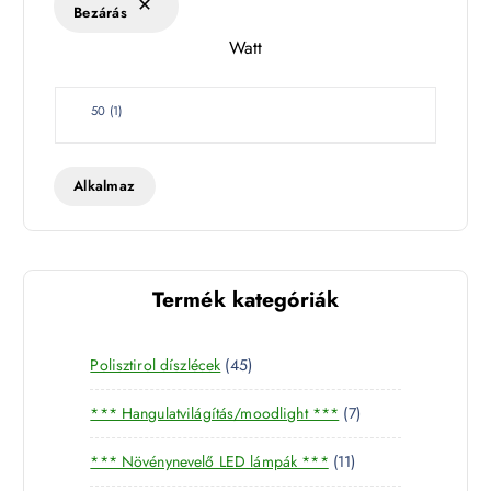
Bezárás
Watt
W
50
(
1
)
a
t
t
Alkalmaz
Termék kategóriák
4
Polisztirol díszlécek
45
5
7
*** Hangulatvilágítás/moodlight ***
7
t
t
e
1
*** Növénynevelő LED lámpák ***
11
e
r
1
r
m