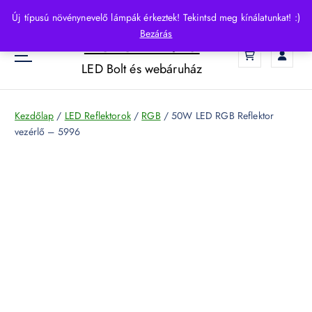
S
Új típusú növénynevelő lámpák érkeztek! Tekintsd meg kínálatunkat! :)
k
Bezárás
HelloLED.hu
i
0
p
LED Bolt és webáruház
t
o
c
Kezdőlap
/
LED Reflektorok
/
RGB
/ 50W LED RGB Reflektor
o
vezérlő – 5996
n
t
e
n
t