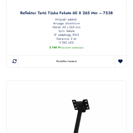
Reflektor Tartó Tüske Fekete 60 X 265 Mm – 7538
Műszaki adatok:
Anyaga: alumínium
Méret: 60 x 265 mm
Szín: fekete
IP védettség: IP65
Garancia: 2 év
V-TAC LED
3 740
Ft
(készletről érdeklődjön)
Kosárba teszem