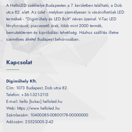
A HelloLED székhelye Budapesten a 7. kerületben található, a Dob
utca 82. alatt. Az üzlet - melyben személyesen is vásárolhatóak LED
termékek - "Digiműhely és LED Bolt" néven üzemel. V-Tac LED
fényforrások, piacvezető árak, több mint 2000 termék,
bemutatóterem és kipróbálási lehetőség. Házhoz szállítás illetve
személyes átvétel Budapest belvárosában.
Kapcsolat
Digiműhely Kft.
Cím: 1073 Budapest, Dob utca 82.
Telefon: +36-1-321-2115
E-mail: hello [kukac] helloled.hu
Web: https://www.helloled.hu
Számlaszám: 10400085-00800178-00000000
Adószám: 25525005-2-42