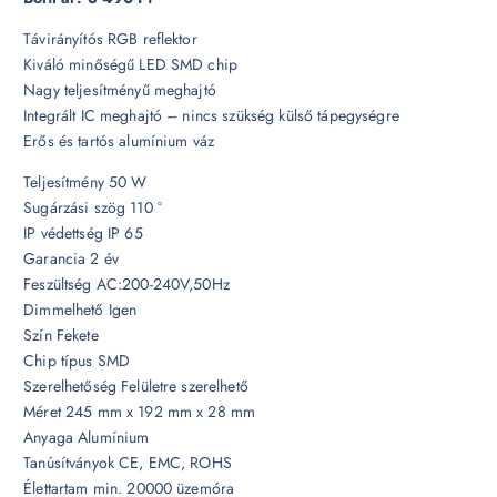
Távirányítós RGB reflektor
Kiváló minőségű LED SMD chip
Nagy teljesítményű meghajtó
Integrált IC meghajtó – nincs szükség külső tápegységre
Erős és tartós alumínium váz
Teljesítmény 50 W
Sugárzási szög 110 °
IP védettség IP 65
Garancia 2 év
Feszültség AC:200-240V,50Hz
Dimmelhető Igen
Szín Fekete
Chip típus SMD
Szerelhetőség Felületre szerelhető
Méret 245 mm x 192 mm x 28 mm
Anyaga Alumínium
Tanúsítványok CE, EMC, ROHS
Élettartam min. 20000 üzemóra