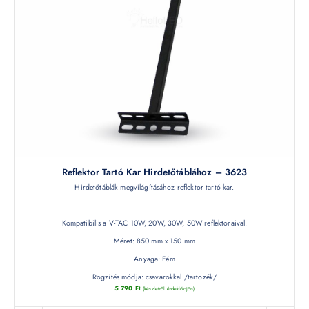
Reflektor Tartó Kar Hirdetőtáblához – 3623
Hirdetőtáblák megvilágításához reflektor tartó kar.
Kompatibilis a V-TAC 10W, 20W, 30W, 50W reflektoraival.
Méret: 850 mm x 150 mm
Anyaga: Fém
Rögzítés módja: csavarokkal /tartozék/
5 790
Ft
(készletről érdeklődjön)