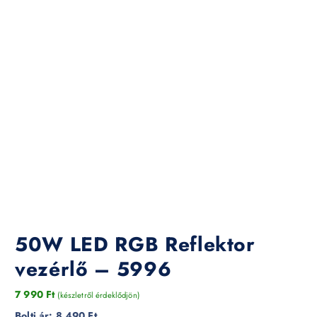
50W LED RGB Reflektor
vezérlő – 5996
7 990
Ft
(készletről érdeklődjön)
Bolti ár:
8 490 Ft