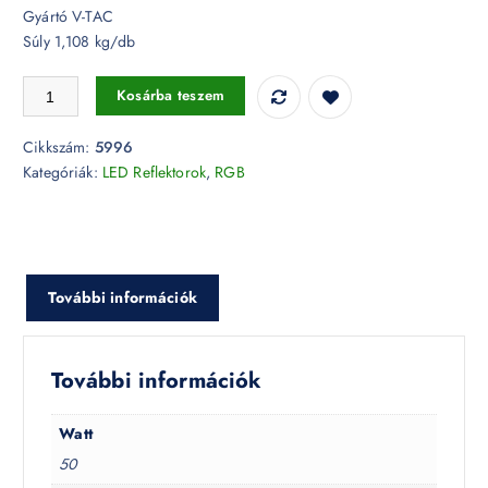
Gyártó V-TAC
Súly 1,108 kg/db
50W LED RGB Reflektor vezérlő - 5996 mennyiség
Kosárba teszem
Cikkszám:
5996
Kategóriák:
LED Reflektorok
,
RGB
További információk
További információk
Watt
50