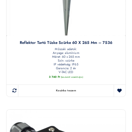
Reflektor Tartó Tüske Szürke 60 X 265 Mm – 7536
Műszaki adatok:
Anyaga: alumínium
Méret: 60 x 265 mm
Szín: szürke
IP védettség: IP65
Garancia: 2 év
V-TAC LED
3 740
Ft
(készletről érdeklődjön)
Kosárba teszem