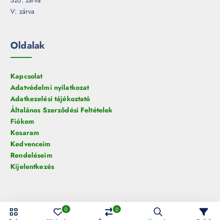
Szo: zárva
V: zárva
Oldalak
Kapcsolat
Adatvédelmi nyilatkozat
Adatkezelési tájékoztató
Általános Szerződési Feltételek
Fiókom
Kosaram
Kedvenceim
Rendeléseim
Kijelentkezés
0
0
© 2026 HelloLED.hu Digiműhely Kft. | Minden jog fenntartva!