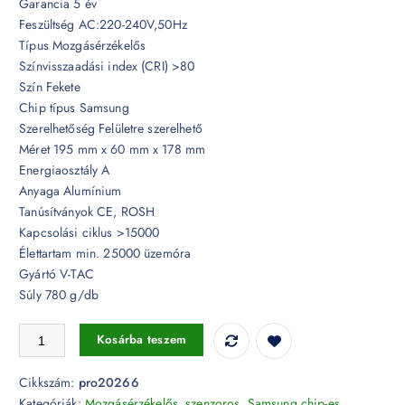
Garancia 5 év
Feszültség AC:220-240V,50Hz
Típus Mozgásérzékelős
Színvisszaadási index (CRI) >80
Szín Fekete
Chip típus Samsung
Szerelhetőség Felületre szerelhető
Méret 195 mm x 60 mm x 178 mm
Energiaosztály A
Anyaga Alumínium
Tanúsítványok CE, ROSH
Kapcsolási ciklus >15000
Élettartam min. 25000 üzemóra
Gyártó V-TAC
Súly 780 g/db
50W Mozgásérzékelős LED reflektor Samsung chip IP65 4000K - PR
Kosárba teszem
Cikkszám:
pro20266
Kategóriák:
Mozgásérzékelős, szenzoros
,
Samsung chip-es