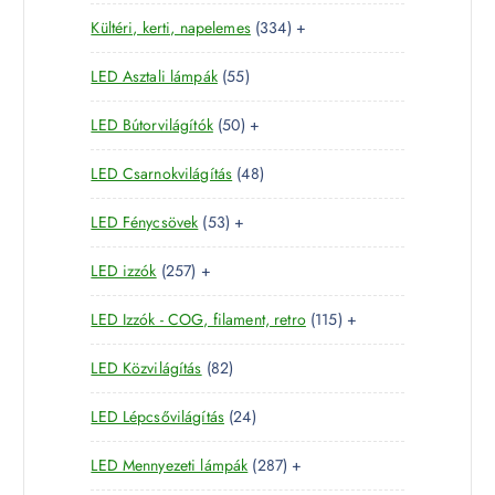
1
e
m
é
3
Kültéri, kerti, napelemes
334
+
8
r
é
k
3
t
m
k
5
LED Asztali lámpák
55
4
e
é
5
t
r
k
5
LED Bútorvilágítók
50
+
t
e
m
0
e
r
é
4
LED Csarnokvilágítás
48
t
r
m
k
8
e
m
é
5
LED Fénycsövek
53
+
t
r
é
k
3
e
m
k
2
LED izzók
257
+
t
r
é
5
e
m
k
1
LED Izzók - COG, filament, retro
115
+
7
r
é
1
t
m
k
8
LED Közvilágítás
82
5
e
é
2
t
r
k
2
LED Lépcsővilágítás
24
t
e
m
4
e
r
é
2
LED Mennyezeti lámpák
287
+
t
r
m
k
8
e
m