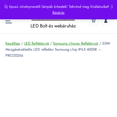
S
Új típusú növénynevelő lámpák érkeztek! Tekintsd meg kínálatunkat! :)
k
Bezárás
HelloLED.hu
i
0
p
LED Bolt és webáruház
t
o
c
Kezdőlap
/
LED Reflektorok
/
Samsung chip-es Reflektorok
/ 50W
o
Mozgásérzékelős LED reflektor Samsung chip IP65 4000K –
n
PRO20266
t
e
n
t