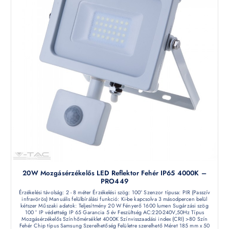
20W Mozgásérzékelős LED Reflektor Fehér IP65 4000K –
PRO449
Érzékelési távolság: 2 - 8 méter Érzékelési szög: 100° Szenzor típusa: PIR (Passzív
infravörös) Manuális felülbírálási funkció: Ki-be kapcsolva 3 másodpercen belül
kétszer Műszaki adatok: Teljesítmény 20 W Fényerő 1600 lumen Sugárzási szög
100 ° IP védettség IP 65 Garancia 5 év Feszültség AC:220-240V,50Hz Típus
Mozgásérzékelős Színhőmérséklet 4000K Színvisszaadási index (CRI) >80 Szín
Fehér Chip típus Samsung Szerelhetőség Felületre szerelhető Méret 185 mm x 50