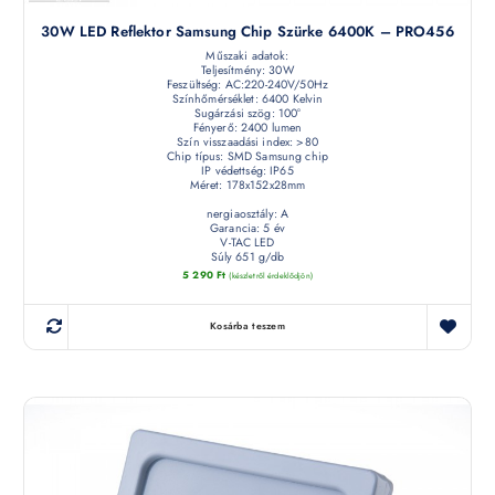
30W LED Reflektor Samsung Chip Szürke 6400K – PRO456
Műszaki adatok:
Teljesítmény: 30W
Feszültség: AC:220-240V/50Hz
Színhőmérséklet: 6400 Kelvin
Sugárzási szög: 100°
Fényerő: 2400 lumen
Szín visszaadási index: >80
Chip típus: SMD Samsung chip
IP védettség: IP65
Méret: 178x152x28mm
nergiaosztály: A
Garancia: 5 év
V-TAC LED
Súly 651 g/db
5 290
Ft
(készletről érdeklődjön)
Kosárba teszem