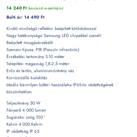
14 240
Ft
(készletről érdeklődjön)
Bolti ár:
14 490 Ft
Kiváló minőségű reflektor beépített kötődobozzal
Nagy hatékonyságú Samsung LED chipekkel szerelt
Beépített mozgásérzékelő
Szenzor típusa: PIR (Passzív infravörös)
Érzékelési tartomány 3-10 méter
Telepítési magasság 1,8-2,5 méter
Erős és tartós, alumíniumöntvény váz
Korrózióálló kialakítás
Ideális bármilyen kültéri használatra IP65-ös védettségének
köszönhetően
Teljesítmény 50 W
Fényerő 4 000 lumen
Sugárzási szög 100 °
Kelvin 4 000 Kelvin
IP védettség IP 65