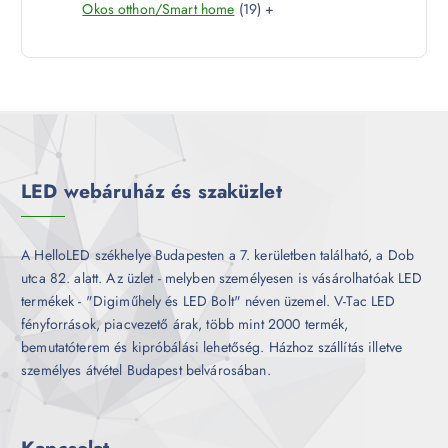
1
Okos otthon/Smart home
19
+
t
r
é
9
e
m
k
t
r
é
e
m
k
r
é
m
k
é
k
LED webáruház és szaküzlet
A HelloLED székhelye Budapesten a 7. kerületben található, a Dob
utca 82. alatt. Az üzlet - melyben személyesen is vásárolhatóak LED
termékek - "Digiműhely és LED Bolt" néven üzemel. V-Tac LED
fényforrások, piacvezető árak, több mint 2000 termék,
bemutatóterem és kipróbálási lehetőség. Házhoz szállítás illetve
személyes átvétel Budapest belvárosában.
Kapcsolat