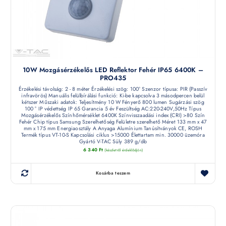
10W Mozgásérzékelős LED Reflektor Fehér IP65 6400K –
PRO435
Érzékelési távolság: 2 - 8 méter Érzékelési szög: 100° Szenzor típusa: PIR (Passzív
infravörös) Manuális felülbírálási funkció: Ki-be kapcsolva 3 másodpercen belül
kétszer Műszaki adatok: Teljesítmény 10 W Fényerő 800 lumen Sugárzási szög
100 ° IP védettség IP 65 Garancia 5 év Feszültség AC:220-240V,50Hz Típus
Mozgásérzékelős Színhőmérséklet 6400K Színvisszaadási index (CRI) >80 Szín
Fehér Chip típus Samsung Szerelhetőség Felületre szerelhető Méret 133 mm x 47
mm x 175 mm Energiaosztály A Anyaga Alumínium Tanúsítványok CE, ROSH
Termék típus VT-10-S Kapcsolási ciklus >15000 Élettartam min. 30000 üzemóra
Gyártó V-TAC Súly 389 g/db
6 340
Ft
(készletről érdeklődjön)
Kosárba teszem