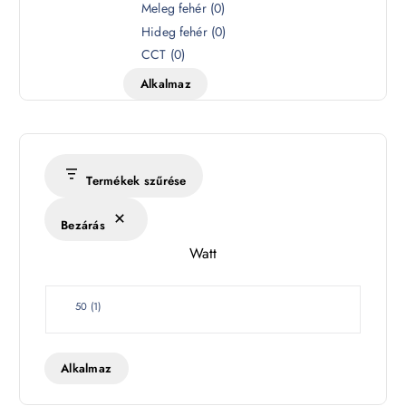
z
Meleg fehér
(
0
)
í
Hideg fehér
(
0
)
n
CCT
(
0
)
h
Alkalmaz
ő
m
é
r
s
Termékek szűrése
é
k
Bezárás
l
Watt
e
t
W
50
(
1
)
a
t
t
Alkalmaz