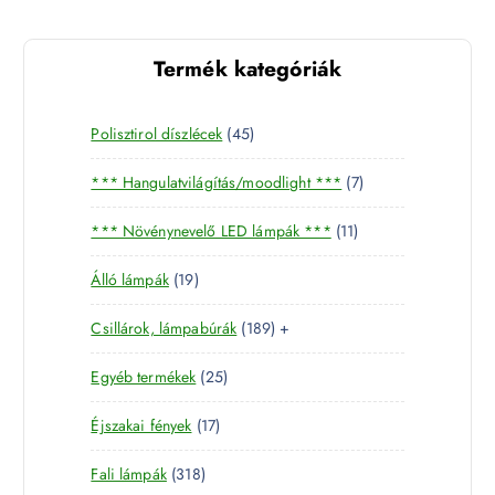
Termék kategóriák
4
Polisztirol díszlécek
45
5
7
*** Hangulatvilágítás/moodlight ***
7
t
t
e
1
*** Növénynevelő LED lámpák ***
11
e
r
1
r
m
1
Álló lámpák
19
t
m
é
9
e
é
k
1
Csillárok, lámpabúrák
189
+
t
r
k
8
e
m
2
Egyéb termékek
25
9
r
é
5
t
m
k
1
Éjszakai fények
17
t
e
é
7
e
r
k
3
Fali lámpák
318
t
r
m