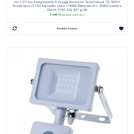
mm x 211 mm Energiaosztály A Anyaga Alumínium Tanúsítványok CE, ROSH
Termék típus VT-10-S Kapcsolási ciklus >15000 Élettartam min. 30000 üzemóra
Gyártó V-TAC Súly 827 g/db
7 440
Ft
(készletről érdeklődjön)
Kosárba teszem