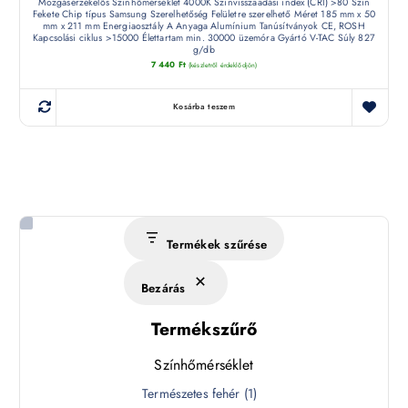
Mozgásérzékelős Színhőmérséklet 4000K Színvisszaadási index (CRI) >80 Szín
Fekete Chip típus Samsung Szerelhetőség Felületre szerelhető Méret 185 mm x 50
mm x 211 mm Energiaosztály A Anyaga Alumínium Tanúsítványok CE, ROSH
Kapcsolási ciklus >15000 Élettartam min. 30000 üzemóra Gyártó V-TAC Súly 827
g/db
7 440
Ft
(készletről érdeklődjön)
Kosárba teszem
Termékek szűrése
Bezárás
Termékszűrő
Színhőmérséklet
S
Természetes fehér
(
1
)