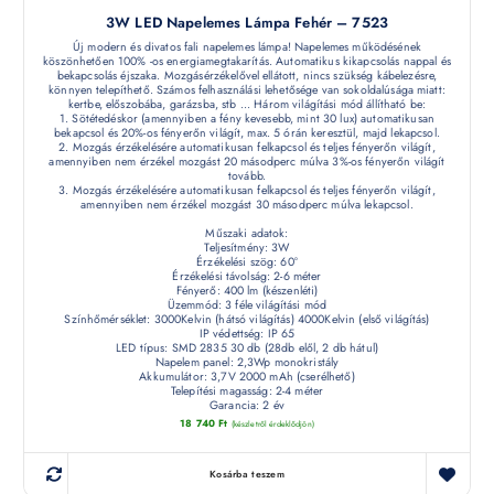
3W LED Napelemes Lámpa Fehér – 7523
Új modern és divatos fali napelemes lámpa! Napelemes működésének
köszönhetően 100% -os energiamegtakarítás. Automatikus kikapcsolás nappal és
bekapcsolás éjszaka. Mozgásérzékelővel ellátott, nincs szükség kábelezésre,
könnyen telepíthető. Számos felhasználási lehetősége van sokoldalúsága miatt:
kertbe, előszobába, garázsba, stb ... Három világítási mód állítható be:
1. Sötétedéskor (amennyiben a fény kevesebb, mint 30 lux) automatikusan
bekapcsol és 20%-os fényerőn világít, max. 5 órán keresztül, majd lekapcsol.
2. Mozgás érzékelésére automatikusan felkapcsol és teljes fényerőn világít,
amennyiben nem érzékel mozgást 20 másodperc múlva 3%-os fényerőn világít
tovább.
3. Mozgás érzékelésére automatikusan felkapcsol és teljes fényerőn világít,
amennyiben nem érzékel mozgást 30 másodperc múlva lekapcsol.
Műszaki adatok:
Teljesítmény: 3W
Érzékelési szög: 60°
Érzékelési távolság: 2-6 méter
Fényerő: 400 lm (készenléti)
Üzemmód: 3 féle világítási mód
Színhőmérséklet: 3000Kelvin (hátsó világítás) 4000Kelvin (első világítás)
IP védettség: IP 65
LED típus: SMD 2835 30 db (28db elől, 2 db hátul)
Napelem panel: 2,3Wp monokristály
Akkumulátor: 3,7V 2000 mAh (cserélhető)
Telepítési magasság: 2-4 méter
Garancia: 2 év
18 740
Ft
(készletről érdeklődjön)
Kosárba teszem