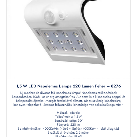
1,5 W LED Napelemes Lámpa 220 Lumen Fehér – 8276
Új modern és divatos fali napelemes lámpa! Napelemes működésének
köszönhetően 100% -os energiamegtakarítás. Automatikus kikapcsolás nappal és
bekapcsolás éjszaka. Mozgásérzékelővel ellátott, nincs szükség kábelezésre,
könnyen telepíthető. Számos felhasználási lehetősége van sokoldalúsága miatt.
Műszaki adatok:
Teljesítmény: 1,5W
Sugárzási szög: 90°
Fényerő: 220 lm
Színhőmérséklet: 4000Kelvin (hátsó világítás) 4000Kelvin (első világítás)
Érzékelési távolság: 2-6 méter
IP védettség: IP 65