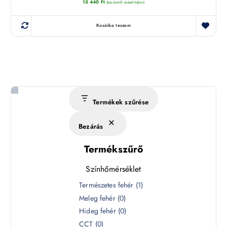
15 440
Ft
(készletről érdeklődjön)
Kosárba teszem
Termékek szűrése
Bezárás
Termékszűrő
Színhőmérséklet
S
Természetes fehér
(
1
)
z
Meleg fehér
(
0
)
í
Hideg fehér
(
0
)
n
CCT
(
0
)