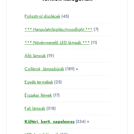
4
Polisztirol díszlécek
45
5
7
*** Hangulatvilágítás/moodlight ***
7
t
t
e
1
*** Növénynevelő LED lámpák ***
11
e
r
1
r
m
1
Álló lámpák
19
t
m
é
9
e
é
k
1
Csillárok, lámpabúrák
189
+
t
r
k
8
e
m
2
Egyéb termékek
25
9
r
é
5
t
m
k
1
Éjszakai fények
17
t
e
é
7
e
r
k
3
Fali lámpák
318
t
r
m
1
e
m
é
3
Kültéri, kerti, napelemes
334
+
8
r
é
k
3
t
m
k