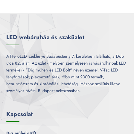
e
m
k
r
é
m
k
é
k
LED webáruház és szaküzlet
A HelloLED székhelye Budapesten a 7. kerületben található, a Dob
utca 82. alatt. Az üzlet - melyben személyesen is vásárolhatóak LED
termékek - "Digiműhely és LED Bolt" néven üzemel. V-Tac LED
fényforrások, piacvezető árak, több mint 2000 termék,
bemutatóterem és kipróbálási lehetőség. Házhoz szállítás illetve
személyes átvétel Budapest belvárosában.
Kapcsolat
Digiműhely Kft.