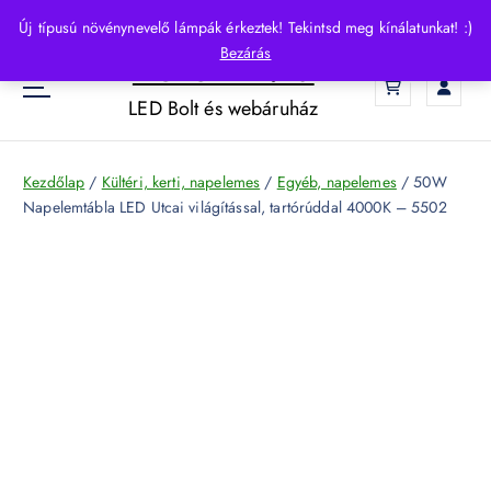
S
Új típusú növénynevelő lámpák érkeztek! Tekintsd meg kínálatunkat! :)
k
Bezárás
HelloLED.hu
i
0
p
LED Bolt és webáruház
t
o
c
Kezdőlap
/
Kültéri, kerti, napelemes
/
Egyéb, napelemes
/ 50W
o
Napelemtábla LED Utcai világítással, tartórúddal 4000K – 5502
n
t
e
n
t