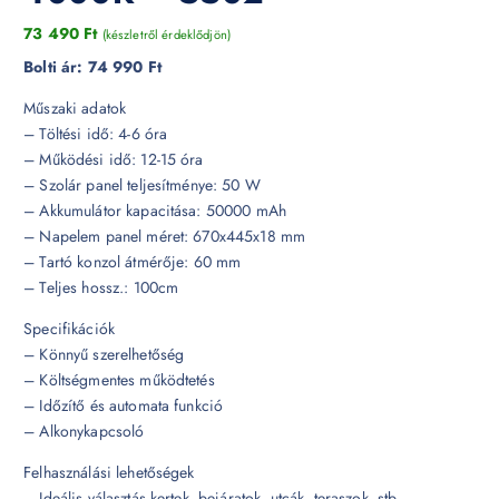
73 490
Ft
(készletről érdeklődjön)
Bolti ár:
74 990 Ft
Műszaki adatok
– Töltési idő: 4-6 óra
– Működési idő: 12-15 óra
– Szolár panel teljesítménye: 50 W
– Akkumulátor kapacitása: 50000 mAh
– Napelem panel méret: 670x445x18 mm
– Tartó konzol átmérője: 60 mm
– Teljes hossz.: 100cm
Specifikációk
– Könnyű szerelhetőség
– Költségmentes működtetés
– Időzítő és automata funkció
– Alkonykapcsoló
Felhasználási lehetőségek
– Ideális választás kertek, bejáratok, utcák, teraszok, stb.