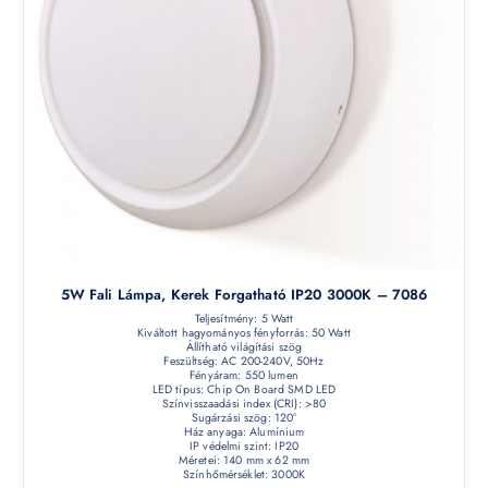
5W Fali Lámpa, Kerek Forgatható IP20 3000K – 7086
Teljesítmény: 5 Watt
Kiváltott hagyományos fényforrás: 50 Watt
Állítható világítási szög
Feszültség: AC 200-240V, 50Hz
Fényáram: 550 lumen
LED típus: Chip On Board SMD LED
Színvisszaadási index (CRI): >80
Sugárzási szög: 120°
Ház anyaga: Alumínium
IP védelmi szint: IP20
Méretei: 140 mm x 62 mm
Színhőmérséklet: 3000K