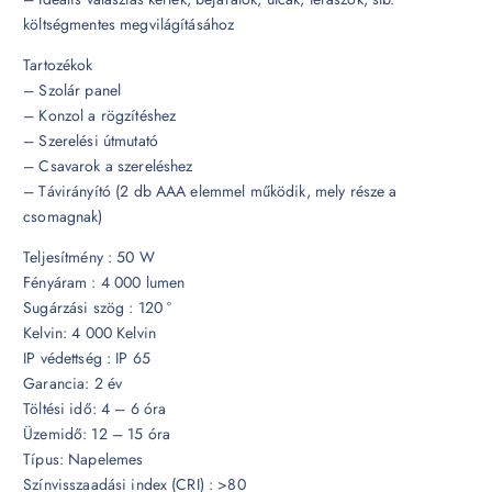
költségmentes megvilágításához
Tartozékok
– Szolár panel
– Konzol a rögzítéshez
– Szerelési útmutató
– Csavarok a szereléshez
– Távirányító (2 db AAA elemmel működik, mely része a
csomagnak)
Teljesítmény : 50 W
Fényáram : 4 000 lumen
Sugárzási szög : 120 °
Kelvin: 4 000 Kelvin
IP védettség : IP 65
Garancia: 2 év
Töltési idő: 4 – 6 óra
Üzemidő: 12 – 15 óra
Típus: Napelemes
Színvisszaadási index (CRI) : >80