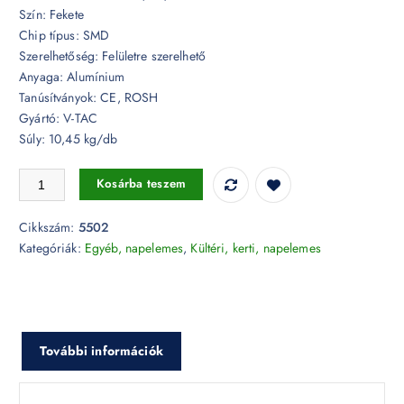
Szín: Fekete
Chip típus: SMD
Szerelhetőség: Felületre szerelhető
Anyaga: Alumínium
Tanúsítványok: CE, ROSH
Gyártó: V-TAC
Súly: 10,45 kg/db
50W Napelemtábla LED Utcai világítással, tartórúddal 4000K - 5502 
Kosárba teszem
Cikkszám:
5502
Kategóriák:
Egyéb, napelemes
,
Kültéri, kerti, napelemes
További információk