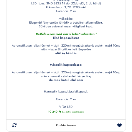
LED típus: SMD 2835 14 db (12db elől, 2 db hátul)
Akkumulátor: 3,7V, 1200 mAh
Garancia: 2 év
Működése:
Elegendő fény esetén töltődik a beépített akkumulátor.
Sötétben automatikusan világítani kezd.
Kétféle üzemmód közül lehet választani:
Első kapcsolásra:
Automatikusan teljes fénnyel világít (220lm) mozgásérzékelés esetén, majd 10mp
után visszavált csökkentett fényerőre
elől és hátul is
.
Második kapcsolásra:
Automatikusan teljes fénnyel világít (220lm) mozgásérzékelés esetén, majd 10mp
után visszavált csökkentett fényerőre,
de csak hátul, elől nem
.
Harmadik kapcsolásra kikapcsol.
Garancia: 2 év
V-Tac LED
10 240
Ft
(készletről érdeklődjön)
Kosárba teszem