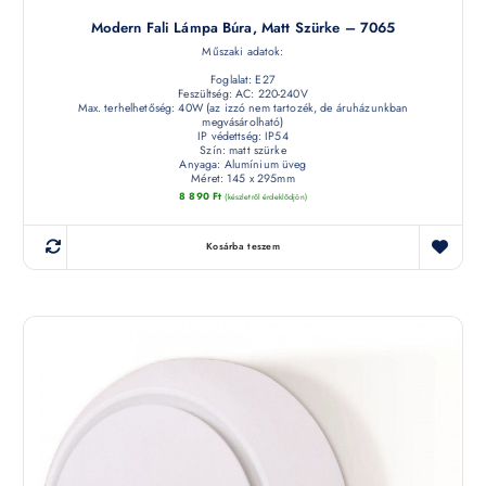
Modern Fali Lámpa Búra, Matt Szürke – 7065
Műszaki adatok:
Foglalat: E27
Feszültség: AC: 220-240V
Max. terhelhetőség: 40W (az izzó nem tartozék, de áruházunkban
megvásárolható)
IP védettség: IP54
Szín: matt szürke
Anyaga: Alumínium üveg
Méret: 145 x 295mm
8 890
Ft
(készletről érdeklődjön)
Kosárba teszem