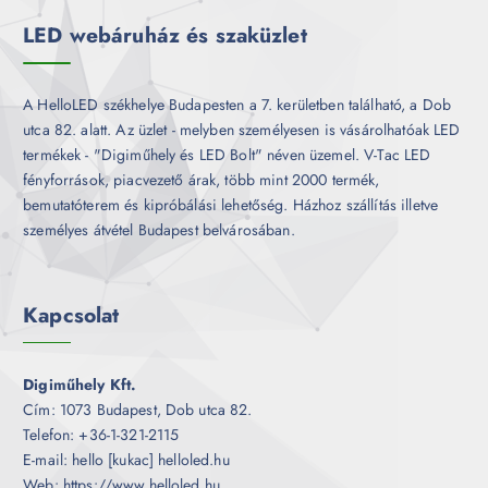
k
LED webáruház és szaküzlet
A HelloLED székhelye Budapesten a 7. kerületben található, a Dob
utca 82. alatt. Az üzlet - melyben személyesen is vásárolhatóak LED
termékek - "Digiműhely és LED Bolt" néven üzemel. V-Tac LED
fényforrások, piacvezető árak, több mint 2000 termék,
bemutatóterem és kipróbálási lehetőség. Házhoz szállítás illetve
személyes átvétel Budapest belvárosában.
Kapcsolat
Digiműhely Kft.
Cím: 1073 Budapest, Dob utca 82.
Telefon: +36-1-321-2115
E-mail: hello [kukac] helloled.hu
Web: https://www.helloled.hu