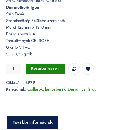
Színvisszaadási index (CRI) >80
Dimmelhető Igen
Szín Fehér
Szerelhetőség Felületre szerelhető
Méret 125 mm x 1310 mm
Energiaosztály A
Tanúsítványok CE, ROSH
Gyártó V-TAC
Súly 3,5 kg/db
52W LED Medál csillár 3 tagú dimmelhető 3000K - 3979 mennyiség
Kosárba teszem
Cikkszám:
3979
Kategóriák:
Csillárok, lámpabúrák
,
Design csillárok
További információk