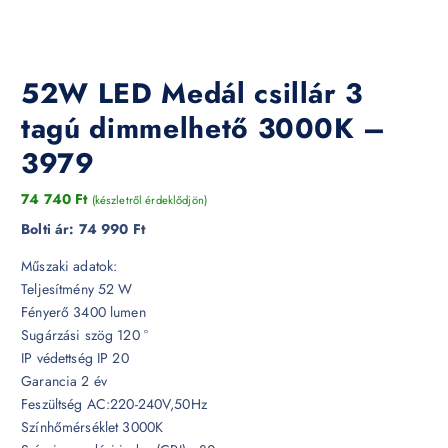
52W LED Medál csillár 3
tagú dimmelhető 3000K –
3979
74 740
Ft
(készletről érdeklődjön)
Bolti ár:
74 990 Ft
Műszaki adatok:
Teljesítmény 52 W
Fényerő 3400 lumen
Sugárzási szög 120 °
IP védettség IP 20
Garancia 2 év
Feszültség AC:220-240V,50Hz
Színhőmérséklet 3000K