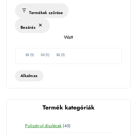
r
s
Termékek szűrése
é
k
Bezárás
l
Watt
e
t
W
52
(
1
)
52
(
1
)
52
(
1
)
a
t
t
Alkalmaz
Termék kategóriák
4
Polisztirol díszlécek
45
5