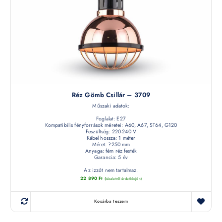
Réz Gömb Csillár – 3709
Műszaki adatok:
Foglalat: E27
Kompatibilis fényforrások méretei: A60, A67, ST64, G120
Feszültség: 220-240 V
Kábel hossza: 1 méter
Méret: ?250 mm
Anyaga: fém réz festék
Garancia: 5 év
Az izzót nem tartalmaz.
22 890
Ft
(készletről érdeklődjön)
Kosárba teszem