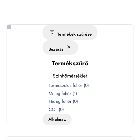
Termékek szűrése
Bezárás
Termékszűrő
Színhőmérséklet
S
Természetes fehér
(
0
)
z
Meleg fehér
(
1
)
í
Hideg fehér
(
0
)
n
CCT
(
0
)
h
Alkalmaz
ő
m
é