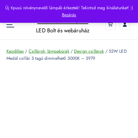
S
Új típusú növénynevelő lámpák érkeztek! Tekintsd meg kínálatunkat! :)
k
Bezárás
HelloLED.hu
i
0
p
LED Bolt és webáruház
t
o
c
Kezdőlap
/
Csillárok, lámpabúrák
/
Design csillárok
/ 52W LED
o
Medál csillár 3 tagú dimmelhető 3000K – 3979
n
t
e
n
t