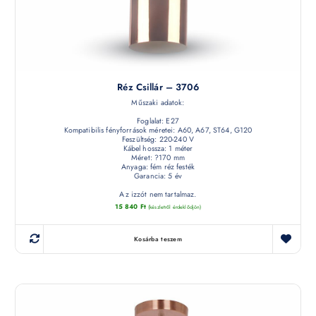
Réz Csillár – 3706
Műszaki adatok:
Foglalat: E27
Kompatibilis fényforrások méretei: A60, A67, ST64, G120
Feszültség: 220-240 V
Kábel hossza: 1 méter
Méret: ?170 mm
Anyaga: fém réz festék
Garancia: 5 év
Az izzót nem tartalmaz.
15 840
Ft
(készletről érdeklődjön)
Kosárba teszem