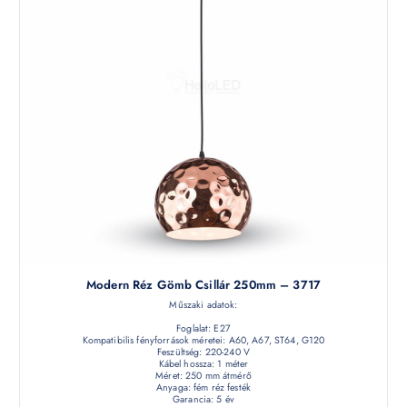
Modern Réz Gömb Csillár 250mm – 3717
Műszaki adatok:
Foglalat: E27
Kompatibilis fényforrások méretei: A60, A67, ST64, G120
Feszültség: 220-240 V
Kábel hossza: 1 méter
Méret: 250 mm átmérő
Anyaga: fém réz festék
Garancia: 5 év