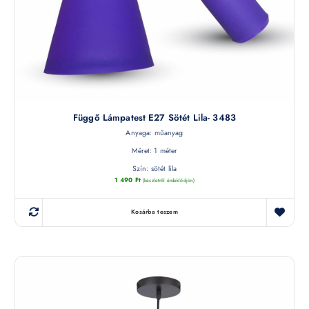
Függő Lámpatest E27 Sötét Lila- 3483
Anyaga: műanyag
Méret: 1 méter
Szín: sötét lila
1 490
Ft
(készletről érdeklődjön)
Kosárba teszem