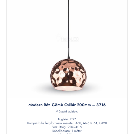
Modern Réz Gömb Csillár 200mm – 3716
Műszaki adatok:
Foglalat: E27
Kompatibilis fényforrások méretei: A60, A67, ST64, G120
Feszültség: 220-240 V
Kábel hossza: 1 méter