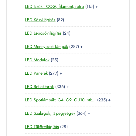
e
m
k
1
LED Izzók - COG, filament, retro
115
+
7
r
é
1
t
m
k
8
LED Közvilágítás
82
5
e
é
2
t
r
k
2
LED Lépcsővilágítás
24
t
e
m
4
e
r
é
2
LED Mennyezeti lámpák
287
+
t
r
m
k
8
e
m
é
2
LED Modulok
25
7
r
é
k
5
t
m
k
2
LED Panelek
277
+
t
e
é
7
e
r
k
3
LED Reflektorok
336
+
7
r
m
3
t
m
é
2
LED Spotlámpák: G4, G9, GU10, stb...
235
+
6
e
é
k
3
t
r
k
3
LED Szalagok, tápegységek
364
+
5
e
m
6
t
r
é
2
LED Tükörvilágítás
28
4
e
m
k
8
t
r
é