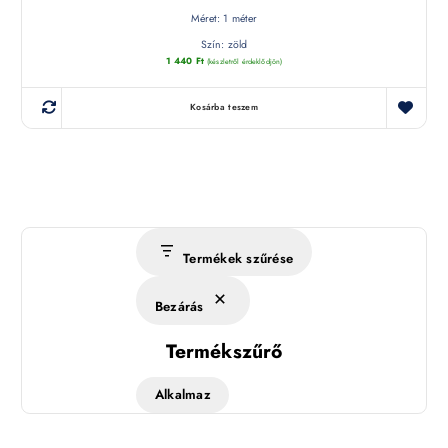
Méret: 1 méter
Szín: zöld
1 440
Ft
(készletről érdeklődjön)
Kosárba teszem
Termékek szűrése
Bezárás
Termékszűrő
Alkalmaz