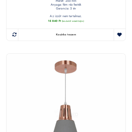
Méret: 200 mm
Anyaga: fém réz festék
Garancia: 5 év
Az izzót nem tartalmaz.
15 840
Ft
(készletről érdeklődjön)
Kosárba teszem