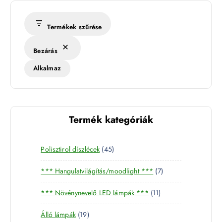
Termékek szűrése
Bezárás
Alkalmaz
Termék kategóriák
4
Polisztirol díszlécek
45
5
7
*** Hangulatvilágítás/moodlight ***
7
t
t
e
1
*** Növénynevelő LED lámpák ***
11
e
r
1
r
m
1
Álló lámpák
19
t
m
é