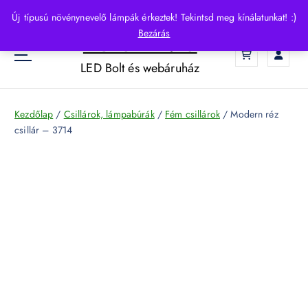
S
Új típusú növénynevelő lámpák érkeztek! Tekintsd meg kínálatunkat! :)
k
Bezárás
HelloLED.hu
i
0
p
LED Bolt és webáruház
t
o
c
Kezdőlap
/
Csillárok, lámpabúrák
/
Fém csillárok
/ Modern réz
o
csillár – 3714
n
t
e
n
t