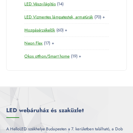
1
LED Vészvilágítás
14
t
e
m
k
4
e
r
é
7
LED Vízmentes lámpatestek, armatúrák
70
+
t
r
m
k
0
e
m
é
6
Mozgásérzékelők
60
+
t
r
é
k
0
e
m
k
1
Neon Flex
17
+
t
r
é
7
e
m
k
1
Okos otthon/Smart home
19
+
t
r
é
9
e
m
k
t
r
é
e
m
k
r
é
m
k
é
k
LED webáruház és szaküzlet
A HelloLED székhelye Budapesten a 7. kerületben található, a Dob