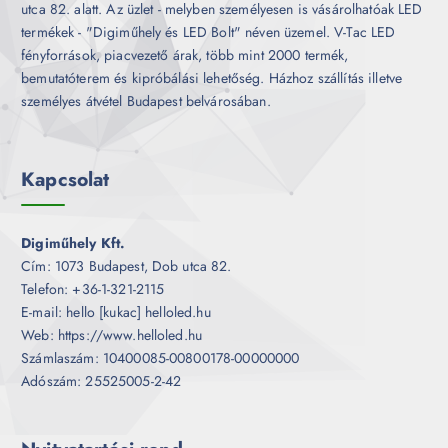
utca 82. alatt. Az üzlet - melyben személyesen is vásárolhatóak LED
termékek - "Digiműhely és LED Bolt" néven üzemel. V-Tac LED
fényforrások, piacvezető árak, több mint 2000 termék,
bemutatóterem és kipróbálási lehetőség. Házhoz szállítás illetve
személyes átvétel Budapest belvárosában.
Kapcsolat
Digiműhely Kft.
Cím: 1073 Budapest, Dob utca 82.
Telefon: +36-1-321-2115
E-mail: hello [kukac] helloled.hu
Web: https://www.helloled.hu
Számlaszám: 10400085-00800178-00000000
Adószám: 25525005-2-42