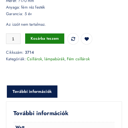
Méret: ?170 mm
Anyaga: fém réz festék
Garancia: 5 év
Az izzót nem tartalmaz.
Modern réz csillár - 3714 mennyiség
Kosárba teszem
Cikkszám:
3714
Kategóriák:
Csillárok, lámpabúrák
,
Fém csillárok
További információk
További információk
Watt