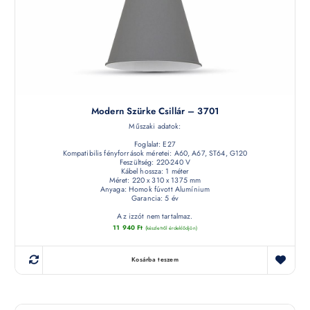
Modern Szürke Csillár – 3701
Műszaki adatok:
Foglalat: E27
Kompatibilis fényforrások méretei: A60, A67, ST64, G120
Feszültség: 220-240 V
Kábel hossza: 1 méter
Méret: 220 x 310 x 1375 mm
Anyaga: Homok fúvott Alumínium
Garancia: 5 év
Az izzót nem tartalmaz.
11 940
Ft
(készletről érdeklődjön)
Kosárba teszem