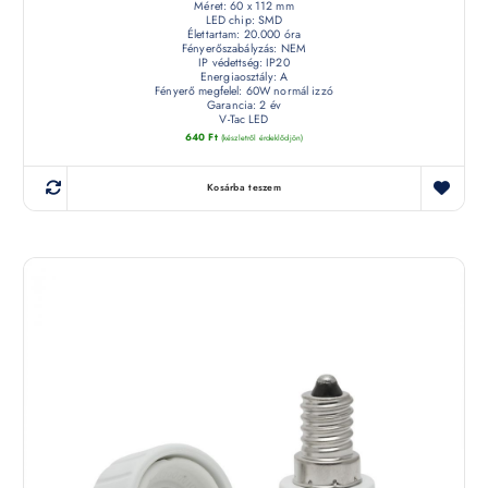
Méret: 60 x 112 mm
LED chip: SMD
Élettartam: 20.000 óra
Fényerőszabályzás: NEM
IP védettség: IP20
Energiaosztály: A
Fényerő megfelel: 60W normál izzó
Garancia: 2 év
V-Tac LED
640
Ft
(készletről érdeklődjön)
Kosárba teszem