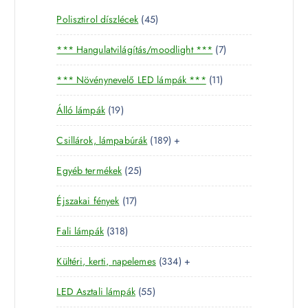
4
Polisztirol díszlécek
45
5
7
*** Hangulatvilágítás/moodlight ***
7
t
t
e
1
*** Növénynevelő LED lámpák ***
11
e
r
1
r
m
1
Álló lámpák
19
t
m
é
9
e
é
k
1
Csillárok, lámpabúrák
189
+
t
r
k
8
e
m
2
Egyéb termékek
25
9
r
é
5
t
m
k
1
Éjszakai fények
17
t
e
é
7
e
r
k
3
Fali lámpák
318
t
r
m
1
e
m
é
3
Kültéri, kerti, napelemes
334
+
8
r
é
k
3
t
m
k
5
LED Asztali lámpák
55
4
e
é
5