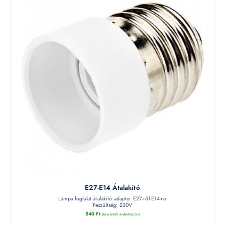
E27-E14 Átalakító
Lámpa foglalat átalakító adapter E27-ről E14-re.
Feszültség: 230V
540
Ft
(készletről érdeklődjön)