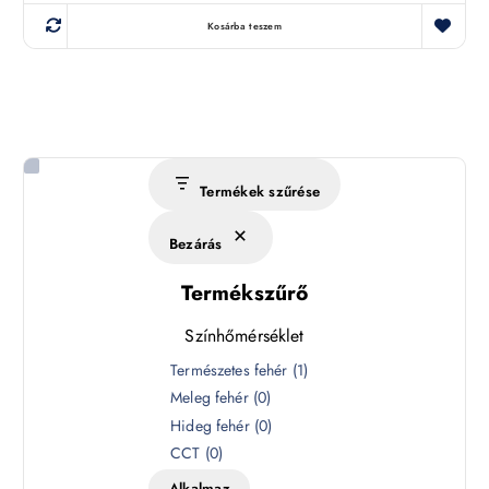
Kosárba teszem
Termékek szűrése
Bezárás
Termékszűrő
Színhőmérséklet
S
Természetes fehér
(
1
)
z
Meleg fehér
(
0
)
í
Hideg fehér
(
0
)
n
CCT
(
0
)
h
Alkalmaz