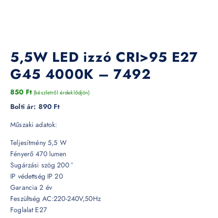
5,5W LED izzó CRI>95 E27
G45 4000K – 7492
850
Ft
(készletről érdeklődjön)
Bolti ár:
890 Ft
Műszaki adatok:
Teljesítmény 5,5 W
Fényerő 470 lumen
Sugárzási szög 200 °
IP védettség IP 20
Garancia 2 év
Feszültség AC:220-240V,50Hz
Foglalat E27