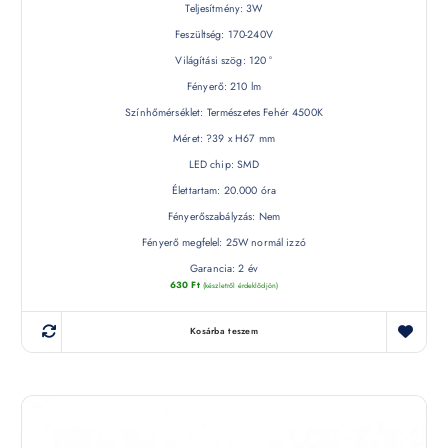
Teljesítmény: 3W
Feszültség: 170-240V
Világítási szög: 120 °
Fényerő: 210 lm
Színhőmérséklet: Természetes Fehér 4500K
Méret: ?39 x H67 mm
LED chip: SMD
Élettartam: 20.000 óra
Fényerőszabályzás: Nem
Fényerő megfelel: 25W normál izzó
Garancia: 2 év
630
Ft
(készletről érdeklődjön)
Kosárba teszem