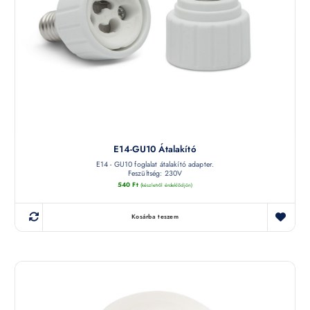
E14-GU10 Átalakító
E14 - GU10 foglalat átalakító adapter.
Feszültség: 230V
540
Ft
(készletről érdeklődjön)
Kosárba teszem