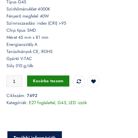
Típus G45
Színhőmérséklet 4000K
Fényerő megfelel 40W
Színvisszaadási index (CRI) >95
Chip típus SMD
Méret 45 mm x 81 mm
Energiaosztály A
Tanúsítványok CE, ROHS
Gyártó V-TAC
Súly 310 g/db
5,5W LED izzó CRI>95 E27 G45 4000K - 7492 mennyiség
Kosárba teszem
Cikkszám:
7492
Kategóriák:
E27 foglalattal
,
G45
,
LED izzók
További információk