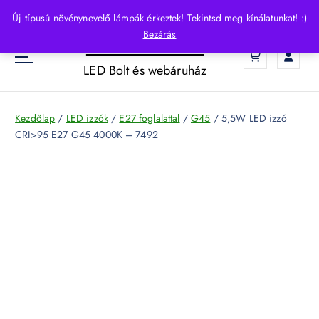
S
Új típusú növénynevelő lámpák érkeztek! Tekintsd meg kínálatunkat! :)
k
Bezárás
HelloLED.hu
i
0
p
LED Bolt és webáruház
t
o
c
Kezdőlap
/
LED izzók
/
E27 foglalattal
/
G45
/ 5,5W LED izzó
o
CRI>95 E27 G45 4000K – 7492
n
t
e
n
t