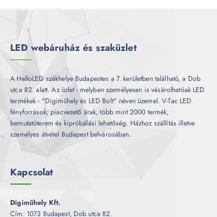
r
é
m
k
é
k
LED webáruház és szaküzlet
A HelloLED székhelye Budapesten a 7. kerületben található, a Dob
utca 82. alatt. Az üzlet - melyben személyesen is vásárolhatóak LED
termékek - "Digiműhely és LED Bolt" néven üzemel. V-Tac LED
fényforrások, piacvezető árak, több mint 2000 termék,
bemutatóterem és kipróbálási lehetőség. Házhoz szállítás illetve
személyes átvétel Budapest belvárosában.
Kapcsolat
Digiműhely Kft.
Cím: 1073 Budapest, Dob utca 82.