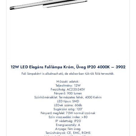
12W LED Elegáns Falilámpa Króm, Üveg IP20 4000K – 3902
Fali lámpaként is alkalmazható, de elsősorban tükrök fölé tervezték.
Műszaki adatok:
Teljesítmény: 12W
Feszültség: AC220-240V
Fényerő: 900 lumen
Színhőmérséklet: Természetes fehér, 4000 Kelvin
LED típus: SMD
LED-ek száma: 60db
Sugárzási szög: 120°
Fényerő megfelel: 70W normál izzónak
Szín visszaadási index: >80
IP védettség: IP20
Energiaosztály: A
Anyaga: fém üveg
Tanúsítványok: CE, EMC, ROHS