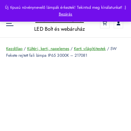
S
Új típusú növénynevelő lámpák érkeztek! Tekintsd meg kínálatunkat! :)
k
Bezárás
HelloLED.hu
i
0
p
LED Bolt és webáruház
t
o
c
Kezdőlap
/
Kültéri, kerti, napelemes
/
Kerti világítótestek
/ 5W
o
Fekete rejtett fali lámpa IP65 3000K – 217081
n
t
e
n
t