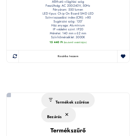
Állítható világítási szög
Feszültség: AC 200-240V, 50Hz
Fényáram: 550 lumen
LED típus: Chip On Board SMD LED
Színvisszaadási index (CRI): >80
Sugárzási szög: 120°
Ház anyaga: Alumínium
IP védelmi szint: IP20
Méretei: 140 mm x 62 mm
Színhőmérséklet: 3000K
15 440
Ft
(készletről érdeklődjön)
Kosárba teszem
Termékek szűrése
Bezárás
Termékszűrő