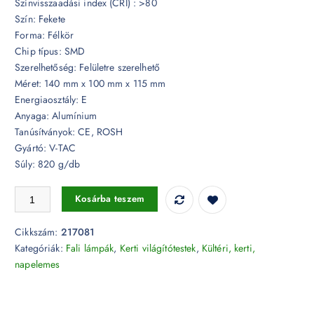
Színvisszaadási index (CRI) : >80
Szín: Fekete
Forma: Félkör
Chip típus: SMD
Szerelhetőség: Felületre szerelhető
Méret: 140 mm x 100 mm x 115 mm
Energiaosztály: E
Anyaga: Alumínium
Tanúsítványok: CE, ROSH
Gyártó: V-TAC
Súly: 820 g/db
5W Fekete rejtett fali lámpa IP65 3000K - 217081 mennyiség
Kosárba teszem
Cikkszám:
217081
Kategóriák:
Fali lámpák
,
Kerti világítótestek
,
Kültéri, kerti,
napelemes