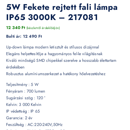
5W Fekete rejtett fali lámpa
IP65 3000K – 217081
12 340
Ft
(készletről érdeklődjön)
Bolti ár:
12 490 Ft
Up-down lámpa modern letisztult és stílusos dizájnnal
Elegáns helyettesítője a hagyományos fel-le világításnak
Kiváló minőségű SMD chipekkel szerelve a hosszabb élettartam
érdekében
Robusztus alumíniumszerkezet a hatékony hőelvezetéshez
Teljesítmény : 5 W
Fényáram : 700 lumen
Sugárzási szög : 120 °
Kelvin: 3 000 Kelvin
IP védettség : IP 65
Garancia: 2 év
Feszültség : AC:220-240V,50Hz