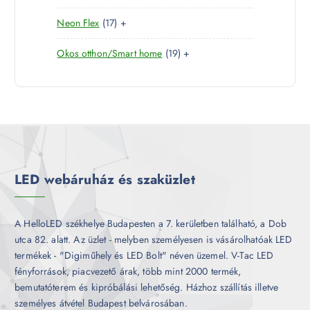
0
e
m
k
1
Neon Flex
17
+
t
r
é
7
e
m
k
1
Okos otthon/Smart home
19
+
t
r
é
9
e
m
k
t
r
é
e
m
k
r
é
m
k
é
k
LED webáruház és szaküzlet
A HelloLED székhelye Budapesten a 7. kerületben található, a Dob
utca 82. alatt. Az üzlet - melyben személyesen is vásárolhatóak LED
termékek - "Digiműhely és LED Bolt" néven üzemel. V-Tac LED
fényforrások, piacvezető árak, több mint 2000 termék,
bemutatóterem és kipróbálási lehetőség. Házhoz szállítás illetve
személyes átvétel Budapest belvárosában.