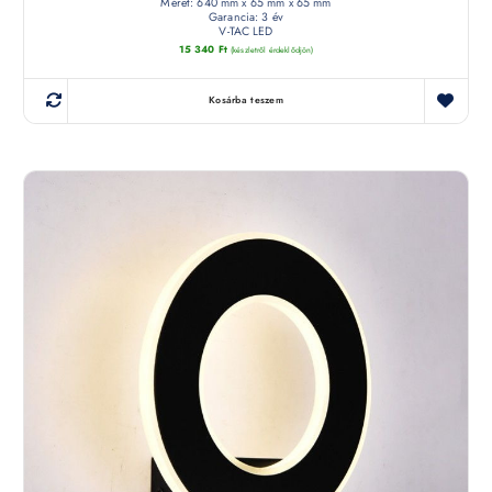
Méret: 640 mm x 65 mm x 65 mm
Garancia: 3 év
V-TAC LED
15 340
Ft
(készletről érdeklődjön)
Kosárba teszem