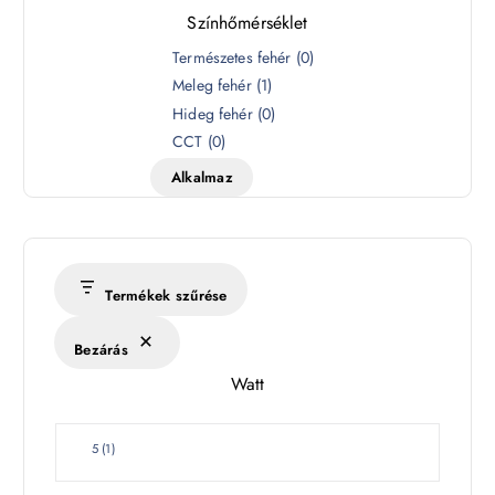
Színhőmérséklet
S
Természetes fehér
(
0
)
z
Meleg fehér
(
1
)
í
Hideg fehér
(
0
)
n
CCT
(
0
)
h
Alkalmaz
ő
m
é
r
s
Termékek szűrése
é
k
Bezárás
l
Watt
e
t
W
5
(
1
)
a