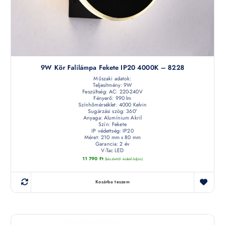
9W Kör Falilámpa Fekete IP20 4000K – 8228
Műszaki adatok:
Teljesítmény: 9W
Feszültség: AC: 220-240V
Fényerő: 990 lm
Színhőmérséklet: 4000 Kelvin
Sugárzási szög: 360°
Anyaga: Alumínium Akril
Szín: Fekete
IP védettség: IP20
Méret: 210 mm x 80 mm
Garancia: 2 év
V-Tac LED
11 790
Ft
(készletről érdeklődjön)
Kosárba teszem