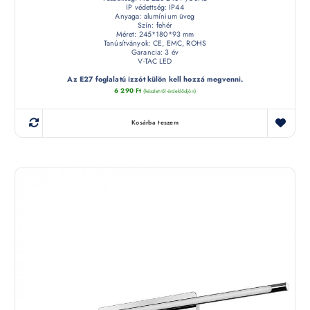
IP védettség: IP44
Anyaga: alumínium üveg
Szín: fehér
Méret: 245*180*93 mm
Tanúsítványok: CE, EMC, ROHS
Garancia: 3 év
V-TAC LED
Az E27 foglalatú izzót külön kell hozzá megvenni.
6 290
Ft
(készletről érdeklődjön)
Kosárba teszem