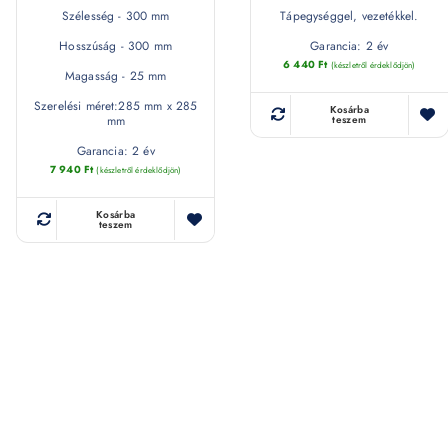
Szélesség - 300 mm
Tápegységgel, vezetékkel.
Hosszúság - 300 mm
Garancia: 2 év
6 440
Ft
(készletről érdeklődjön)
Magasság - 25 mm
Szerelési méret:285 mm x 285
Kosárba
mm
teszem
Garancia: 2 év
7 940
Ft
(készletről érdeklődjön)
Kosárba
teszem