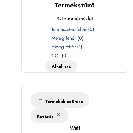
Termékszűrő
Színhőmérséklet
S
Természetes fehér
(
0
)
z
Meleg fehér
(
0
)
í
Hideg fehér
(
1
)
n
CCT
(
0
)
h
Alkalmaz
ő
m
é
r
s
Termékek szűrése
é
Bezárás
k
l
Watt