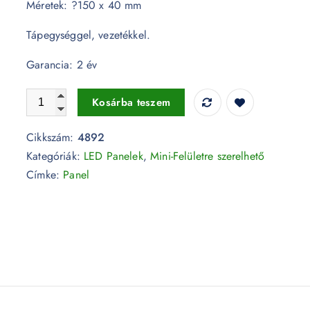
Méretek: ?150 x 40 mm
Tápegységgel, vezetékkel.
Garancia: 2 év
6W 2W LED felületre szerelhető Panel - kör alakú 6000K 
Kosárba teszem
Cikkszám:
4892
Kategóriák:
LED Panelek
,
Mini-Felületre szerelhető
Címke:
Panel