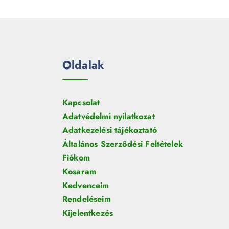
e
m
k
r
é
m
k
é
k
Oldalak
Kapcsolat
Adatvédelmi nyilatkozat
Adatkezelési tájékoztató
Általános Szerződési Feltételek
Fiókom
Kosaram
Kedvenceim
Rendeléseim
Kijelentkezés