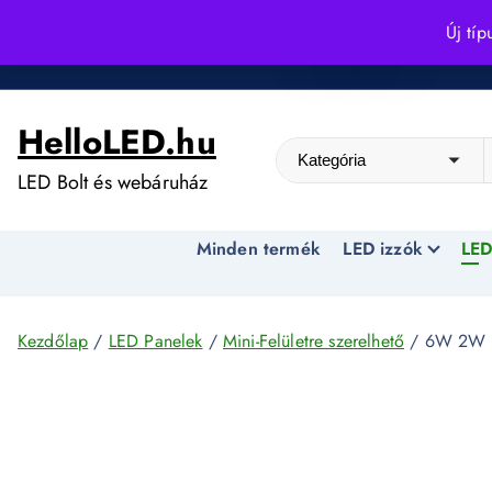
S
Új típ
k
Kedvező árak egész évben!
i
p
HelloLED.hu
t
o
LED Bolt és webáruház
c
o
Minden termék
LED izzók
LED
n
t
e
n
Kezdőlap
/
LED Panelek
/
Mini-Felületre szerelhető
/ 6W 2W LE
t