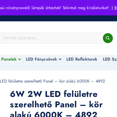
usú növénynevelő lámpák érkeztek! Tekintsd meg kínálatunkat! :)
B
 Panelek
LED Fénycsövek
LED Reflektorok
LED Sz
D felületre szerelhető Panel – kör alakú 6000K – 4892
6W 2W LED felületre
szerelhető Panel – kör
alakú 6000K – 4892