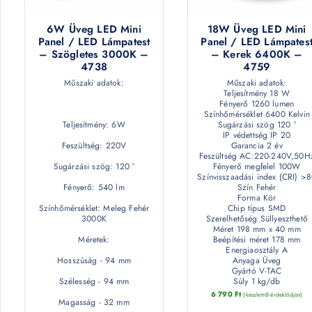
6W Üveg LED Mini
18W Üveg LED Mini
Panel / LED Lámpatest
Panel / LED Lámpates
– Szögletes 3000K –
– Kerek 6400K –
4738
4759
Műszaki adatok:
Műszaki adatok:
Teljesítmény 18 W
Fényerő 1260 lumen
Színhőmérséklet 6400 Kelvin
Teljesítmény: 6W
Sugárzási szög 120 °
IP védettség IP 20
Feszültség: 220V
Garancia 2 év
Feszültség AC:220-240V,50H
Sugárzási szög: 120 °
Fényerő megfelel 100W
Színvisszaadási index (CRI) >
Fényerő: 540 lm
Szín Fehér
Forma Kör
Színhőmérséklet: Meleg Fehér
Chip típus SMD
3000K
Szerelhetőség Süllyeszthető
Méret 198 mm x 40 mm
Méretek:
Beépítési méret 178 mm
Energiaosztály A
Hosszúság - 94 mm
Anyaga Üveg
Gyártó V-TAC
Szélesség - 94 mm
Súly 1 kg/db
6 790
Ft
(készletről érdeklődjön)
Magasság - 32 mm