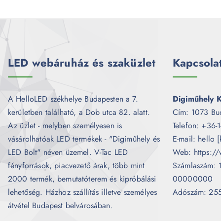
LED webáruház és szaküzlet
Kapcsola
A HelloLED székhelye Budapesten a 7.
Digiműhely K
kerületben található, a Dob utca 82. alatt.
Cím: 1073 Bu
Az üzlet - melyben személyesen is
Telefon: +36-
vásárolhatóak LED termékek - "Digiműhely és
E-mail: hello 
LED Bolt" néven üzemel. V-Tac LED
Web: https://
fényforrások, piacvezető árak, több mint
Számlaszám:
2000 termék, bemutatóterem és kipróbálási
00000000
lehetőség. Házhoz szállítás illetve személyes
Adószám: 25
átvétel Budapest belvárosában.