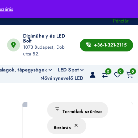
Fiók
ezárás
Kosár
Pénztár
Digiműhely és LED
Bolt
+36-1-321-2115
1073 Budapest, Dob
utca 82.
alagok, tápegységek
LED Spot
0
0
0
Növénynevelő LED
Termékek szűrése
Bezárás