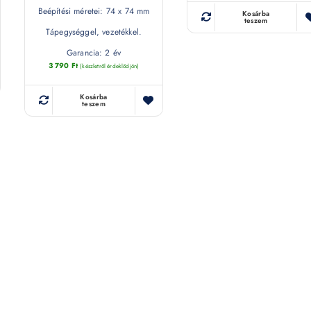
Beépítési méretei: 74 x 74 mm
Kosárba
teszem
Tápegységgel, vezetékkel.
Garancia: 2 év
3 790
Ft
(készletről érdeklődjön)
Kosárba
teszem