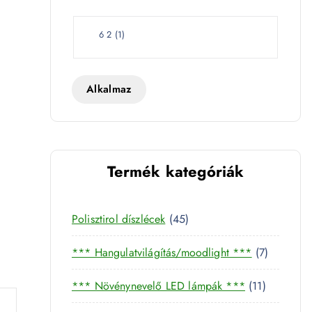
e
t
W
6 2
(
1
)
a
t
t
Alkalmaz
- 4892 mennyiség
Termék kategóriák
4
Polisztirol díszlécek
45
5
7
*** Hangulatvilágítás/moodlight ***
7
t
t
e
1
*** Növénynevelő LED lámpák ***
11
e
r
1
r