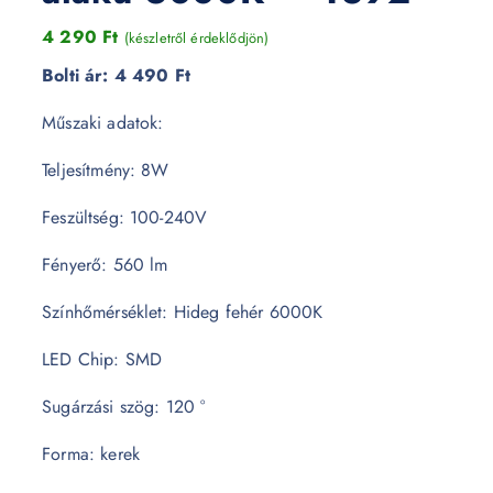
4 290
Ft
(készletről érdeklődjön)
Bolti ár:
4 490 Ft
Műszaki adatok:
Teljesítmény: 8W
Feszültség: 100-240V
Fényerő: 560 lm
Színhőmérséklet: Hideg fehér 6000K
LED Chip: SMD
Sugárzási szög: 120 °
Forma: kerek