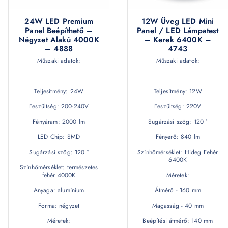
24W LED Premium
12W Üveg LED Mini
Panel Beépíthető –
Panel / LED Lámpatest
Négyzet Alakú 4000K
– Kerek 6400K –
– 4888
4743
Műszaki adatok:
Műszaki adatok:
Teljesítmény: 24W
Teljesítmény: 12W
Feszültség: 200-240V
Feszültség: 220V
Fényáram: 2000 lm
Sugárzási szög: 120 °
LED Chip: SMD
Fényerő: 840 lm
Sugárzási szög: 120 °
Színhőmérséklet: Hideg Fehér
6400K
Színhőmérséklet: természetes
fehér 4000K
Méretek:
Anyaga: alumínium
Átmérő - 160 mm
Forma: négyzet
Magasság - 40 mm
Méretek:
Beépítési átmérő: 140 mm