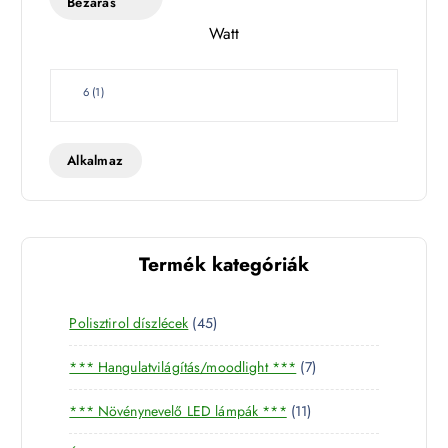
Bezárás
l
Watt
e
t
W
6
(
1
)
a
t
t
Alkalmaz
Termék kategóriák
4
Polisztirol díszlécek
45
5
7
*** Hangulatvilágítás/moodlight ***
7
t
t
e
1
*** Növénynevelő LED lámpák ***
11
e
r
1
r
m