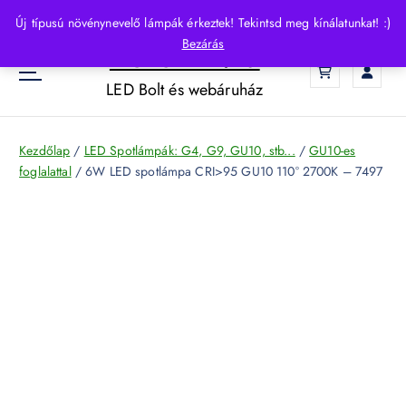
S
Új típusú növénynevelő lámpák érkeztek! Tekintsd meg kínálatunkat! :)
k
Bezárás
HelloLED.hu
i
0
p
LED Bolt és webáruház
t
o
c
Kezdőlap
/
LED Spotlámpák: G4, G9, GU10, stb...
/
GU10-es
o
foglalattal
/ 6W LED spotlámpa CRI>95 GU10 110° 2700K – 7497
n
t
e
n
t