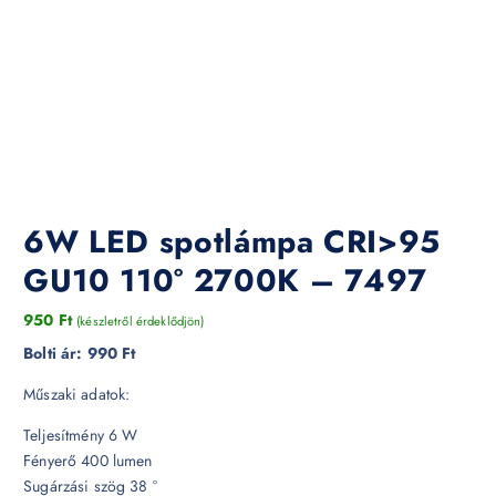
6W LED spotlámpa CRI>95
GU10 110° 2700K – 7497
950
Ft
(készletről érdeklődjön)
Bolti ár:
990 Ft
Műszaki adatok:
Teljesítmény 6 W
Fényerő 400 lumen
Sugárzási szög 38 °