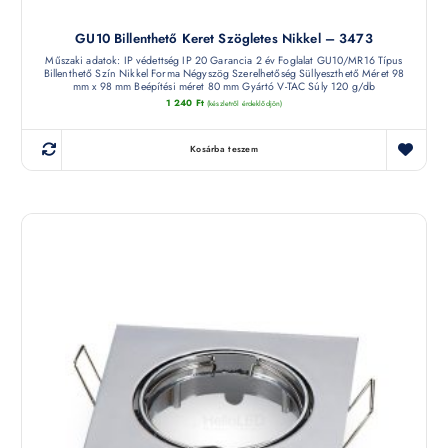
GU10 Billenthető Keret Szögletes Nikkel – 3473
Műszaki adatok: IP védettség IP 20 Garancia 2 év Foglalat GU10/MR16 Típus
Billenthető Szín Nikkel Forma Négyszög Szerelhetőség Süllyeszthető Méret 98
mm x 98 mm Beépítési méret 80 mm Gyártó V-TAC Súly 120 g/db
1 240
Ft
(készletről érdeklődjön)
Kosárba teszem