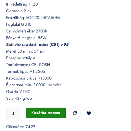
IP védettség IP 20
Garancia 2 év
Feszültség AC:220-240V,50Hz
Foglalat GU10
Színhőmérséklet 2700K
Fényerő megfelel 55W
Színvisszaadási index (CRI) >95
Méret 50 mm x 54 mm
Energiaosztály A
Tanúsítványok CE, ROSH
Termék típus VT-2206
Kapcsolási ciklus >15000
Élettartam min. 30000 üzemóra
Gyártó V-TAC
Súly 437 g/db
6W LED spotlámpa CRI>95 GU10 110° 2700K - 7497 mennyiség
Kosárba teszem
Cikkszám:
7497