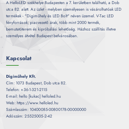
A HelloLED székhelye Budapesten a 7. kerületben található, a Dob
utca 82. alatt. Az üzlet - melyben személyesen is vásárolhatóak LED
termékek - "Digiműhely és LED Bolt" néven üzemel. V-Tac LED
fényforrások, piacvezető árak, több mint 2000 termék,
bemutatóterem és kipróbálási lehetőség. Házhoz szállítás illetve
személyes átvétel Budapest belvárosában.
Kapcsolat
Digiműhely Kft.
Cím: 1073 Budapest, Dob utca 82.
Telefon: +36-1-321-2115
E-mail: hello [kukac] helloled.hu
Web: https://www.helloled.hu
Számlaszám: 10400085-00800178-00000000
Adószám: 25525005-2-42