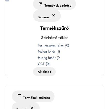
Termékek szűrése
Bezárás
Termékszűrő
Színhőmérséklet
S
Természetes fehér
(
0
)
z
Meleg fehér
(
1
)
í
Hideg fehér
(
0
)
n
CCT
(
0
)
h
Alkalmaz
ő
m
é
r
s
Termékek szűrése
é
k