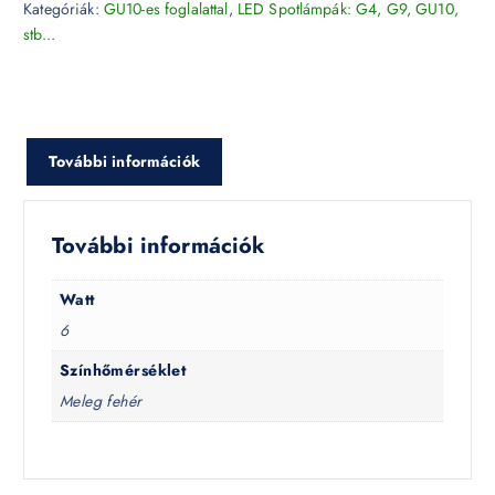
Kategóriák:
GU10-es foglalattal
,
LED Spotlámpák: G4, G9, GU10,
stb...
További információk
További információk
Watt
6
Színhőmérséklet
Meleg fehér