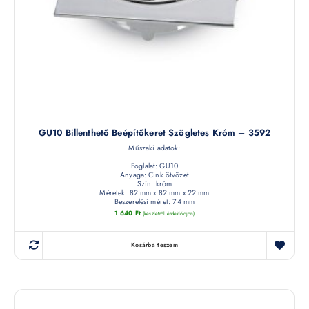
GU10 Billenthető Beépítőkeret Szögletes Króm – 3592
Műszaki adatok:
Foglalat: GU10
Anyaga: Cink ötvözet
Szín: króm
Méretek: 82 mm x 82 mm x 22 mm
Beszerelési méret: 74 mm
1 640
Ft
(készletről érdeklődjön)
Kosárba teszem