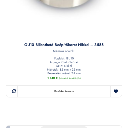
GU10 Billenthető Beépítőkeret Nikkel – 3588
Műszaki adatok:
Foglalat: GU10
Anyaga: Cink ötvözet
Szín: nikkel
Méretek: 82 mm x 25 mm
Beszerelési méret: 74 mm
1 540
Ft
(készletről érdeklődjön)
Kosárba teszem