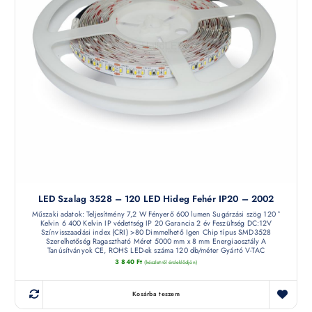
LED Szalag 3528 – 120 LED Hideg Fehér IP20 – 2002
Műszaki adatok: Teljesítmény 7,2 W Fényerő 600 lumen Sugárzási szög 120 °
Kelvin 6 400 Kelvin IP védettség IP 20 Garancia 2 év Feszültség DC:12V
Színvisszaadási index (CRI) >80 Dimmelhető Igen Chip típus SMD3528
Szerelhetőség Ragasztható Méret 5000 mm x 8 mm Energiaosztály A
Tanúsítványok CE, ROHS LED-ek száma 120 db/méter Gyártó V-TAC
3 840
Ft
(készletről érdeklődjön)
Kosárba teszem