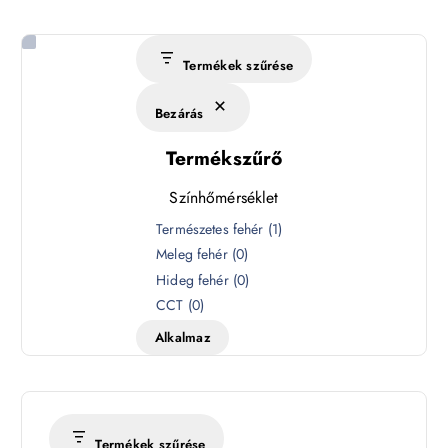
Termékek szűrése
Bezárás
Termékszűrő
Színhőmérséklet
S
Természetes fehér
(
1
)
z
Meleg fehér
(
0
)
í
Hideg fehér
(
0
)
n
CCT
(
0
)
h
Alkalmaz
ő
m
é
r
s
Termékek szűrése