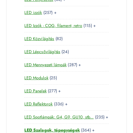
r
é
k
3
e
m
k
2
LED izzók
257
+
t
r
é
5
e
m
k
1
LED Izzók - COG, filament, retro
115
+
7
r
é
1
t
m
k
8
LED Közvilágítás
82
5
e
é
2
t
r
k
2
LED Lépcsővilágítás
24
t
e
m
4
e
r
é
2
LED Mennyezeti lámpák
287
+
t
r
m
k
8
e
m
é
2
LED Modulok
25
7
r
é
k
5
t
m
k
2
LED Panelek
277
+
t
e
é
7
e
r
k
3
LED Reflektorok
336
+
7
r
m
3
t
m
é
2
LED Spotlámpák: G4, G9, GU10, stb...
235
+
6
e
é
k
3
t
r
k
3
LED Szalagok, tápegységek
364
+
5
e
m