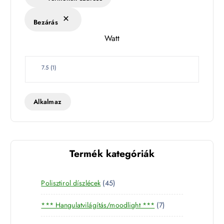
é
k
Bezárás
l
Watt
e
t
W
7.5
(
1
)
a
t
t
Alkalmaz
Termék kategóriák
4
Polisztirol díszlécek
45
5
7
*** Hangulatvilágítás/moodlight ***
7
t
t
e