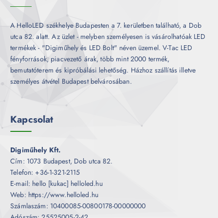
A HelloLED székhelye Budapesten a 7. kerületben található, a Dob
utca 82. alatt. Az üzlet - melyben személyesen is vásárolhatóak LED
termékek - "Digiműhely és LED Bolt" néven üzemel. V-Tac LED
fényforrások, piacvezető árak, több mint 2000 termék,
bemutatóterem és kipróbálási lehetőség. Házhoz szállítás illetve
személyes átvétel Budapest belvárosában.
Kapcsolat
Digiműhely Kft.
Cím: 1073 Budapest, Dob utca 82.
Telefon: +36-1-321-2115
E-mail: hello [kukac] helloled.hu
Web: https://www.helloled.hu
Számlaszám: 10400085-00800178-00000000
Adószám: 25525005-2-42