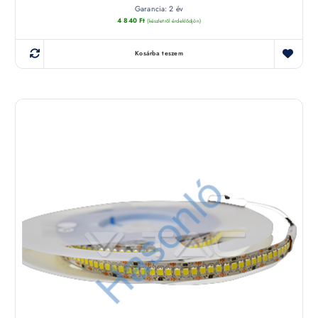
Garancia: 2 év
4 840
Ft
(készletről érdeklődjön)
Kosárba teszem