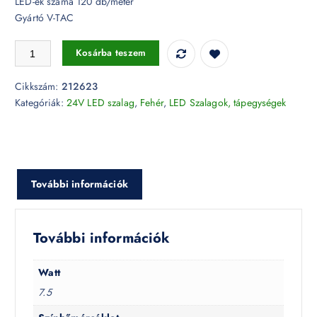
LED-ek száma 120 db/méter
Gyártó V-TAC
7,5W LED Szalag 2835 120LED/m 24V 4000K IP20 (nem vízálló) - 212
Kosárba teszem
Cikkszám:
212623
Kategóriák:
24V LED szalag
,
Fehér
,
LED Szalagok, tápegységek
További információk
További információk
Watt
7.5