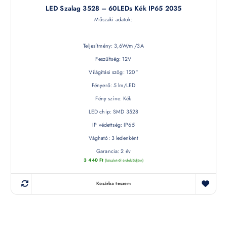
LED Szalag 3528 – 60LEDs Kék IP65 2035
Műszaki adatok:
Teljesítmény: 3,6W/m /3A
Feszültség: 12V
Világítási szög: 120 °
Fényerő: 5 lm/LED
Fény színe: Kék
LED chip: SMD 3528
IP védettség: IP65
Vágható: 3 ledenként
Garancia: 2 év
3 440
Ft
(készletről érdeklődjön)
Kosárba teszem