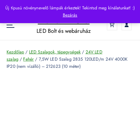
S
Új típusú növénynevelő lámpák érkeztek! Tekintsd meg kínálatunkat! :)
k
Bezárás
HelloLED.hu
i
0
p
LED Bolt és webáruház
t
o
c
Kezdőlap
/
LED Szalagok, tápegységek
/
24V LED
o
szalag
/
Fehér
/ 7,5W LED Szalag 2835 120LED/m 24V 4000K
n
IP20 (nem vízálló) – 212623 (10 méter)
t
e
n
t