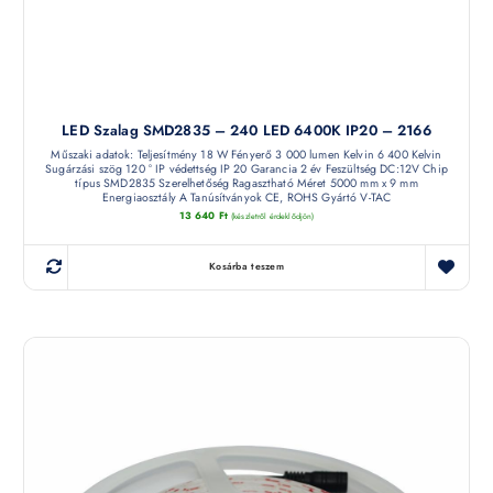
LED Szalag SMD2835 – 240 LED 6400K IP20 – 2166
Műszaki adatok: Teljesítmény 18 W Fényerő 3 000 lumen Kelvin 6 400 Kelvin
Sugárzási szög 120 ° IP védettség IP 20 Garancia 2 év Feszültség DC:12V Chip
típus SMD2835 Szerelhetőség Ragasztható Méret 5000 mm x 9 mm
Energiaosztály A Tanúsítványok CE, ROHS Gyártó V-TAC
13 640
Ft
(készletről érdeklődjön)
Kosárba teszem