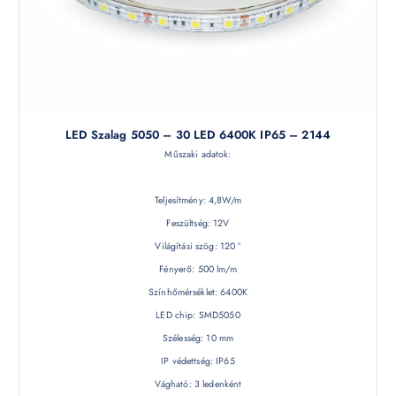
LED Szalag 5050 – 30 LED 6400K IP65 – 2144
Műszaki adatok:
Teljesítmény: 4,8W/m
Feszültség: 12V
Világítási szög: 120 °
Fényerő: 500 lm/m
Színhőmérséklet: 6400K
LED chip: SMD5050
Szélesség: 10 mm
IP védettség: IP65
Vágható: 3 ledenként