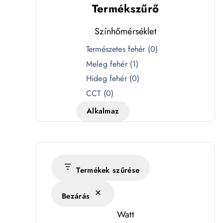
Termékszűrő
Színhőmérséklet
S
Természetes fehér
(
0
)
z
Meleg fehér
(
1
)
í
Hideg fehér
(
0
)
n
CCT
(
0
)
h
Alkalmaz
ő
m
é
r
s
Termékek szűrése
é
Bezárás
k
l
Watt