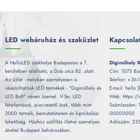
LED webáruház és szaküzlet
Kapcsola
A HelloLED székhelye Budapesten a 7.
Digiműhely K
kerületben található, a Dob utca 82. alatt.
Cím: 1073 Bu
Az üzlet - melyben személyesen is
Telefon: +36-
vásárolhatóak LED termékek - "Digiműhely és
E-mail: hello 
LED Bolt" néven üzemel. V-Tac LED
Web: https://
fényforrások, piacvezető árak, több mint
Számlaszám:
2000 termék, bemutatóterem és kipróbálási
00000000
lehetőség. Házhoz szállítás illetve személyes
Adószám: 25
átvétel Budapest belvárosában.