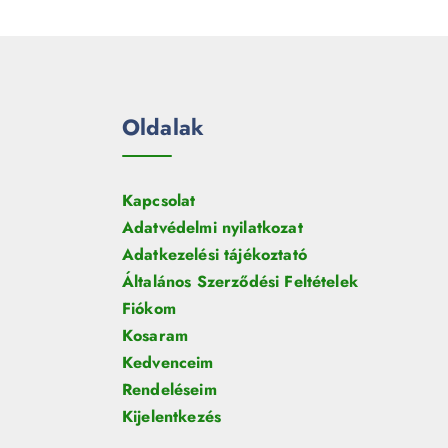
e
m
k
r
é
m
k
é
k
Oldalak
Kapcsolat
Adatvédelmi nyilatkozat
Adatkezelési tájékoztató
Általános Szerződési Feltételek
Fiókom
Kosaram
Kedvenceim
Rendeléseim
Kijelentkezés