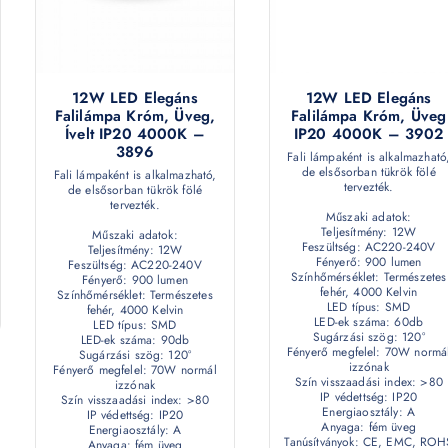
12W LED Elegáns
12W LED Elegáns
Falilámpa Króm, Üveg,
Falilámpa Króm, Üveg
Ívelt IP20 4000K –
IP20 4000K – 3902
3896
Fali lámpaként is alkalmazható
de elsősorban tükrök fölé
Fali lámpaként is alkalmazható,
tervezték.
de elsősorban tükrök fölé
tervezték.
Műszaki adatok:
Teljesítmény: 12W
Műszaki adatok:
Feszültség: AC220-240V
Teljesítmény: 12W
Fényerő: 900 lumen
Feszültség: AC220-240V
Színhőmérséklet: Természetes
Fényerő: 900 lumen
fehér, 4000 Kelvin
Színhőmérséklet: Természetes
LED típus: SMD
fehér, 4000 Kelvin
LED-ek száma: 60db
LED típus: SMD
Sugárzási szög: 120°
LED-ek száma: 90db
Fényerő megfelel: 70W normá
Sugárzási szög: 120°
izzónak
Fényerő megfelel: 70W normál
Szín visszaadási index: >80
izzónak
IP védettség: IP20
Szín visszaadási index: >80
Energiaosztály: A
IP védettség: IP20
Anyaga: fém üveg
Energiaosztály: A
Tanúsítványok: CE, EMC, ROH
Anyaga: fém üveg