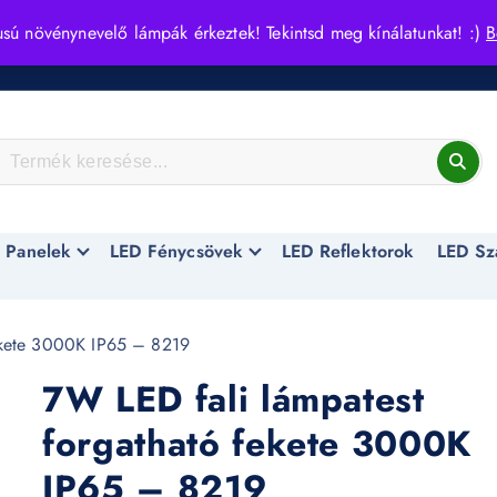
usú növénynevelő lámpák érkeztek! Tekintsd meg kínálatunkat! :)
B
 Panelek
LED Fénycsövek
LED Reflektorok
LED Sz
ekete 3000K IP65 – 8219
7W LED fali lámpatest
forgatható fekete 3000K
IP65 – 8219