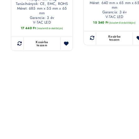
Méret: 640 mm x 65 mm x 6
Tanúsítványok: CE, EMC, ROHS
mm
Méret: 685 mm x 55 mm x 65
Garancia: 3 év
mm
V-TAC LED
Garancia: 3 év
V-TAC LED
15 340
Ft
(készletről érdeklődjön)
17 440
Ft
(készletről érdeklődjön)
Kosárba
teszem
Kosárba
teszem