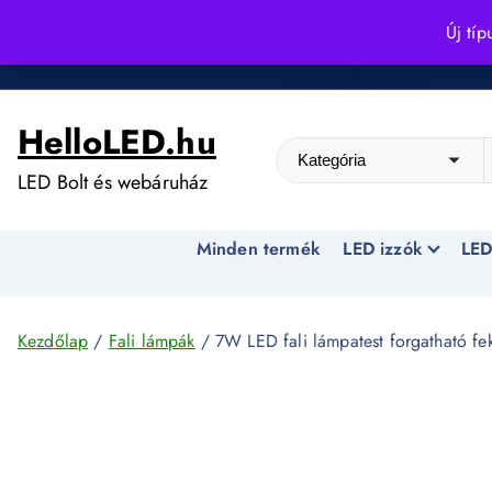
S
Új típ
k
Kedvező árak egész évben!
i
p
HelloLED.hu
t
o
LED Bolt és webáruház
c
o
Minden termék
LED izzók
LED
n
t
e
n
Kezdőlap
/
Fali lámpák
/ 7W LED fali lámpatest forgatható f
t