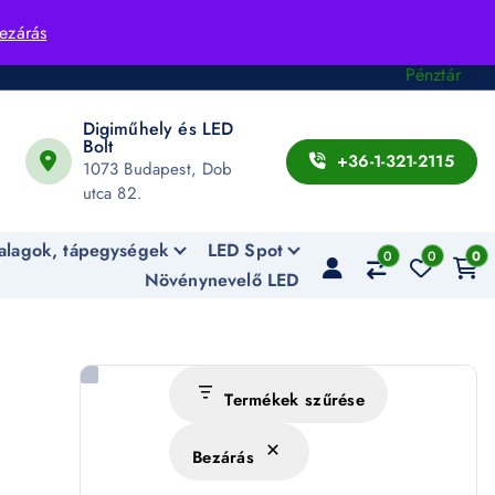
Fiók
ezárás
Kosár
Pénztár
Digiműhely és LED
Bolt
+36-1-321-2115
1073 Budapest, Dob
utca 82.
alagok, tápegységek
LED Spot
0
0
0
Növénynevelő LED
Termékek szűrése
Bezárás