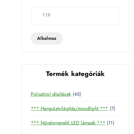
e
t
W
7
(
1
)
a
t
t
Alkalmaz
9 mennyiség
Termék kategóriák
4
Polisztirol díszlécek
45
5
7
*** Hangulatvilágítás/moodlight ***
7
t
t
e
1
*** Növénynevelő LED lámpák ***
11
e
r
1
r