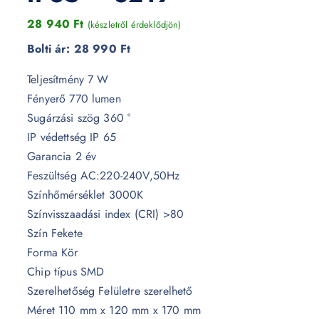
28 940
Ft
(készletről érdeklődjön)
Bolti ár:
28 990 Ft
Teljesítmény 7 W
Fényerő 770 lumen
Sugárzási szög 360 °
IP védettség IP 65
Garancia 2 év
Feszültség AC:220-240V,50Hz
Színhőmérséklet 3000K
Színvisszaadási index (CRI) >80
Szín Fekete
Forma Kör
Chip típus SMD
Szerelhetőség Felületre szerelhető
Méret 110 mm x 120 mm x 170 mm