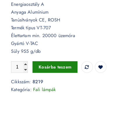
Energiaosztály A
Anyaga Alumínium
Tanúsítványok CE, ROSH
Termék típus VT-707
Élettartam min. 20000 üzemóra
Gyártó V-TAC
Súly 955 g/db
7W LED fali lámpatest forgatható fekete 3000K IP65 - 821
Kosárba teszem
Cikkszám:
8219
Kategória:
Fali lámpák