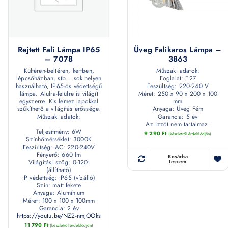
Rejtett Fali Lámpa IP65
Üveg Falikaros Lámpa –
– 7078
3863
Kültéren-beltéren, kertben,
Műszaki adatok:
lépcsőházban, stb... sok helyen
Foglalat: E27
használható, IP65-ös védettségű
Feszültség: 220-240 V
lámpa. Alulra-felülre is világít
Méret: 250 x 90 x 200 x 100
egyszerre. Kis lemez lapokkal
mm
szűkíthető a világítás erőssége.
Anyaga: Üveg Fém
Műszaki adatok:
Garancia: 5 év
Az izzót nem tartalmaz.
Teljesítmény: 6W
9 290
Ft
(készletről érdeklődjön)
Színhőmérséklet: 3000K
Feszültség: AC: 220-240V
Fényerő: 660 lm
Kosárba
Világítási szög: 0-120°
teszem
(állítható)
IP védettség: IP65 (vízálló)
Szín: matt fekete
Anyaga: Alumínium
Méret: 100 x 100 x 100mm
Garancia: 2 év
https://youtu.be/NZ2-nmJOOks
11 790
Ft
(készletről érdeklődjön)