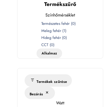
Termékszűrő
Színhőmérséklet
S
Természetes fehér
(
0
)
z
Meleg fehér
(
1
)
í
Hideg fehér
(
0
)
n
CCT
(
0
)
h
Alkalmaz
ő
m
é
r
s
Termékek szűrése
é
Bezárás
k
l
Watt