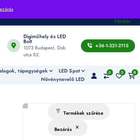
Fiók
ezárás
Kosár
Pénztár
Digiműhely és LED
Bolt
+36-1-321-2115
1073 Budapest, Dob
utca 82.
alagok, tápegységek
LED Spot
0
0
0
Növénynevelő LED
Termékek szűrése
Bezárás