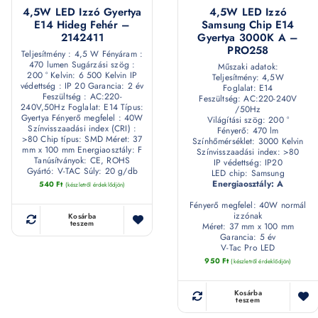
4,5W LED Izzó Gyertya
4,5W LED Izzó
E14 Hideg Fehér –
Samsung Chip E14
2142411
Gyertya 3000K A –
PRO258
Teljesítmény : 4,5 W Fényáram :
470 lumen Sugárzási szög :
Műszaki adatok:
200 ° Kelvin: 6 500 Kelvin IP
Teljesítmény: 4,5W
védettség : IP 20 Garancia: 2 év
Foglalat: E14
Feszültség : AC:220-
Feszültség: AC:220-240V
240V,50Hz Foglalat: E14 Típus:
/50Hz
Gyertya Fényerő megfelel : 40W
Világítási szög: 200 °
Színvisszaadási index (CRI) :
Fényerő: 470 lm
>80 Chip típus: SMD Méret: 37
Színhőmérséklet: 3000 Kelvin
mm x 100 mm Energiaosztály: F
Színvisszaadási index: >80
Tanúsítványok: CE, ROHS
IP védettség: IP20
Gyártó: V-TAC Súly: 20 g/db
LED chip: Samsung
Energiaosztály: A
540
Ft
(készletről érdeklődjön)
Fényerő megfelel: 40W normál
izzónak
Kosárba
teszem
Méret: 37 mm x 100 mm
Garancia: 5 év
V-Tac Pro LED
950
Ft
(készletről érdeklődjön)
Kosárba
teszem