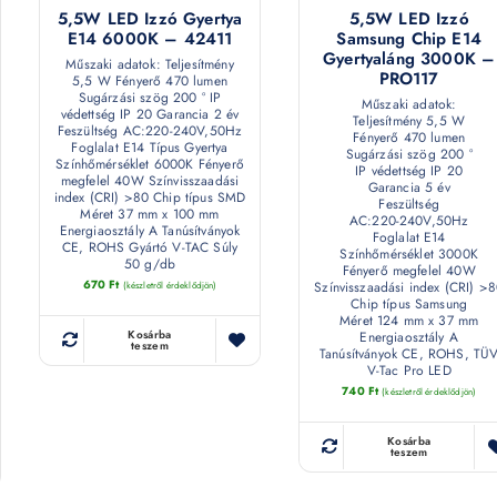
5,5W LED Izzó Gyertya
5,5W LED Izzó
E14 6000K – 42411
Samsung Chip E14
Gyertyaláng 3000K –
Műszaki adatok: Teljesítmény
PRO117
5,5 W Fényerő 470 lumen
Sugárzási szög 200 ° IP
Műszaki adatok:
védettség IP 20 Garancia 2 év
Teljesítmény 5,5 W
Feszültség AC:220-240V,50Hz
Fényerő 470 lumen
Foglalat E14 Típus Gyertya
Sugárzási szög 200 °
Színhőmérséklet 6000K Fényerő
IP védettség IP 20
megfelel 40W Színvisszaadási
Garancia 5 év
index (CRI) >80 Chip típus SMD
Feszültség
Méret 37 mm x 100 mm
AC:220-240V,50Hz
Energiaosztály A Tanúsítványok
Foglalat E14
CE, ROHS Gyártó V-TAC Súly
Színhőmérséklet 3000K
50 g/db
Fényerő megfelel 40W
670
Ft
Színvisszaadási index (CRI) >
(készletről érdeklődjön)
Chip típus Samsung
Méret 124 mm x 37 mm
Kosárba
Energiaosztály A
teszem
Tanúsítványok CE, ROHS, TÜ
V-Tac Pro LED
740
Ft
(készletről érdeklődjön)
Kosárba
teszem