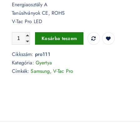
Energiaosztály A
Tanúsítványok CE, ROHS
V-Tac Pro LED
7W LED izzó E14 Gyertya 3000K 5 év garancia - PRO111 
Kosárba teszem
Cikkszám:
pro111
Kategória:
Gyertya
Címkék:
Samsung
,
V-Tac Pro