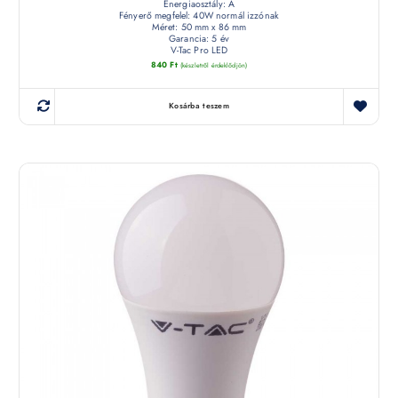
Energiaosztály: A
Fényerő megfelel: 40W normál izzónak
Méret: 50 mm x 86 mm
Garancia: 5 év
V-Tac Pro LED
840
Ft
(készletről érdeklődjön)
Kosárba teszem