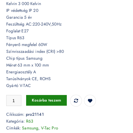
Kelvin 3 000 Kelvin
IP védettség IP 20
Garancia 5 év
Feszültség AC:220-240V,50Hz
Foglalat E27
Típus R63
Fényerő megfelel 60W
Színvisszaadási index (CRI) >80
Chip típus Samsung
Méret 63 mm x 100 mm
Energiaosztály A
Tanúsítványok CE, ROHS
Gyártó V-TAC
8,5W LED izzó Samsung chip E27 R63 3000K 5 év garancia - PRO21
Kosárba teszem
Cikkszám:
pro21141
Kategória:
R63
Címkék:
Samsung
,
V-Tac Pro