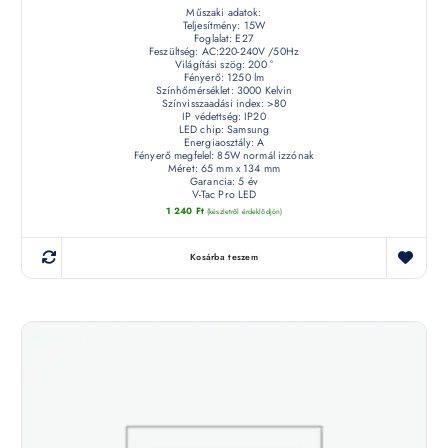
Műszaki adatok:
Teljesítmény: 15W
Foglalat: E27
Feszültség: AC:220-240V /50Hz
Világítási szög: 200 °
Fényerő: 1250 lm
Színhőmérséklet: 3000 Kelvin
Színvisszaadási index: >80
IP védettség: IP20
LED chip: Samsung
Energiaosztály: A
Fényerő megfelel: 85W normál izzónak
Méret: 65 mm x 134 mm
Garancia: 5 év
V-Tac Pro LED
1 240
Ft
(készletről érdeklődjön)
Kosárba teszem