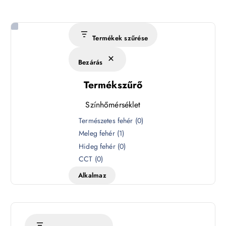
Termékek szűrése
Bezárás
Termékszűrő
Színhőmérséklet
S
Természetes fehér
(
0
)
z
Meleg fehér
(
1
)
í
Hideg fehér
(
0
)
n
CCT
(
0
)
h
Alkalmaz
ő
m
é
r
s