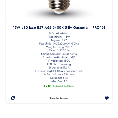
15W LED Izzó E27 A65 6400K 5 Év Garancia – PRO161
Műszaki adatok:
Teljesítmény: 15W
Foglalat: E27
Feszültség: AC:220-240V /50Hz
Világítási szög: 200 °
Fényerő: 1250 lm
Színhőmérséklet: 6400 Kelvin
Színvisszaadási index: >80
IP védettség: IP20
LED chip: Samsung
Energiaosztály: A
Fényerő megfelel: 85W normál izzónak
Méret: 65 mm x 134 mm
Garancia: 5 év
V-Tac Pro LED
1 240
Ft
(készletről érdeklődjön)
Kosárba teszem