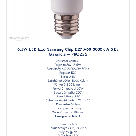
6,5W LED Izzó Samsung Chip E27 A60 3000K A 5 Év
Garancia – PRO255
Műszaki adatok:
Teljesítmény: 6,5W
Feszültség AC:220-240V,50Hz
Foglalat E27
Típus A60
Színhőmérséklet 3000 Kelvin
Fényerő 806 lumen
Fényerő megfelel 60W
Sugárzási szög 200°
IP védettség IP20
Színvisszaadási index (CRI) >80
Dimmelhető Nem
Chip típus Samsung
Méret 60 mm x 104 mm
Energiaosztály A
Garancia 5 év
Tanúsítványok CE, ROSHS
Súly 59 g/db
V-Tac Pro LED