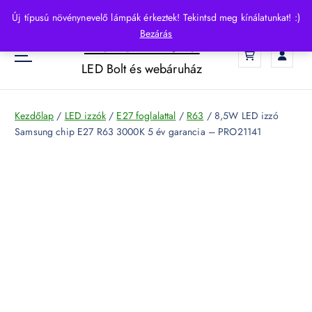
S
Új típusú növénynevelő lámpák érkeztek! Tekintsd meg kínálatunkat! :)
k
Bezárás
HelloLED.hu
i
0
p
LED Bolt és webáruház
t
o
c
Kezdőlap
/
LED izzók
/
E27 foglalattal
/
R63
/ 8,5W LED izzó
o
Samsung chip E27 R63 3000K 5 év garancia – PRO21141
n
t
e
n
t