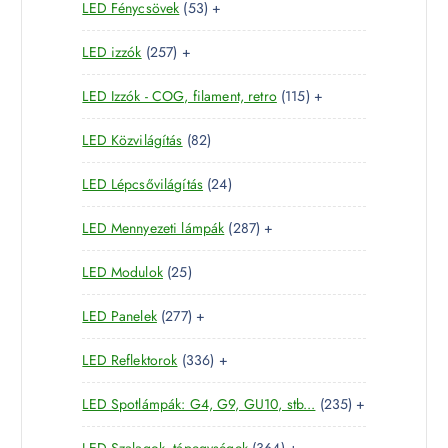
5
LED Fénycsövek
53
+
t
r
é
k
3
e
m
k
2
LED izzók
257
+
t
r
é
5
e
m
k
1
LED Izzók - COG, filament, retro
115
+
7
r
é
1
t
m
k
8
LED Közvilágítás
82
5
e
é
2
t
r
k
2
LED Lépcsővilágítás
24
t
e
m
4
e
r
é
2
LED Mennyezeti lámpák
287
+
t
r
m
k
8
e
m
é
2
LED Modulok
25
7
r
é
k
5
t
m
k
2
LED Panelek
277
+
t
e
é
7
e
r
k
3
LED Reflektorok
336
+
7
r
m
3
t
m
é
2
LED Spotlámpák: G4, G9, GU10, stb...
235
+
6
e
é
k
3
t
r
k
3