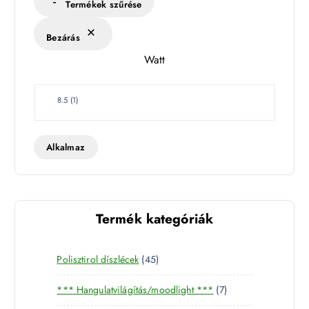
Termékek szűrése
é
k
Bezárás
l
Watt
e
t
W
8.5
(
1
)
a
t
t
Alkalmaz
Termék kategóriák
4
Polisztirol díszlécek
45
5
7
*** Hangulatvilágítás/moodlight ***
7
t
t
e