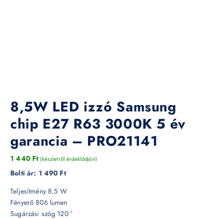
8,5W LED izzó Samsung
chip E27 R63 3000K 5 év
garancia – PRO21141
1 440
Ft
(készletről érdeklődjön)
Bolti ár:
1 490 Ft
Teljesítmény 8,5 W
Fényerő 806 lumen
Sugárzási szög 120 °