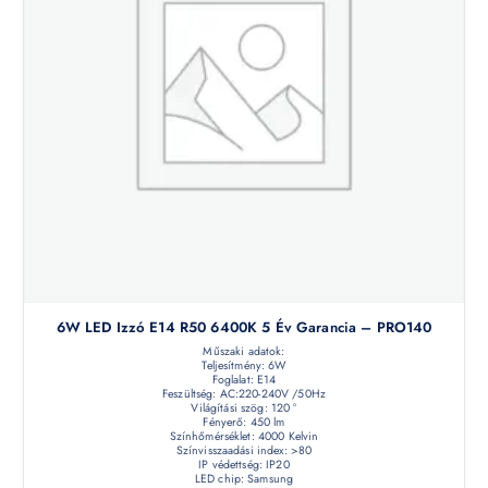
6W LED Izzó E14 R50 6400K 5 Év Garancia – PRO140
Műszaki adatok:
Teljesítmény: 6W
Foglalat: E14
Feszültség: AC:220-240V /50Hz
Világítási szög: 120 °
Fényerő: 450 lm
Színhőmérséklet: 4000 Kelvin
Színvisszaadási index: >80
IP védettség: IP20
LED chip: Samsung