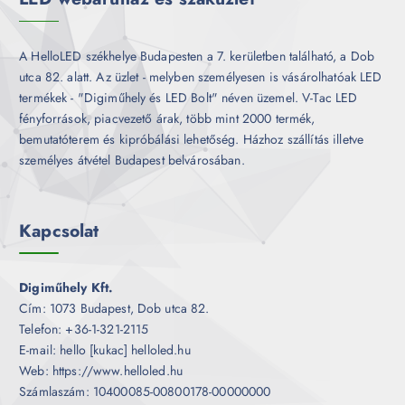
A HelloLED székhelye Budapesten a 7. kerületben található, a Dob
utca 82. alatt. Az üzlet - melyben személyesen is vásárolhatóak LED
termékek - "Digiműhely és LED Bolt" néven üzemel. V-Tac LED
fényforrások, piacvezető árak, több mint 2000 termék,
bemutatóterem és kipróbálási lehetőség. Házhoz szállítás illetve
személyes átvétel Budapest belvárosában.
Kapcsolat
Digiműhely Kft.
Cím: 1073 Budapest, Dob utca 82.
Telefon: +36-1-321-2115
E-mail: hello [kukac] helloled.hu
Web: https://www.helloled.hu
Számlaszám: 10400085-00800178-00000000