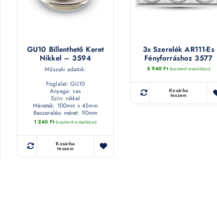
GU10 Billenthető Keret
3x Szerelék AR111-Es
Nikkel – 3594
Fényforráshoz 3577
Műszaki adatok:
5 940
Ft
(készletről érdeklődjön)
Foglalat: GU10
Anyaga: vas
Kosárba
teszem
Szín: nikkel
Méretek: 100mm x 45mm
Beszerelési méret: 90mm
1 240
Ft
(készletről érdeklődjön)
Kosárba
teszem