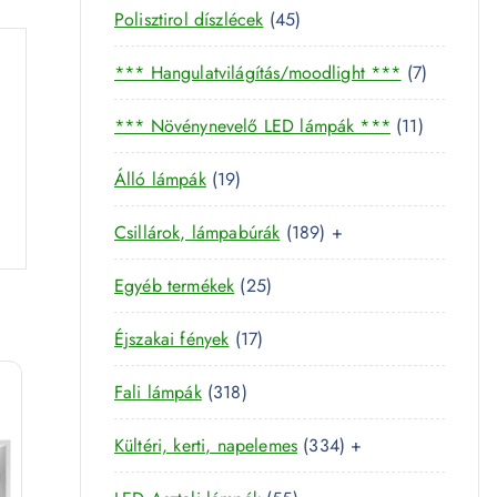
4
Polisztirol díszlécek
45
5
7
*** Hangulatvilágítás/moodlight ***
7
t
t
e
1
*** Növénynevelő LED lámpák ***
11
e
r
1
r
m
1
Álló lámpák
19
t
m
é
9
e
é
k
1
Csillárok, lámpabúrák
189
+
t
r
k
8
e
m
2
Egyéb termékek
25
9
r
é
5
t
m
k
1
Éjszakai fények
17
t
e
é
7
e
r
k
3
Fali lámpák
318
t
r
m
1
e
m
é
3
Kültéri, kerti, napelemes
334
+
8
r
é
k
3
t
m
k