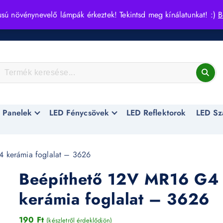
usú növénynevelő lámpák érkeztek! Tekintsd meg kínálatunkat! :)
B
 Panelek
LED Fénycsövek
LED Reflektorok
LED Sz
 kerámia foglalat – 3626
Beépíthető 12V MR16 G4
kerámia foglalat – 3626
190
Ft
(készletről érdeklődjön)