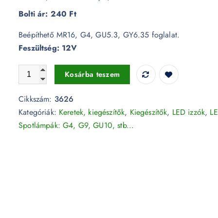
Bolti ár:
240 Ft
Beépíthető MR16, G4, GU5.3, GY6.35 foglalat.
Feszültség: 12V
Beépíthető 12V MR16 G4 kerámia foglalat - 3626 mennyisé
Kosárba teszem
Cikkszám:
3626
Kategóriák:
Keretek, kiegészítők
,
Kiegészítők
,
LED izzók
,
L
Spotlámpák: G4, G9, GU10, stb...