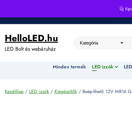
S
Új típ
k
Kedvező árak egész évben!
i
p
HelloLED.hu
t
o
LED Bolt és webáruház
c
o
Minden termék
LED izzók
LED
n
t
e
n
Kezdőlap
/
LED izzók
/
Kiegészítők
/ Beépíthető 12V MR16 G4
t