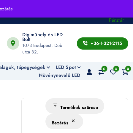
Fiók
ezárás
Kosár
Pénztár
Digiműhely és LED
Bolt
+36-1-321-2115
1073 Budapest, Dob
utca 82.
alagok, tápegységek
LED Spot
0
0
0
Növénynevelő LED
Termékek szűrése
Bezárás