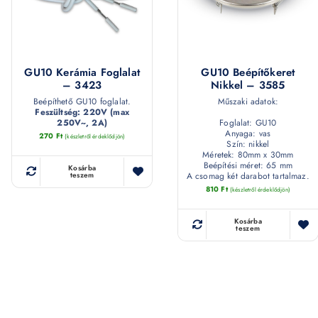
GU10 Kerámia Foglalat
GU10 Beépítőkeret
– 3423
Nikkel – 3585
Beépíthető GU10 foglalat.
Műszaki adatok:
Feszültség: 220V (max
250V~, 2A)
Foglalat: GU10
Anyaga: vas
270
Ft
(készletről érdeklődjön)
Szín: nikkel
Méretek: 80mm x 30mm
Beépítési méret: 65 mm
Kosárba
A csomag két darabot tartalmaz.
teszem
810
Ft
(készletről érdeklődjön)
Kosárba
teszem