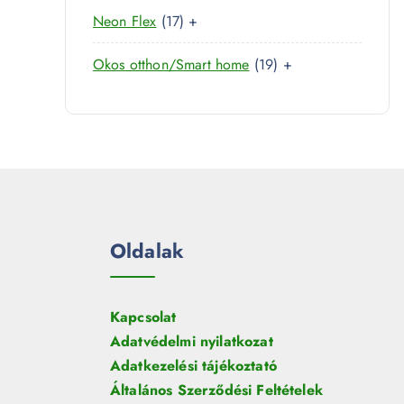
0
r
é
1
Neon Flex
17
+
t
m
k
7
e
é
1
Okos otthon/Smart home
19
+
t
r
k
9
e
m
t
r
é
e
m
k
r
é
m
k
é
k
Oldalak
Kapcsolat
Adatvédelmi nyilatkozat
Adatkezelési tájékoztató
Általános Szerződési Feltételek