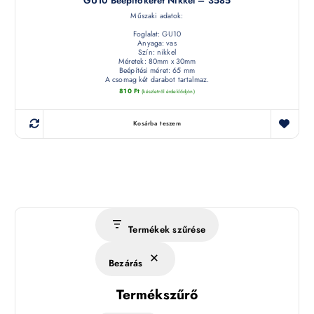
GU10 Beépítőkeret Nikkel – 3585
Műszaki adatok:
Foglalat: GU10
Anyaga: vas
Szín: nikkel
Méretek: 80mm x 30mm
Beépítési méret: 65 mm
A csomag két darabot tartalmaz.
810
Ft
(készletről érdeklődjön)
Kosárba teszem
Termékek szűrése
Bezárás
Termékszűrő