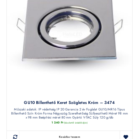
GU10 Billenthető Keret Szögletes Króm – 3474
Műszaki adatok: IP védettség IP 20 Garancia 2 év Foglalat GU10/MR16 Típus
Billenthető Szín Króm Forma Négyszög Szerelhetőség Süllyeszthető Méret 98 mm
x 98 mm Beépítési méret 80 mm Gyártó V-TAC Súly 120 g/db
1 240
Ft
(készletről érdeklődjön)
Kosárba teszem