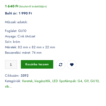
1 640
Ft
(készletről érdeklődjön)
Bolti ár:
1 990 Ft
Műszaki adatok:
Foglalat: GU10
Anyaga: Cink ötvözet
Szín: króm
Méretek: 82 mm x 82 mm x 22 mm
Beszerelési méret: 74 mm
GU10 billenthető beépítőkeret szögletes króm - 3592 mennyiség
Kosárba teszem
Cikkszám:
3592
Kategóriák:
Keretek, kiegészítők
,
LED Spotlámpák: G4, G9, GU10,
stb...