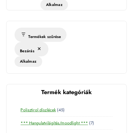
Alkalmaz
Termékek szűrése
Bezárás
Alkalmaz
Termék kategóriák
4
Polisztirol díszlécek
45
5
7
*** Hangulatvilágítás/moodlight ***
7
t
t
e