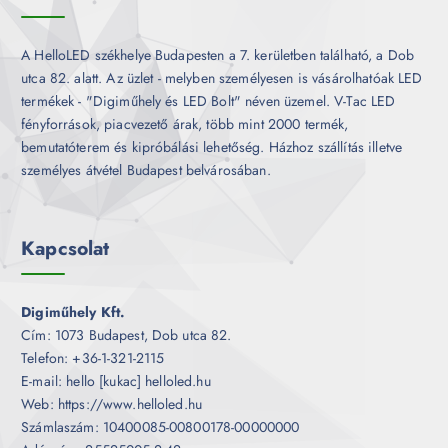
A HelloLED székhelye Budapesten a 7. kerületben található, a Dob
utca 82. alatt. Az üzlet - melyben személyesen is vásárolhatóak LED
termékek - "Digiműhely és LED Bolt" néven üzemel. V-Tac LED
fényforrások, piacvezető árak, több mint 2000 termék,
bemutatóterem és kipróbálási lehetőség. Házhoz szállítás illetve
személyes átvétel Budapest belvárosában.
Kapcsolat
Digiműhely Kft.
Cím: 1073 Budapest, Dob utca 82.
Telefon: +36-1-321-2115
E-mail: hello [kukac] helloled.hu
Web: https://www.helloled.hu
Számlaszám: 10400085-00800178-00000000