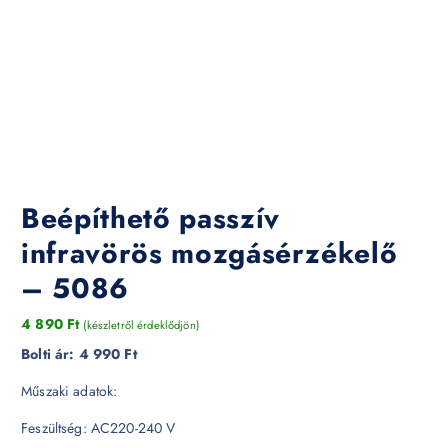
Beépíthető passzív
infravörös mozgásérzékelő
– 5086
4 890
Ft
(készletről érdeklődjön)
Bolti ár:
4 990 Ft
Műszaki adatok:
Feszültség: AC220-240 V