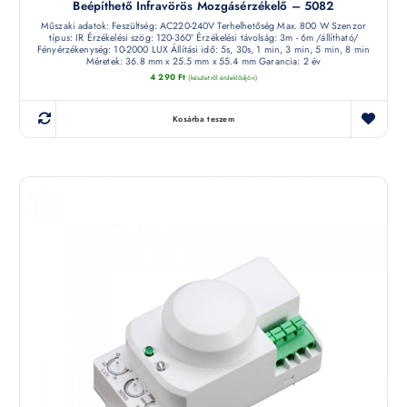
Beépíthető Infravörös Mozgásérzékelő – 5082
Műszaki adatok: Feszültség: AC220-240V Terhelhetőség Max. 800 W Szenzor
típus: IR Érzékelési szög: 120-360° Érzékelési távolság: 3m - 6m /állítható/
Fényérzékenység: 10-2000 LUX Állítási idő: 5s, 30s, 1 min, 3 min, 5 min, 8 min
Méretek: 36.8 mm x 25.5 mm x 55.4 mm Garancia: 2 év
4 290
Ft
(készletről érdeklődjön)
Kosárba teszem