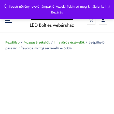
S
Új típusú növénynevelő lámpák érkeztek! Tekintsd meg kínálatunkat! :)
k
Bezárás
HelloLED.hu
i
0
p
LED Bolt és webáruház
t
o
c
Kezdőlap
/
Mozgásérzékelők
/
Infravörös érzékelők
/ Beépíthető
o
passzív infravörös mozgásérzékelő – 5086
n
t
e
n
t