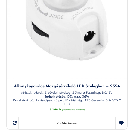
Alkonykapcsolós Mozgásérzékelő LED Szalaghoz – 2554
Műszaki adatok: Érzékelési távolság: 2-5 méter Feszültség: DC:12V
Terhelhetőség: DC: max. 36W
Késleltetési idő: 3 másodperc - 6 perc IP védettség: IP20 Garancia: 3 év V-TAC
LED
3 240
Ft
(készletről érdeklődjön)
Kosárba teszem