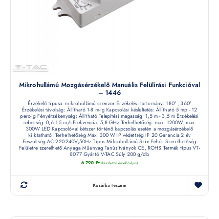
Mikrohullámú Mozgásérzékelő Manuális Felülírási Funkcióval
– 1446
Érzékelő típusa: mikrohullámú szenzor Érzékelési tartomány: 180° ; 360°
Érzékelési távolság: Állítható 1-8 m-ig Kapcsolási késleltetés: Állítható 5 mp - 12
perc-ig Fényérzékenység: Állítható Telepítési magasság: 1,5 m - 3,5 m Érzékelési
sebesség: 0,6-1,5 m/s Frekvencia: 5,8 GHz Terhelhetőség: max. 1200W, max.
300W LED Kapcsolóval kétszer történő kapcsolás esetén a mozgásérzékelő
kiiktatható! Terhelhetőség Max. 300 W IP védettség IP 20 Garancia 2 év
Feszültség AC:220-240V,50Hz Típus Mikrohullámú Szín Fehér Szerelhetőség
Felületre szerelhető Anyaga Műanyag Tanúsítványok CE, ROHS Termék típus VT-
8077 Gyártó V-TAC Súly 200 g/db
6 790
Ft
(készletről érdeklődjön)
Kosárba teszem