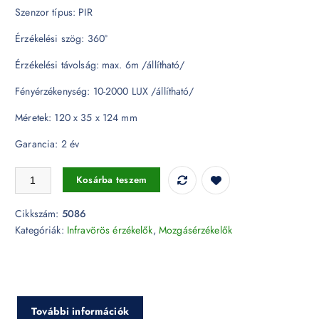
Szenzor típus: PIR
Érzékelési szög: 360°
Érzékelési távolság: max. 6m /állítható/
Fényérzékenység: 10-2000 LUX /állítható/
Méretek: 120 x 35 x 124 mm
Garancia: 2 év
Beépíthető passzív infravörös mozgásérzékelő - 5086 mennyiség
Kosárba teszem
Cikkszám:
5086
Kategóriák:
Infravörös érzékelők
,
Mozgásérzékelők
További információk