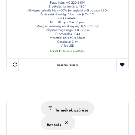
Feszültség: AC 220-240V
Érzékelési tartomány: 180 °
Névleges terhelés Max:400W (energiatakarékos vagy LED)
Érzékelési távolság: 12m. max (<24 ° C)
Idő késleltetés:
Min. 10 mp - Max. 7 perc
Mozgási sebesség érzékenység: 0,6 - 1,5 m/s
Telepítés magassága: 1.8 - 2.5 m
IP besorolás: IP44
Méretek: 85 x 60 x 85mm
Garancia: 2 év
V-Tac LED
4 290
Ft
(készletről érdeklődjön)
Kosárba teszem
Termékek szűrése
Bezárás