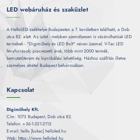
k
LED webáruház és szaküzlet
A HelloLED székhelye Budapesten a 7. kerületben található, a Dob
utca 82. alatt. Az üzlet - melyben személyesen is vásárolhatóak LED
termékek - "Digiműhely és LED Bolt" néven üzemel. V-Tac LED
fényforrások, piacvezető árak, több mint 2000 termék,
bemutatóterem és kipróbálási lehetőség. Házhoz szállítás illetve
személyes átvétel Budapest belvárosában.
Kapcsolat
Digiműhely Kft.
Cím: 1073 Budapest, Dob utca 82.
Telefon: +36-1-321-2115
E-mail: hello [kukac] helloled.hu
Web: https://www.helloled.hu