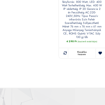
fényforrás: 800 Watt, LED: 400
Watt Terhelhetőség Max. 400 W
IP védettség IP 20 Garancia 2
év Feszültség AC:220-
240V,50Hz Típus Passzív
infravörös Szín Fehér
Szerelhetőség Süllyeszthető
Méret 76 mm x 76 mm x 61 mm
Anyaga Műanyag Tanúsítványok
CE, ROHS Gyártó V-TAC Súly
130 g/db
4 290
Ft
(készletről érdeklődjön)
Kosárba
teszem