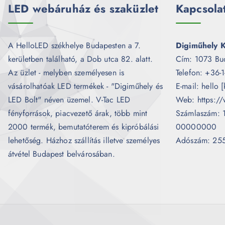
LED webáruház és szaküzlet
Kapcsola
A HelloLED székhelye Budapesten a 7.
Digiműhely K
kerületben található, a Dob utca 82. alatt.
Cím: 1073 Bu
Az üzlet - melyben személyesen is
Telefon: +36-
vásárolhatóak LED termékek - "Digiműhely és
E-mail: hello 
LED Bolt" néven üzemel. V-Tac LED
Web: https://
fényforrások, piacvezető árak, több mint
Számlaszám:
2000 termék, bemutatóterem és kipróbálási
00000000
lehetőség. Házhoz szállítás illetve személyes
Adószám: 25
átvétel Budapest belvárosában.