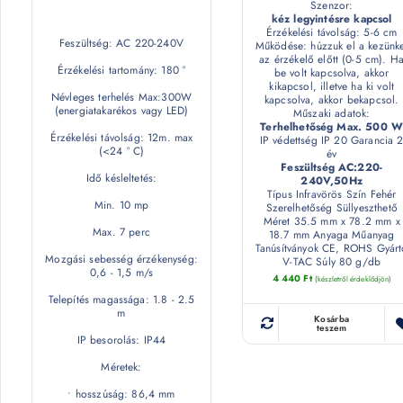
Szenzor:
kéz legyintésre kapcsol
Érzékelési távolság: 5-6 cm
Feszültség: AC 220-240V
Működése: húzzuk el a kezünke
az érzékelő előtt (0-5 cm). H
Érzékelési tartomány: 180 °
be volt kapcsolva, akkor
kikapcsol, illetve ha ki volt
Névleges terhelés Max:300W
kapcsolva, akkor bekapcsol.
(energiatakarékos vagy LED)
Műszaki adatok:
Terhelhetőség Max. 500 
Érzékelési távolság: 12m. max
IP védettség IP 20 Garancia 
(<24 ° C)
év
Feszültség AC:220-
Idő késleltetés:
240V,50Hz
Típus Infravörös Szín Fehér
Min. 10 mp
Szerelhetőség Süllyeszthető
Méret 35.5 mm x 78.2 mm x
Max. 7 perc
18.7 mm Anyaga Műanyag
Tanúsítványok CE, ROHS Gyárt
Mozgási sebesség érzékenység:
V-TAC Súly 80 g/db
0,6 - 1,5 m/s
4 440
Ft
(készletről érdeklődjön)
Telepítés magassága: 1.8 - 2.5
m
Kosárba
teszem
IP besorolás: IP44
Méretek:
• hosszúság: 86,4 mm