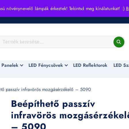
usú növénynevelő lámpák érkeztek! Tekintsd meg kínálatunkat! :)
B
 Panelek
LED Fénycsövek
LED Reflektorok
LED Sz
tő passzív infravörös mozgásérzékelő – 5090
Beépíthető passzív
infravörös mozgásérzékel
– 5090