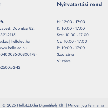
t
Nyitvatartási rend
ft.
H: 12:00 - 17:00
dapest, Dob utca 82.
K: 10:00 - 17:00
1-321-2115
Sze: 10:00 - 17:00
[kukac] helloled.hu
Cs: 10:00 - 17:00
www.helloled.hu
P: 10:00 - 17:00
 10400085-00800178-
Szo: zárva
V: zárva
525005-2-42
© 2026 HelloLED.hu Digiműhely Kft. | Minden jog fenntartva!