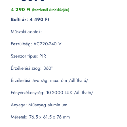
4 290
Ft
(készletről érdeklődjön)
Bolti ár:
4 490 Ft
Műszaki adatok:
Feszültség: AC220-240 V
Szenzor típus: PIR
Érzékelési szög: 360°
Érzékelési távolság: max. 6m /állítható/
Fényérzékenység: 10-2000 LUX /állítható/
Anyaga: Műanyag alumínium
Méretek: 76.5 x 61.5 x 76 mm