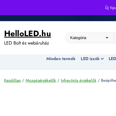
S
Új típ
k
Kedvező árak egész évben!
i
p
HelloLED.hu
t
o
LED Bolt és webáruház
c
o
Minden termék
LED izzók
LED
n
t
e
n
Kezdőlap
/
Mozgásérzékelők
/
Infravörös érzékelők
/ Beépíthe
t