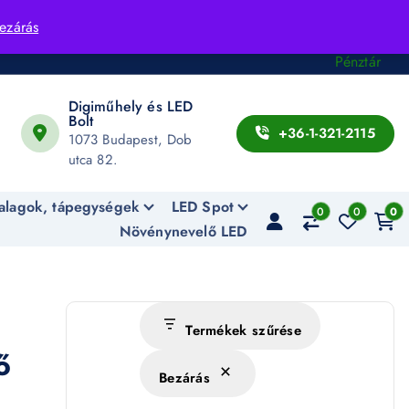
Fiók
ezárás
Kosár
Pénztár
Digiműhely és LED
Bolt
+36-1-321-2115
1073 Budapest, Dob
utca 82.
alagok, tápegységek
LED Spot
0
0
0
Növénynevelő LED
Termékek szűrése
ő
Bezárás