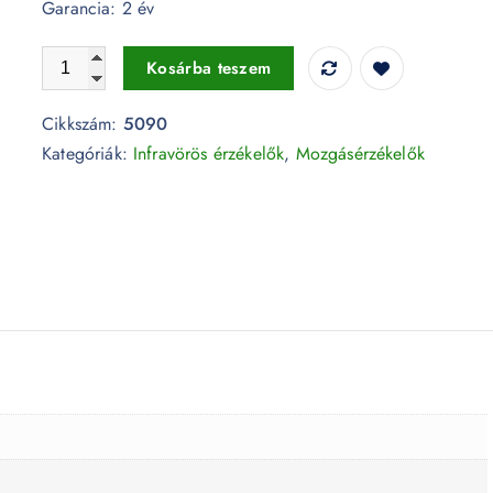
Garancia: 2 év
Beépíthető passzív infravörös mozgásérzékelő - 5090 menn
Kosárba teszem
Cikkszám:
5090
Kategóriák:
Infravörös érzékelők
,
Mozgásérzékelők