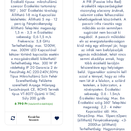
Érzékelő típusa: mikrohullámú
A PIR (Passive Infra Red)
szenzor Érzékelési tartomány:
érzékelők népszerűségüket
180° ; 360° Érzékelési távolság:
viszonylag alacsony áruknak,
Állítható 1-8 m-ig Kapcsolási
valamint széles felhasználási
késleltetés: Állítható 5 mp - 12
lehetőségeiknek köszönhetik. A
perc-ig Fényérzékenység:
passzív infra riasztás vagy
Állítható Telepítési magasság:
működés során semmilyen
1,5 m - 3,5 m Érzékelési
sugárzást nem bocsát ki
sebesség: 0,6-1,5 m/s
magából. A passzív működési
Frekvencia: 5,8 GHz
elv az energiatakarékosságon
Terhelhetőség: max. 1200W,
kívül még egy előnnyel jár, hogy
max. 300W LED Kapcsolóval
az infrák nem befolyásolják
kétszer történő kapcsolás esetén
egymás működését, tehát nincs
a mozgásérzékelő kiiktatható!
semmi akadálya annak, hogy
Terhelhetőség Max. 300 W IP
több érzékelő kerüljön
védettség IP 20 Garancia 2 év
felszerelésre egy helyiségen
Feszültség AC:220-240V,50Hz
belül. Ugyanakkor számolni kell
Típus Mikrohullámú Szín Fehér
azzal a ténnyel, hogy az infra
Szerelhetőség Felületre
nem lát át a falakon, a szilárd
szerelhető Anyaga Műanyag
testeken, a bútorzaton, a
Tanúsítványok CE, ROHS Termék
növényzeten. Érzékelési
típus VT-8077 Gyártó V-TAC
sebesség: 0.6 - 1.5m/s
Súly 200 g/db
Érzékelési távolság: Max. 8m
Érzékelési szög 360° Telepítési
6 790
Ft
(készletről érdeklődjön)
magasság: 2,2 - 4 méter
Kapcsolási idő: Min.
10mp±3mp. Max. 15perc±2perc
Kosárba
(állítható) Fényérzékenység: <3-
teszem
2000lux (állítható)
Terhelhetőség: Hagyományos