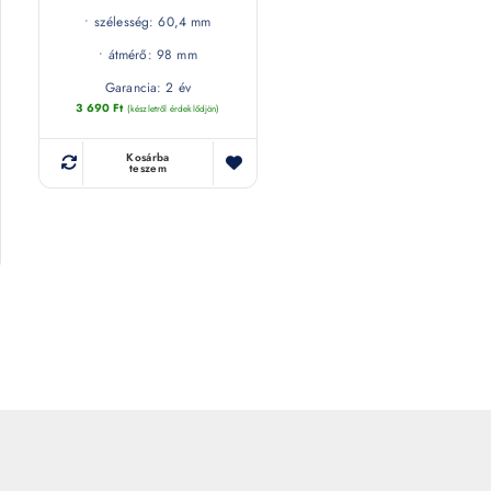
• szélesség: 60,4 mm
• átmérő: 98 mm
Garancia: 2 év
3 690
Ft
(készletről érdeklődjön)
Kosárba
teszem