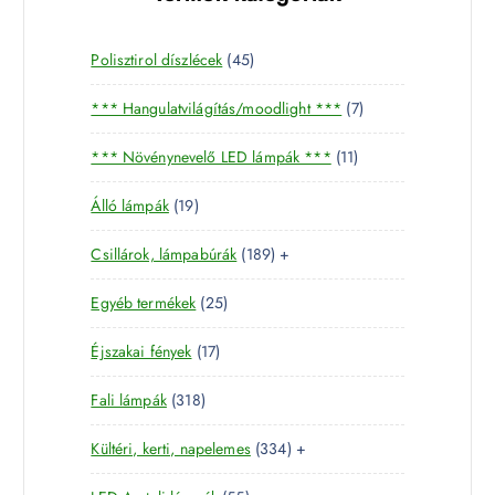
4
Polisztirol díszlécek
45
5
7
*** Hangulatvilágítás/moodlight ***
7
t
t
e
1
*** Növénynevelő LED lámpák ***
11
e
r
1
r
m
1
Álló lámpák
19
t
m
é
9
e
é
k
1
Csillárok, lámpabúrák
189
+
t
r
k
8
e
m
2
Egyéb termékek
25
9
r
é
5
t
m
k
1
Éjszakai fények
17
t
e
é
7
e
r
k
3
Fali lámpák
318
t
r
m
1
e
m
é
3
Kültéri, kerti, napelemes
334
+
8
r
é
k
3
t
m
k