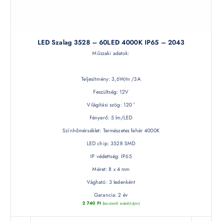
LED Szalag 3528 – 60LED 4000K IP65 – 2043
Műszaki adatok:
Teljesítmény: 3,6W/m /3A
Feszültség: 12V
Világítási szög: 120 °
Fényerő: 5 lm/LED
Színhőmérséklet: Természetes fehér 4000K
LED chip: 3528 SMD
IP védettség: IP65
Méret: 8 x 4 mm
Vágható: 3 ledenként
Garancia: 2 év
2 740
Ft
(készletről érdeklődjön)