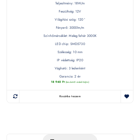
Teljesítmény: 18W/m
Feszültség: 12V
Világítási szög: 120 °
Fényerő: 3000lm/m
Színhőmérséklet: Meleg fehér 3000K
LED chip: SMD5730
Szélesség: 10 mm
IP védettség: IP20
Vágható: 3 ledenként
Garancia: 2 év
18 940
Ft
(készletről érdeklődjön)
Kosárba teszem