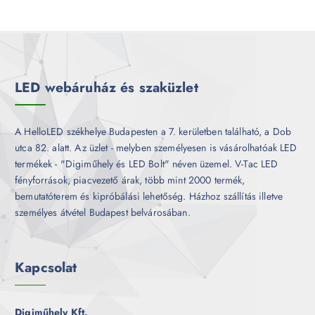
e
m
k
r
é
m
k
é
k
LED webáruház és szaküzlet
A HelloLED székhelye Budapesten a 7. kerületben található, a Dob
utca 82. alatt. Az üzlet - melyben személyesen is vásárolhatóak LED
termékek - "Digiműhely és LED Bolt" néven üzemel. V-Tac LED
fényforrások, piacvezető árak, több mint 2000 termék,
bemutatóterem és kipróbálási lehetőség. Házhoz szállítás illetve
személyes átvétel Budapest belvárosában.
Kapcsolat
Digiműhely Kft.