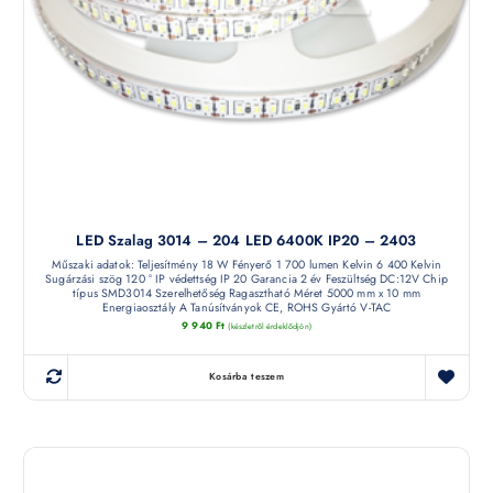
LED Szalag 3014 – 204 LED 6400K IP20 – 2403
Műszaki adatok: Teljesítmény 18 W Fényerő 1 700 lumen Kelvin 6 400 Kelvin
Sugárzási szög 120 ° IP védettség IP 20 Garancia 2 év Feszültség DC:12V Chip
típus SMD3014 Szerelhetőség Ragasztható Méret 5000 mm x 10 mm
Energiaosztály A Tanúsítványok CE, ROHS Gyártó V-TAC
9 940
Ft
(készletről érdeklődjön)
Kosárba teszem