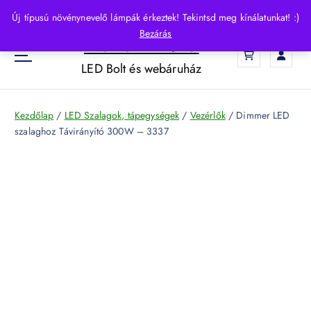
S
Új típusú növénynevelő lámpák érkeztek! Tekintsd meg kínálatunkat! :)
k
Bezárás
HelloLED.hu
i
0
p
LED Bolt és webáruház
t
o
c
Kezdőlap
/
LED Szalagok, tápegységek
/
Vezérlők
/ Dimmer LED
o
szalaghoz Távirányító 300W – 3337
n
t
e
n
t