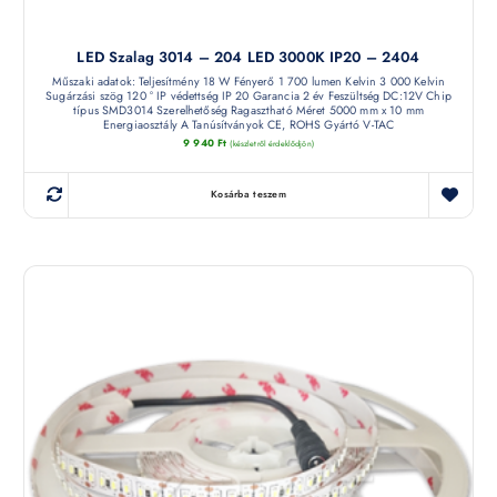
LED Szalag 3014 – 204 LED 3000K IP20 – 2404
Műszaki adatok: Teljesítmény 18 W Fényerő 1 700 lumen Kelvin 3 000 Kelvin
Sugárzási szög 120 ° IP védettség IP 20 Garancia 2 év Feszültség DC:12V Chip
típus SMD3014 Szerelhetőség Ragasztható Méret 5000 mm x 10 mm
Energiaosztály A Tanúsítványok CE, ROHS Gyártó V-TAC
9 940
Ft
(készletről érdeklődjön)
Kosárba teszem