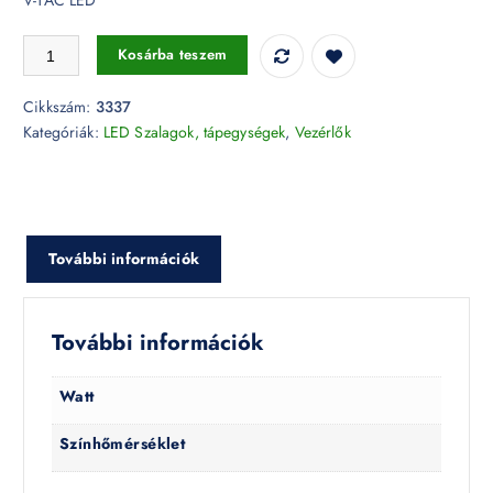
Dimmer LED szalaghoz Távirányító 300W - 3337 mennyiség
Kosárba teszem
Cikkszám:
3337
Kategóriák:
LED Szalagok, tápegységek
,
Vezérlők
További információk
További információk
Watt
Színhőmérséklet