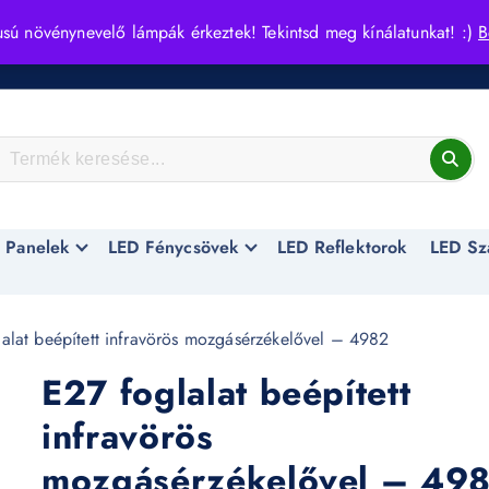
usú növénynevelő lámpák érkeztek! Tekintsd meg kínálatunkat! :)
B
 Panelek
LED Fénycsövek
LED Reflektorok
LED Sz
alat beépített infravörös mozgásérzékelővel – 4982
E27 foglalat beépített
infravörös
mozgásérzékelővel – 49