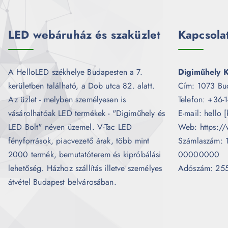
LED webáruház és szaküzlet
Kapcsola
A HelloLED székhelye Budapesten a 7.
Digiműhely K
kerületben található, a Dob utca 82. alatt.
Cím: 1073 Bu
Az üzlet - melyben személyesen is
Telefon: +36-
vásárolhatóak LED termékek - "Digiműhely és
E-mail: hello 
LED Bolt" néven üzemel. V-Tac LED
Web: https://
fényforrások, piacvezető árak, több mint
Számlaszám:
2000 termék, bemutatóterem és kipróbálási
00000000
lehetőség. Házhoz szállítás illetve személyes
Adószám: 25
átvétel Budapest belvárosában.