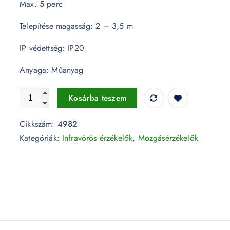
Max. 5 perc
Telepítése magasság: 2 – 3,5 m
IP védettség: IP20
Anyaga: Műanyag
E27 foglalat beépített infravörös mozgásérzékelővel - 498
Kosárba teszem
Cikkszám:
4982
Kategóriák:
Infravörös érzékelők
,
Mozgásérzékelők