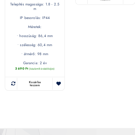
Telepítés magassága: 1.8 - 2.5
m
IP besorolás: IP44
Méretek:
• hosszúság: 86,4 mm
• szélesség: 60,4 mm
• átmérő: 98 mm
Garancia: 2 év
3 690
Ft
(készletről érdeklődjön)
Kosárba
teszem