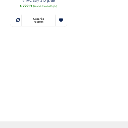
V-TAC Súly 210 g/db
6 790
Ft
(készletről érdeklődjön)
Kosárba
teszem