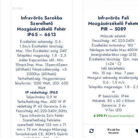
Infravörös Sarokba
Infravörös Fali
Szerelhető
Mozgásérzékelő Feket
Mozgásérzékelő Fehér
PIR – 5089
IP65 – 6613
Műszaki adatok:
Feszültség: AC 220-240V
Érzékelési sebesség: 0.6 -
Érzékelési tartomány: 180 °
1.5m/s Érzékelési távolság:
Névleges terhelés Max:400W
Max. 10m Érzékelési szög 240°
(energiatakarékos vagy LED)
Telepítési magasság: 1,8 - 2,5
Érzékelési távolság: 12m. max
méter Kapcsoláso idő: Min.
(<24 ° C)
10mp±3mp. Max. 15perc±2perc
Idő késleltetés:
(állítható) Fényérzékenység: <3-
Min. 10 mp - Max. 7 perc
2000lux (állítható)
Mozgási sebesség érzékenység
Terhelhetőség: Hagyományos
0,6 - 1,5 m/s
fényforrás: 1200 Watt, LED: 600
Telepítés magassága: 1.8 - 2.
Watt
m
IP védettség: IP65
IP besorolás: IP44
Teljesítmény 0,9 W
Méretek: 85 x 60 x 85mm
Terhelhetőség Max. 600 W IP
Garancia: 2 év
védettség IP 65 Garancia 5 év
V-Tac LED
Feszültség AC:220-240V,50Hz
Típus Infravörös Szín Fehér
4 290
Ft
(készletről érdeklődjön)
Szerelhetőség Felületre
szerelhető Méret 125 mm x 71
mm x 73 mm Anyaga Műanyag
Kosárba
teszem
Tanúsítványok CE, ROHS Gyártó