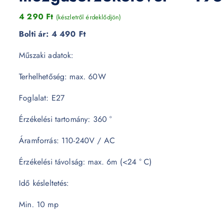
4 290
Ft
(készletről érdeklődjön)
Bolti ár:
4 490 Ft
Műszaki adatok:
Terhelhetőség: max. 60W
Foglalat: E27
Érzékelési tartomány: 360 °
Áramforrás: 110-240V / AC
Érzékelési távolság: max. 6m (<24 ° C)
Idő késleltetés:
Min. 10 mp