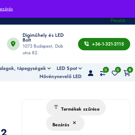
Fiók
ezárás
Kosár
Pénztár
Digiműhely és LED
Bolt
+36-1-321-2115
1073 Budapest, Dob
utca 82.
alagok, tápegységek
LED Spot
0
0
0
Növénynevelő LED
Termékek szűrése
Bezárás
82