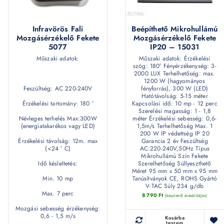
Infravörös Fali
Beépíthető Mikrohullámú
Mozgásérzékelő Fekete
Mozgásérzékelő Fekete
5077
IP20 – 15031
Műszaki adatok:
Műszaki adatok: Érzékelési
szög: 180° Fényérzékenység: 3-
2000 LUX Terhelhetőség: max.
1200 W (hagyományos
Feszültség: AC 220-240V
fényforrás), 300 W (LED)
Hatótávolság: 5-15 méter
Érzékelési tartomány: 180 °
Kapcsolási idő: 10 mp - 12 perc
Szerelési magasság: 1 - 1,8
Névleges terhelés Max:300W
méter Érzékelési sebesség: 0,6-
(energiatakarékos vagy LED)
1,5m/s Terhelhetőség Max. 1
200 W IP védettség IP 20
Érzékelési távolság: 12m. max
Garancia 2 év Feszültség
(<24 ° C)
AC:220-240V,50Hz Típus
Mikrohullámú Szín Fekete
Idő késleltetés:
Szerelhetőség Süllyeszthető
Méret 95 mm x 50 mm x 95 mm
Min. 10 mp
Tanúsítványok CE, ROHS Gyártó
V-TAC Súly 234 g/db
Max. 7 perc
8 790
Ft
(készletről érdeklődjön)
Mozgási sebesség érzékenység:
0,6 - 1,5 m/s
Kosárba
teszem