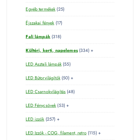
8
e
m
2
Egyéb termékek
25
9
r
é
5
t
m
k
1
Éjszakai fények
17
t
e
é
7
e
r
k
3
Fali lámpák
318
t
r
m
1
e
m
é
3
Kültéri, kerti, napelemes
334
+
8
r
é
k
3
t
m
k
5
LED Asztali lámpák
55
4
e
é
5
t
r
k
5
LED Bútorvilágítók
50
+
t
e
m
0
e
r
é
4
LED Csarnokvilágítás
48
t
r
m
k
8
e
m
é
5
LED Fénycsövek
53
+
t
r
é
k
3
e
m
k
2
LED izzók
257
+
t
r
é
5
e
m
k
1
LED Izzók - COG, filament, retro
115
+
7
r
é
1