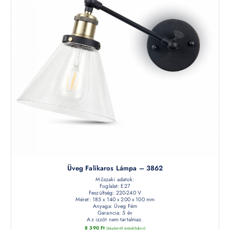
Üveg Falikaros Lámpa – 3862
Műszaki adatok:
Foglalat: E27
Feszültség: 220-240 V
Méret: 185 x 140 x 200 x 100 mm
Anyaga: Üveg Fém
Garancia: 5 év
Az izzót nem tartalmaz.
8 390
Ft
(készletről érdeklődjön)