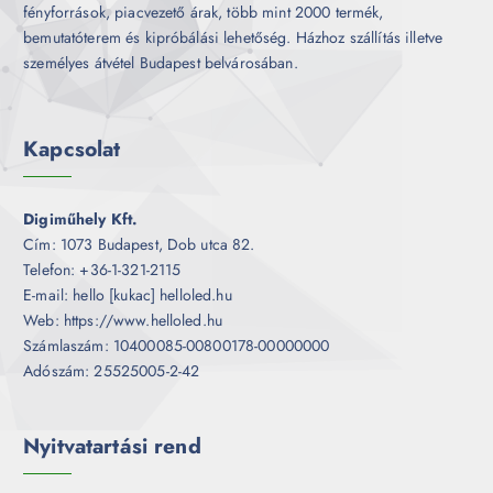
fényforrások, piacvezető árak, több mint 2000 termék,
bemutatóterem és kipróbálási lehetőség. Házhoz szállítás illetve
személyes átvétel Budapest belvárosában.
Kapcsolat
Digiműhely Kft.
Cím: 1073 Budapest, Dob utca 82.
Telefon: +36-1-321-2115
E-mail: hello [kukac] helloled.hu
Web: https://www.helloled.hu
Számlaszám: 10400085-00800178-00000000
Adószám: 25525005-2-42
Nyitvatartási rend