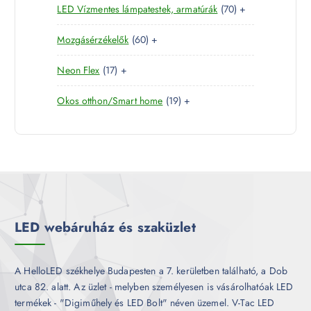
7
LED Vízmentes lámpatestek, armatúrák
70
+
t
r
m
k
0
e
m
é
6
Mozgásérzékelők
60
+
t
r
é
k
0
e
m
k
1
Neon Flex
17
+
t
r
é
7
e
m
k
1
Okos otthon/Smart home
19
+
t
r
é
9
e
m
k
t
r
é
e
m
k
r
é
m
k
é
k
LED webáruház és szaküzlet
A HelloLED székhelye Budapesten a 7. kerületben található, a Dob
utca 82. alatt. Az üzlet - melyben személyesen is vásárolhatóak LED
termékek - "Digiműhely és LED Bolt" néven üzemel. V-Tac LED