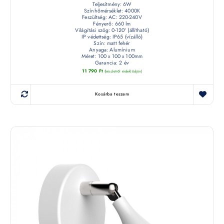
Teljesítmény: 6W
Színhőmérséklet: 4000K
Feszültség: AC: 220-240V
Fényerő: 660 lm
Világítási szög: 0-120° (állítható)
IP védettség: IP65 (vízálló)
Szín: matt fehér
Anyaga: Alumínium
Méret: 100 x 100 x 100mm
Garancia: 2 év
11 790
Ft
(készletről érdeklődjön)
Kosárba teszem