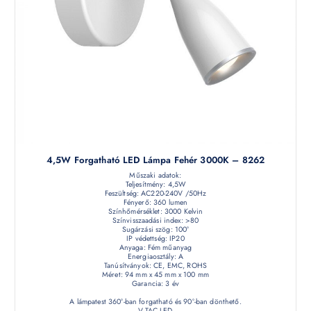
4,5W Forgatható LED Lámpa Fehér 3000K – 8262
Műszaki adatok:
Teljesítmény: 4,5W
Feszültség: AC220-240V /50Hz
Fényerő: 360 lumen
Színhőmérséklet: 3000 Kelvin
Színvisszaadási index: >80
Sugárzási szög: 100°
IP védettség: IP20
Anyaga: Fém műanyag
Energiaosztály: A
Tanúsítványok: CE, EMC, ROHS
Méret: 94 mm x 45 mm x 100 mm
Garancia: 3 év
A lámpatest 360°-ban forgatható és 90°-ban dönthető.
V-TAC LED