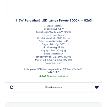
4,5W Forgatható LED Lámpa Fekete 3000K – 8263
Műszaki adatok:
Teljesítmény: 4,5W
Feszültség: AC220-240V /50Hz
Fényerő: 360 lumen
Színhőmérséklet: 3000 Kelvin
Színvisszaadási index: >80
Sugárzási szög: 100°
IP védettség: IP20
Anyaga: Fém műanyag
Energiaosztály: A
Tanúsítványok: CE, EMC, ROHS
Méret: 94 mm x 45 mm x 100 mm
Garancia: 3 év
A lámpatest 360°-ban forgatható és 90°-ban dönthető.
V-TAC LED
4 340
Ft
(készletről érdeklődjön)
Kosárba teszem