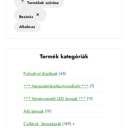
Termékek szűrése
Bezárás
Alkalmaz
Termék kategóriák
4
Polisztirol díszlécek
45
5
7
*** Hangulatvilágítás/moodlight ***
7
t
t
e
1
*** Növénynevelő LED lámpák ***
11
e
r
1
r
m
1
Álló lámpák
19
t
m
é
9
e
é
k
1
Csillárok, lámpabúrák
189
+
t
r
k