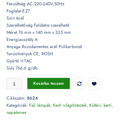
Feszültség AC:220-240V,50Hz
Foglalat E27
Szín Acél
Szerelhetőség Felületre szerelhető
Méret 76 mm x 140 mm x 335 mm
Energiaosztály A
Anyaga Rozsdamentes acél Polikarbonát
Tanúsítványok CE, ROSH
Gyártó V-TAC
Súly 766,6 g/db
Egyenes fali kar E27 foglalattal rozsdamentes acél váz IP65 - 8624 me
Kosárba teszem
Cikkszám:
8624
Kategóriák:
Fali lámpák
,
Kerti világítótestek
,
Kültéri, kerti,
napelemes