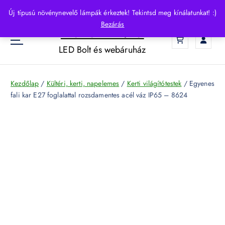
S
Új típusú növénynevelő lámpák érkeztek! Tekintsd meg kínálatunkat! :)
k
Bezárás
HelloLED.hu
i
0
p
LED Bolt és webáruház
t
o
c
Kezdőlap
/
Kültéri, kerti, napelemes
/
Kerti világítótestek
/ Egyenes
o
fali kar E27 foglalattal rozsdamentes acél váz IP65 – 8624
n
t
e
n
t