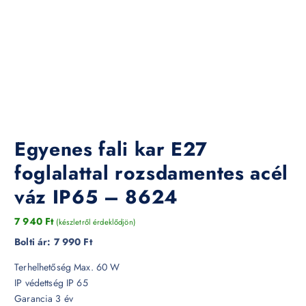
Egyenes fali kar E27
foglalattal rozsdamentes acél
váz IP65 – 8624
7 940
Ft
(készletről érdeklődjön)
Bolti ár:
7 990 Ft
Terhelhetőség Max. 60 W
IP védettség IP 65
Garancia 3 év