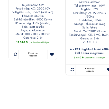
Műszaki adatok:
Teljesítmény: 6W
Teljesítmény: max. 40W
Feszültség: AC: 220-240V
Foglalat: E27
Világítási szög: 0-60° (állítható)
Feszültség: AC 220-240V
Fényerő: 660 lm
/50Hz
Színhőmérséklet: 4000 Kelvin
IP védettség: IP44
IP védettség: IP65 (vízálló)
Anyaga: alumínium üveg
Szín: matt szürke
Szín: fekete
Anyaga: Alumínium
Méret: 245*180*93 mm
Méret: 100 x 100 x 100mm
Tanúsítványok: CE, EMC, ROH
Garancia: 2 év
Garancia: 3 év
V-TAC LED
12 340
Ft
(készletről érdeklődjön)
Az E27 foglalatú izzót külö
kell hozzá megvenni.
Kosárba
teszem
6 840
Ft
(készletről érdeklődjön)
Kosárba
teszem