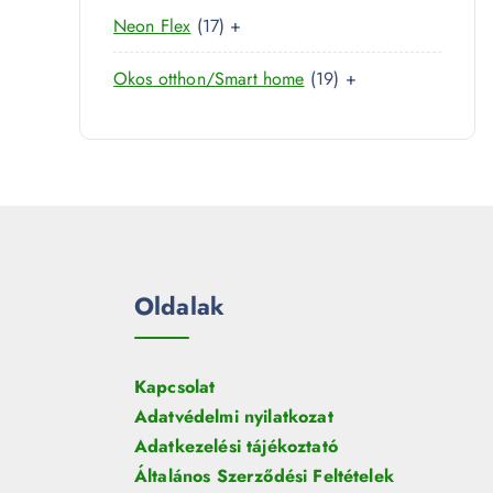
0
r
é
1
Neon Flex
17
+
t
m
k
7
e
é
1
Okos otthon/Smart home
19
+
t
r
k
9
e
m
t
r
é
e
m
k
r
é
m
k
é
k
Oldalak
Kapcsolat
Adatvédelmi nyilatkozat
Adatkezelési tájékoztató
Általános Szerződési Feltételek