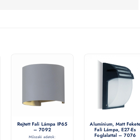
Rejtett Fali Lámpa IP65
Alumínium, Matt Feket
– 7092
Fali Lámpa, E27-Es
Foglalattal – 7076
Műszaki adatok: