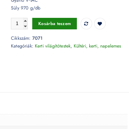
Gyártó V-TAC
Súly 970 g/db
Fehér falilámpa E27 felfelé néző, beépített mozgásérzékel
Kosárba teszem
Cikkszám:
7071
Kategóriák:
Kerti világítótestek
,
Kültéri, kerti, napelemes