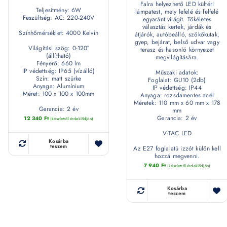
Falra helyezhető LED kültéri
Teljesítmény: 6W
lámpatest, mely lefelé és felfelé
Feszültség: AC: 220-240V
egyaránt világít. Tökéletes
választás kertek, járdák és
Színhőmérséklet: 4000 Kelvin
átjárók, autóbeálló, szökőkutak,
gyep, bejárat, belső udvar vagy
Világítási szög: 0-120°
terasz és hasonló környezet
(állítható)
megvilágítására.
Fényerő: 660 lm
IP védettség: IP65 (vízálló)
Műszaki adatok:
Szín: matt szürke
Foglalat: GU10 (2db)
Anyaga: Alumínium
IP védettség: IP44
Méret: 100 x 100 x 100mm
Anyaga: rozsdamentes acél
Méretek: 110 mm x 60 mm x 178
Garancia: 2 év
mm
Garancia: 2 év
12 340
Ft
(készletről érdeklődjön)
V-TAC LED
Kosárba
teszem
Az E27 foglalatú izzót külön kell
hozzá megvenni.
7 940
Ft
(készletről érdeklődjön)
Kosárba
teszem