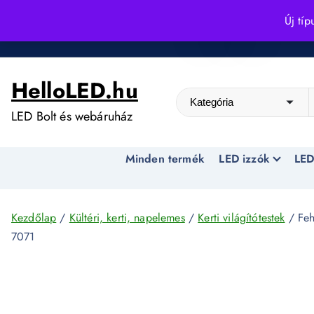
S
Új típ
k
Kedvező árak egész évben!
i
p
HelloLED.hu
t
o
LED Bolt és webáruház
c
o
Minden termék
LED izzók
LED
n
t
e
n
Kezdőlap
/
Kültéri, kerti, napelemes
/
Kerti világítótestek
/ Feh
t
7071