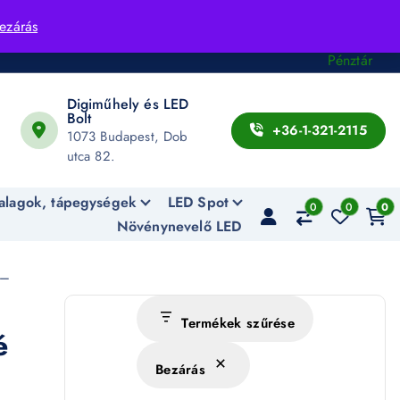
Fiók
ezárás
Kosár
Pénztár
Digiműhely és LED
Bolt
+36-1-321-2115
1073 Budapest, Dob
utca 82.
alagok, tápegységek
LED Spot
0
0
0
Növénynevelő LED
 –
Termékek szűrése
é
Bezárás