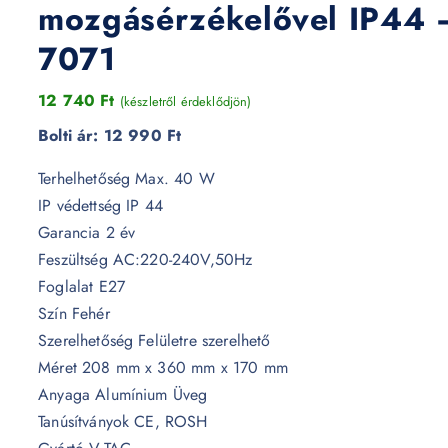
mozgásérzékelővel IP44 
7071
12 740
Ft
(készletről érdeklődjön)
Bolti ár:
12 990 Ft
Terhelhetőség Max. 40 W
IP védettség IP 44
Garancia 2 év
Feszültség AC:220-240V,50Hz
Foglalat E27
Szín Fehér
Szerelhetőség Felületre szerelhető
Méret 208 mm x 360 mm x 170 mm
Anyaga Alumínium Üveg
Tanúsítványok CE, ROSH