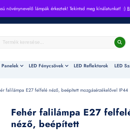
usú növénynevelő lámpák érkeztek! Tekintsd meg kínálatunkat! :)
B
 Panelek
LED Fénycsövek
LED Reflektorok
LED Sz
ér falilámpa E27 felfelé néző, beépített mozgásérzékelővel IP44
Fehér falilámpa E27 felfel
néző, beépített