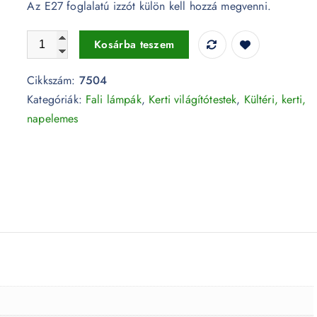
Az E27 foglalatú izzót külön kell hozzá megvenni.
Up And Down fali LED lámpa 2xGU10 230V - 7504 menny
Kosárba teszem
Cikkszám:
7504
Kategóriák:
Fali lámpák
,
Kerti világítótestek
,
Kültéri, kerti,
napelemes