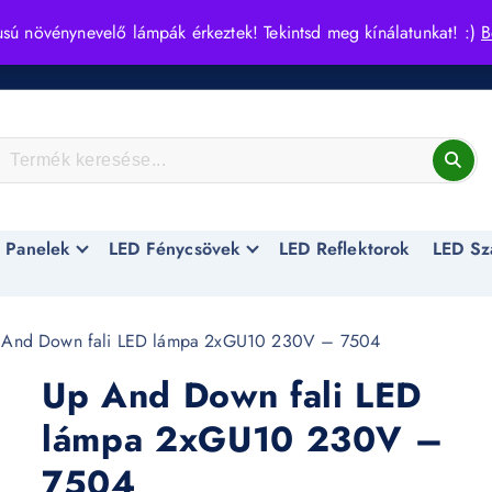
usú növénynevelő lámpák érkeztek! Tekintsd meg kínálatunkat! :)
B
 Panelek
LED Fénycsövek
LED Reflektorok
LED Sz
And Down fali LED lámpa 2xGU10 230V – 7504
Up And Down fali LED
lámpa 2xGU10 230V –
7504