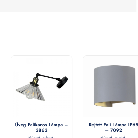
Üveg Falikaros Lámpa –
Rejtett Fali Lámpa IP6
3863
– 7092
Műszaki adatok:
Műszaki adatok: