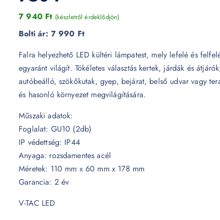
7 940
Ft
(készletről érdeklődjön)
Bolti ár:
7 990 Ft
Falra helyezhető LED kültéri lámpatest, mely lefelé és felfel
egyaránt világít. Tökéletes választás kertek, járdák és átjárók
autóbeálló, szökőkutak, gyep, bejárat, belső udvar vagy ter
és hasonló környezet megvilágítására.
Műszaki adatok:
Foglalat: GU10 (2db)
IP védettség: IP44
Anyaga: rozsdamentes acél
Méretek: 110 mm x 60 mm x 178 mm
Garancia: 2 év
V-TAC LED