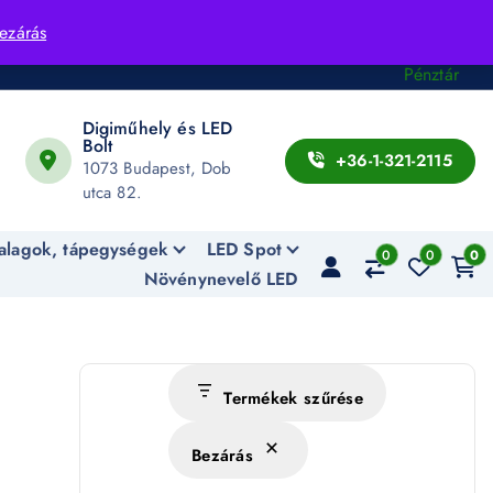
Fiók
ezárás
Kosár
Pénztár
Digiműhely és LED
Bolt
+36-1-321-2115
1073 Budapest, Dob
utca 82.
alagok, tápegységek
LED Spot
0
0
0
Növénynevelő LED
Termékek szűrése
Bezárás