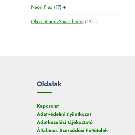
0
r
é
1
Neon Flex
17
+
t
m
k
7
e
é
1
Okos otthon/Smart home
19
+
t
r
k
9
e
m
t
r
é
e
m
k
r
é
m
k
é
k
Oldalak
Kapcsolat
Adatvédelmi nyilatkozat
Adatkezelési tájékoztató
Általános Szerződési Feltételek