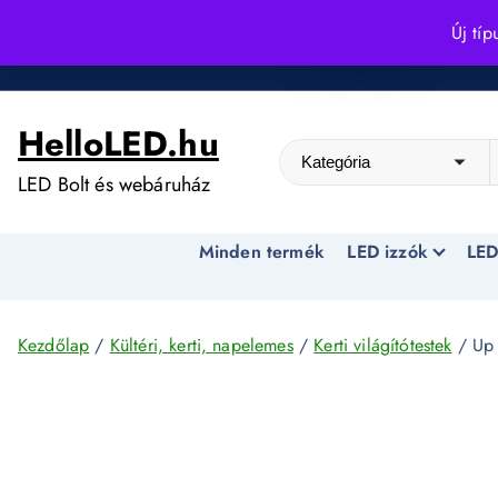
S
Új típ
k
Kedvező árak egész évben!
i
p
HelloLED.hu
t
o
LED Bolt és webáruház
c
o
Minden termék
LED izzók
LED
n
t
e
n
Kezdőlap
/
Kültéri, kerti, napelemes
/
Kerti világítótestek
/ Up 
t