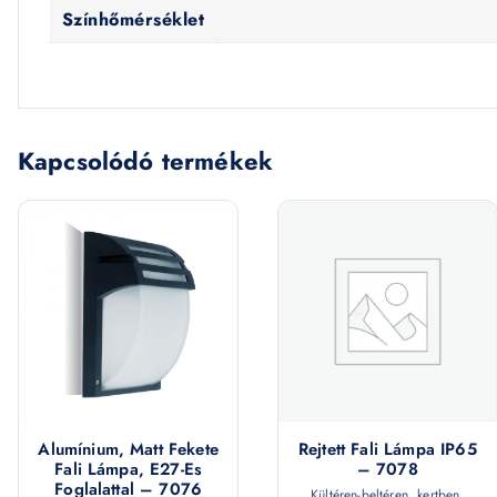
Színhőmérséklet
Kapcsolódó termékek
Alumínium, Matt Fekete
Rejtett Fali Lámpa IP65
Fali Lámpa, E27-Es
– 7078
Foglalattal – 7076
Kültéren-beltéren, kertben,