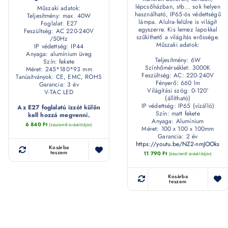
lépcsőházban, stb... sok helyen
Műszaki adatok:
használható, IP65-ös védettségű
Teljesítmény: max. 40W
lámpa. Alulra-felülre is világít
Foglalat: E27
egyszerre. Kis lemez lapokkal
Feszültség: AC 220-240V
szűkíthető a világítás erőssége.
/50Hz
Műszaki adatok:
IP védettség: IP44
Anyaga: alumínium üveg
Teljesítmény: 6W
Szín: fekete
Színhőmérséklet: 3000K
Méret: 245*180*93 mm
Feszültség: AC: 220-240V
Tanúsítványok: CE, EMC, ROHS
Fényerő: 660 lm
Garancia: 3 év
Világítási szög: 0-120°
V-TAC LED
(állítható)
IP védettség: IP65 (vízálló)
Az E27 foglalatú izzót külön
Szín: matt fekete
kell hozzá megvenni.
Anyaga: Alumínium
6 840
Ft
(készletről érdeklődjön)
Méret: 100 x 100 x 100mm
Garancia: 2 év
https://youtu.be/NZ2-nmJOOks
Kosárba
teszem
11 790
Ft
(készletről érdeklődjön)
Kosárba
teszem