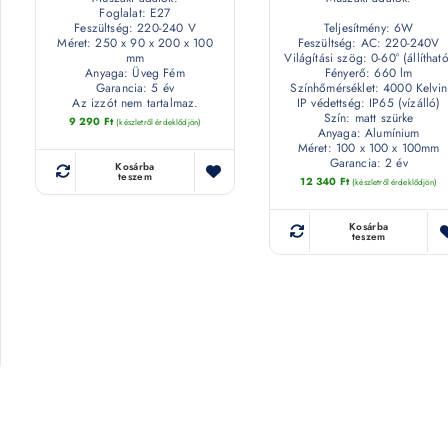
Foglalat: E27
Feszültség: 220-240 V
Teljesítmény: 6W
Méret: 250 x 90 x 200 x 100
Feszültség: AC: 220-240V
mm
Világítási szög: 0-60° (állítható
Anyaga: Üveg Fém
Fényerő: 660 lm
Garancia: 5 év
Színhőmérséklet: 4000 Kelvin
Az izzót nem tartalmaz.
IP védettség: IP65 (vízálló)
Szín: matt szürke
9 290
Ft
(készletről érdeklődjön)
Anyaga: Alumínium
Méret: 100 x 100 x 100mm
Garancia: 2 év
Kosárba
teszem
12 340
Ft
(készletről érdeklődjön)
Kosárba
teszem