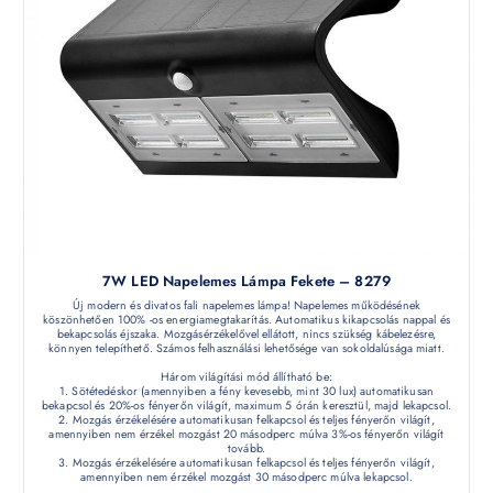
7W LED Napelemes Lámpa Fekete – 8279
Új modern és divatos fali napelemes lámpa! Napelemes működésének
köszönhetően 100% -os energiamegtakarítás. Automatikus kikapcsolás nappal és
bekapcsolás éjszaka. Mozgásérzékelővel ellátott, nincs szükség kábelezésre,
könnyen telepíthető. Számos felhasználási lehetősége van sokoldalúsága miatt.
Három világítási mód állítható be:
1. Sötétedéskor (amennyiben a fény kevesebb, mint 30 lux) automatikusan
bekapcsol és 20%-os fényerőn világít, maximum 5 órán keresztül, majd lekapcsol.
2. Mozgás érzékelésére automatikusan felkapcsol és teljes fényerőn világít,
amennyiben nem érzékel mozgást 20 másodperc múlva 3%-os fényerőn világít
tovább.
3. Mozgás érzékelésére automatikusan felkapcsol és teljes fényerőn világít,
amennyiben nem érzékel mozgást 30 másodperc múlva lekapcsol.