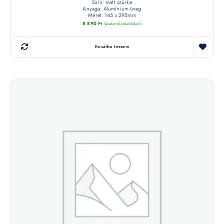
Szín: matt szürke
Anyaga: Alumínium üveg
Méret: 145 x 295mm
8 890
Ft
(készletről érdeklődjön)
Kosárba teszem