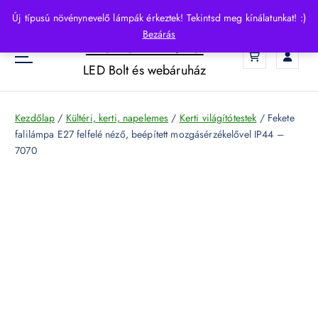
S
Új típusú növénynevelő lámpák érkeztek! Tekintsd meg kínálatunkat! :)
k
Bezárás
HelloLED.hu
i
0
p
LED Bolt és webáruház
t
o
c
Kezdőlap
/
Kültéri, kerti, napelemes
/
Kerti világítótestek
/ Fekete
o
falilámpa E27 felfelé néző, beépített mozgásérzékelővel IP44 –
n
7070
t
e
n
t