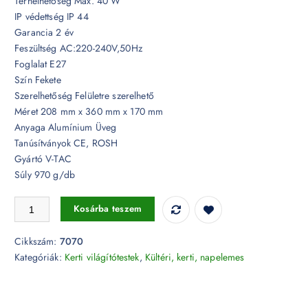
Terhelhetőség Max. 40 W
IP védettség IP 44
Garancia 2 év
Feszültség AC:220-240V,50Hz
Foglalat E27
Szín Fekete
Szerelhetőség Felületre szerelhető
Méret 208 mm x 360 mm x 170 mm
Anyaga Alumínium Üveg
Tanúsítványok CE, ROSH
Gyártó V-TAC
Súly 970 g/db
Fekete falilámpa E27 felfelé néző, beépített mozgásérzékelővel IP44 -
Kosárba teszem
Cikkszám:
7070
Kategóriák:
Kerti világítótestek
,
Kültéri, kerti, napelemes