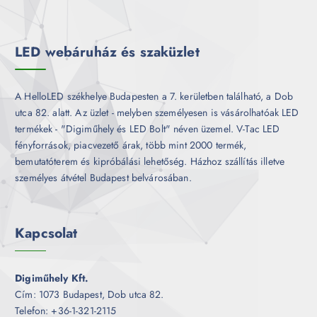
m
k
é
k
LED webáruház és szaküzlet
A HelloLED székhelye Budapesten a 7. kerületben található, a Dob
utca 82. alatt. Az üzlet - melyben személyesen is vásárolhatóak LED
termékek - "Digiműhely és LED Bolt" néven üzemel. V-Tac LED
fényforrások, piacvezető árak, több mint 2000 termék,
bemutatóterem és kipróbálási lehetőség. Házhoz szállítás illetve
személyes átvétel Budapest belvárosában.
Kapcsolat
Digiműhely Kft.
Cím: 1073 Budapest, Dob utca 82.
Telefon: +36-1-321-2115