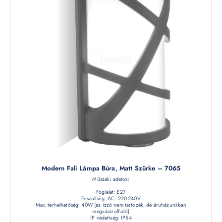
Modern Fali Lámpa Búra, Matt Szürke – 7065
Műszaki adatok:
Foglalat: E27
Feszültség: AC: 220-240V
Max. terhelhetőség: 40W (az izzó nem tartozék, de áruházunkban
megvásárolható)
IP védettség: IP54