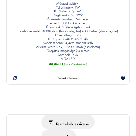
Műszaki adatok:
Teljesítmény: 7W
Érzékelési szög: 60°
Sugárzási szög: 120°
Érzékelési távolság: 2-6 méter
Fényerő: 800 lm (készenléti)
Üzemmód: 3 féle világítási mód
Színhőmérséklet: 4000Kelvin (hátsó világítás) 4000Kelvin (első világítás)
IP védettség: IP 65
LED típus: SMD 2835 60 db
Napelem panel: 4,4Wp monokristály
Akkumulátor: 3,7V, 2*2000 mAh (cserélhető)
Telepítési magasság: 2-4 méter
Garancia: 2 év
V-Tac LED
33 340
Ft
(készletről érdeklődjön)
Kosárba teszem
Termékek szűrése