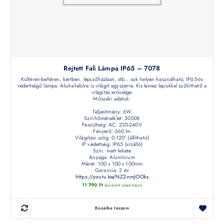
Rejtett Fali Lámpa IP65 – 7078
Kültéren-beltéren, kertben, lépcsőházban, stb... sok helyen használható, IP65-ös
védettségű lámpa. Alulra-felülre is világít egyszerre. Kis lemez lapokkal szűkíthető a
világítás erőssége.
Műszaki adatok:
Teljesítmény: 6W
Színhőmérséklet: 3000K
Feszültség: AC: 220-240V
Fényerő: 660 lm
Világítási szög: 0-120° (állítható)
IP védettség: IP65 (vízálló)
Szín: matt fekete
Anyaga: Alumínium
Méret: 100 x 100 x 100mm
Garancia: 2 év
https://youtu.be/NZ2-nmJOOks
11 790
Ft
(készletről érdeklődjön)
Kosárba teszem