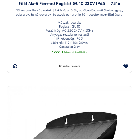
Föld Alatti Fénytest Foglalat GU10 230V IP65 – 7516
Tökéletes választás kertek, járdák és átjárók, autóbeállók, szökőkutak, gyep,
bejáratok, belső udvarok, teraszok és hasonló környezetek megvilágítására.
Műszaki adatok:
Foglalat: GU10
Feszültség: AC 220-240V / 50Hz
Anyaga: rozsdamentes acél
IP védettség: IP65
Méretek: 110x110x120mm
Garancia: 2 év
7 790
Ft
(készletről érdeklődjön)
Kosárba teszem