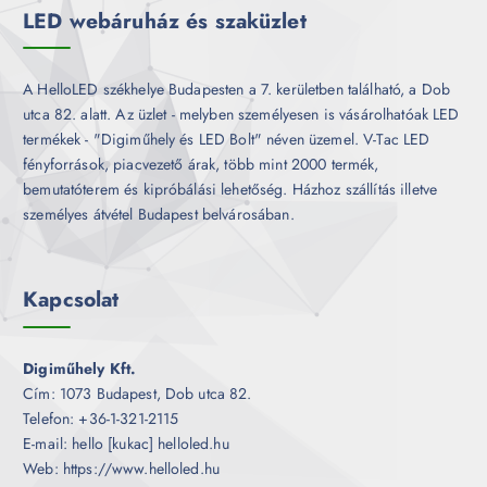
LED webáruház és szaküzlet
A HelloLED székhelye Budapesten a 7. kerületben található, a Dob
utca 82. alatt. Az üzlet - melyben személyesen is vásárolhatóak LED
termékek - "Digiműhely és LED Bolt" néven üzemel. V-Tac LED
fényforrások, piacvezető árak, több mint 2000 termék,
bemutatóterem és kipróbálási lehetőség. Házhoz szállítás illetve
személyes átvétel Budapest belvárosában.
Kapcsolat
Digiműhely Kft.
Cím: 1073 Budapest, Dob utca 82.
Telefon: +36-1-321-2115
E-mail: hello [kukac] helloled.hu
Web: https://www.helloled.hu