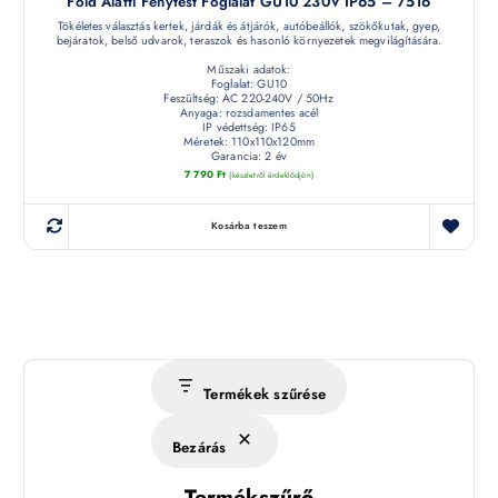
Föld Alatti Fénytest Foglalat GU10 230V IP65 – 7516
Tökéletes választás kertek, járdák és átjárók, autóbeállók, szökőkutak, gyep,
bejáratok, belső udvarok, teraszok és hasonló környezetek megvilágítására.
Műszaki adatok:
Foglalat: GU10
Feszültség: AC 220-240V / 50Hz
Anyaga: rozsdamentes acél
IP védettség: IP65
Méretek: 110x110x120mm
Garancia: 2 év
7 790
Ft
(készletről érdeklődjön)
Kosárba teszem
Termékek szűrése
Bezárás
Termékszűrő