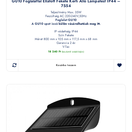
GU10 Foglalattal Ellátott Fekete Kerti Álló Lámpatest IP44 –
7554
Teljesítmény Max. 35W
Feszültség AC:220-240V,50Hz
Foglalat GU10
A GU10 spot izzó
külön vásárolhatóak meg itt
.
IP védettség IP44
Szín Fekete
Méret 800 mm x 105 mm x 117,5 mm x 68 mm
Garancia 2 év
V-Tac
18 240
Ft
(készletről érdeklődjön)
Kosárba teszem