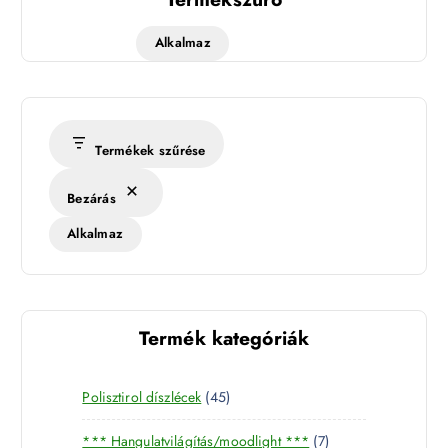
Alkalmaz
Termékek szűrése
Bezárás
Alkalmaz
Termék kategóriák
4
Polisztirol díszlécek
45
5
7
*** Hangulatvilágítás/moodlight ***
7
t