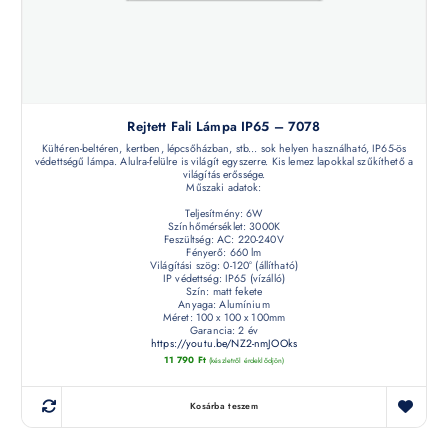
Rejtett Fali Lámpa IP65 – 7078
Kültéren-beltéren, kertben, lépcsőházban, stb... sok helyen használható, IP65-ös
védettségű lámpa. Alulra-felülre is világít egyszerre. Kis lemez lapokkal szűkíthető a
világítás erőssége.
Műszaki adatok:
Teljesítmény: 6W
Színhőmérséklet: 3000K
Feszültség: AC: 220-240V
Fényerő: 660 lm
Világítási szög: 0-120° (állítható)
IP védettség: IP65 (vízálló)
Szín: matt fekete
Anyaga: Alumínium
Méret: 100 x 100 x 100mm
Garancia: 2 év
https://youtu.be/NZ2-nmJOOks
11 790
Ft
(készletről érdeklődjön)
Kosárba teszem