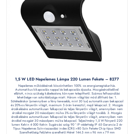
1,5 W LED Napelemes Lámpa 220 Lumen Fekete – 8277
Napelemes működésének köszönhetően 100% -os energiamegtakarítás.
Automatikus kikapcsolás nappal és bekapcsolás éjszaka. Mozgásérzékelővel
ellátott, nincs szükség kábelezésre, könnyen telepíthető. Számos felhasználási
lehetősége van sokoldalúsága miatt. Három világítási mód állítható be: 1.
Sötétedéskor (amennyiben a fény kevesebb, mint 30 lux) automatikusan bekapcsol
és 20%-os fényerőn világít, maximum 5 órán keresztül, majd lekapcsol. 2. Mozgás
érzékelésére automatikusan felkapcsol és teljes fényerőn világít, amennyiben nem
érzékel mozgást 20 másodperc múlva 3%-os fényerőn világít tovább. 3. Mozgás
érzékelésére automatikusan felkapcsol és teljes fényerőn világít, amennyiben nem
érzékel mozgást 30 másodperc múlva lekapcsol. Teljesítmény 1,5 W Fényerő 220
lumen Kelvin 4 000 Kelvin Sugárzási szög 90 ° IP védettség IP 65 Garancia 2 év
Típus Napelemes Színvisszaadási index (CRI) >80 Szín Fekete Chip típus SMD
Szerelhetőség Felületre szerelhető Méret 144.5 mm x 96 mm x 79 mm