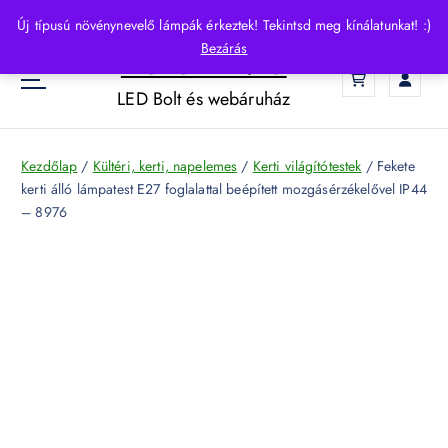
S
Új típusú növénynevelő lámpák érkeztek! Tekintsd meg kínálatunkat! :)
k
Bezárás
HelloLED.hu
i
0
p
LED Bolt és webáruház
t
o
c
Kezdőlap
/
Kültéri, kerti, napelemes
/
Kerti világítótestek
/ Fekete
o
kerti álló lámpatest E27 foglalattal beépített mozgásérzékelővel IP44
n
– 8976
t
e
n
t