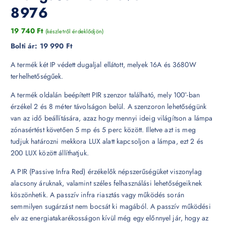
8976
19 740
Ft
(készletről érdeklődjön)
Bolti ár:
19 990 Ft
A termék két IP védett dugaljal ellátott, melyek 16A és 3680W
terhelhetőségűek.
A termék oldalán beépített PIR szenzor található, mely 100°-ban
érzékel 2 és 8 méter távolságon belül. A szenzoron lehetőségünk
van az idő beállítására, azaz hogy mennyi ideig világítson a lámpa
zónasértést követően 5 mp és 5 perc között. Illetve azt is meg
tudjuk határozni mekkora LUX alatt kapcsoljon a lámpa, ezt 2 és
200 LUX között állíthatjuk.
A PIR (Passive Infra Red) érzékelők népszerűségüket viszonylag
alacsony áruknak, valamint széles felhasználási lehetőségeiknek
köszönhetik. A passzív infra riasztás vagy működés során
semmilyen sugárzást nem bocsát ki magából. A passzív működési
elv az energiatakarékosságon kívül még egy előnnyel jár, hogy az