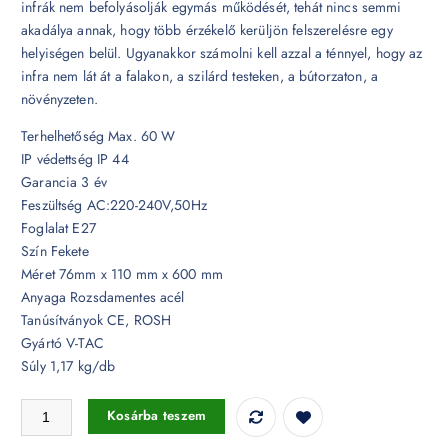
infrák nem befolyásolják egymás működését, tehát nincs semmi
akadálya annak, hogy több érzékelő kerüljön felszerelésre egy
helyiségen belül. Ugyanakkor számolni kell azzal a ténnyel, hogy az
infra nem lát át a falakon, a szilárd testeken, a bútorzaton, a
növényzeten.
Terhelhetőség Max. 60 W
IP védettség IP 44
Garancia 3 év
Feszültség AC:220-240V,50Hz
Foglalat E27
Szín Fekete
Méret 76mm x 110 mm x 600 mm
Anyaga Rozsdamentes acél
Tanúsítványok CE, ROSH
Gyártó V-TAC
Súly 1,17 kg/db
Fekete kerti álló lámpatest E27 foglalattal beépített mozgásérzékelővel
Kosárba teszem