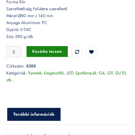
Forma Kör
Szerelhetőség Felületre szerelhető
Méret Ø80 mm x 140 mm
Anyaga Alumínium PC
Gyártó V-TAC
Súly 280 g/db
Felületre szerelhető kör spotkeret - 8588 mennyiség
Kosárba teszem
Cikkszám:
8588
Kategóriák:
Keretek, kiegészítők
,
LED Spotlámpák: G4, G9, GU10,
stb...
További információk