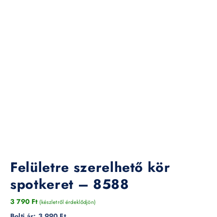
Felületre szerelhető kör
spotkeret – 8588
3 790
Ft
(készletről érdeklődjön)
Bolti ár:
3 990 Ft