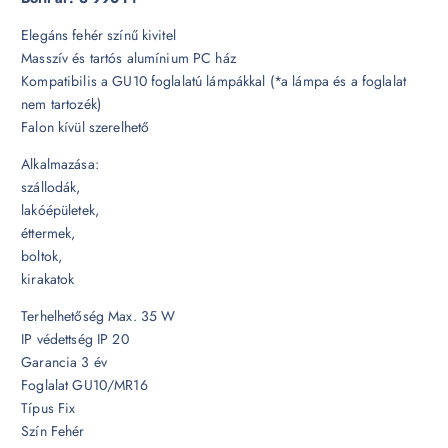
Elegáns fehér színű kivitel
Masszív és tartós alumínium PC ház
Kompatibilis a GU10 foglalatú lámpákkal (*a lámpa és a foglalat
nem tartozék)
Falon kívül szerelhető
Alkalmazása:
szállodák,
lakóépületek,
éttermek,
boltok,
kirakatok
Terhelhetőség Max. 35 W
IP védettség IP 20
Garancia 3 év
Foglalat GU10/MR16
Típus Fix
Szín Fehér