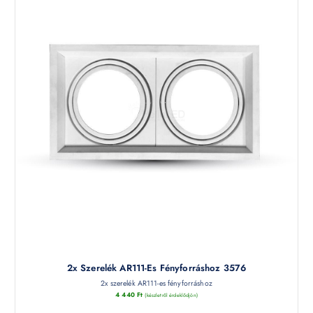
2x Szerelék AR111-Es Fényforráshoz 3576
2x szerelék AR111-es fényforráshoz
4 440
Ft
(készletről érdeklődjön)