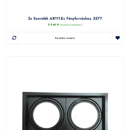
3x Szerelék AR111-Es Fényforráshoz 3577
5 940
Ft
(készletről érdeklődjön)
Kosárba teszem