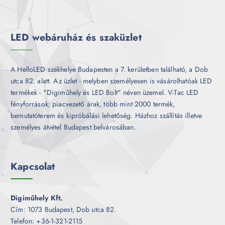
m
k
é
k
LED webáruház és szaküzlet
A HelloLED székhelye Budapesten a 7. kerületben található, a Dob
utca 82. alatt. Az üzlet - melyben személyesen is vásárolhatóak LED
termékek - "Digiműhely és LED Bolt" néven üzemel. V-Tac LED
fényforrások, piacvezető árak, több mint 2000 termék,
bemutatóterem és kipróbálási lehetőség. Házhoz szállítás illetve
személyes átvétel Budapest belvárosában.
Kapcsolat
Digiműhely Kft.
Cím: 1073 Budapest, Dob utca 82.
Telefon: +36-1-321-2115