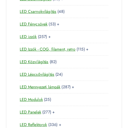
m
0
e
r
é
4
LED Csarnokvilágítás
48
t
r
m
k
8
e
m
é
5
LED Fénycsövek
53
+
t
r
é
k
3
e
m
k
2
LED izzók
257
+
t
r
é
5
e
m
k
1
LED Izzók - COG, filament, retro
115
+
7
r
é
1
t
m
k
8
LED Közvilágítás
82
5
e
é
2
t
r
k
2
LED Lépcsővilágítás
24
t
e
m
4
e
r
é
2
LED Mennyezeti lámpák
287
+
t
r
m
k
8
e
m
é
2
LED Modulok
25
7
r
é
k
5
t
m
k
2
LED Panelek
277
+
t
e
é
7
e
r
k
3
LED Reflektorok
336
+
7
r
m