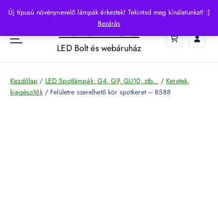
S
Új típusú növénynevelő lámpák érkeztek! Tekintsd meg kínálatunkat! :)
k
Bezárás
HelloLED.hu
i
0
p
LED Bolt és webáruház
t
o
c
Kezdőlap
/
LED Spotlámpák: G4, G9, GU10, stb...
/
Keretek,
o
kiegészítők
/ Felületre szerelhető kör spotkeret – 8588
n
t
e
n
t