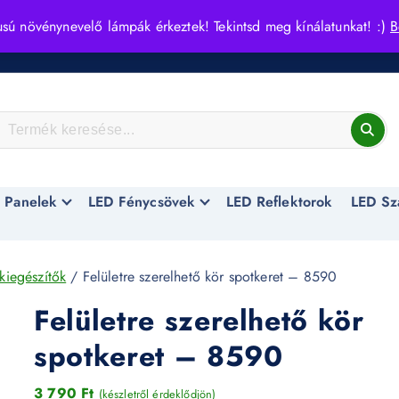
usú növénynevelő lámpák érkeztek! Tekintsd meg kínálatunkat! :)
B
 Panelek
LED Fénycsövek
LED Reflektorok
LED Sz
kiegészítők
/ Felületre szerelhető kör spotkeret – 8590
Felületre szerelhető kör
spotkeret – 8590
3 790
Ft
(készletről érdeklődjön)