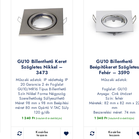
GU10 Billenthető Keret
GU10 Billenthető
Szögletes Nikkel –
Beépítőkeret Szöglete
3473
Fehér – 3590
Műszaki adatok: IP védettség IP
Műszaki adatok:
20 Garancia 2 év Foglalat
GU10/MR16 Típus Billenthető
Foglalat: GU10
Szín Nikkel Forma Négyszög
Anyaga: Cink ötvözet
Szerelhetőség Süllyeszthető
Szín: fehér
Méret 98 mm x 98 mm Beépítési
Méretek: 82 mm x 82 mm x 2
méret 80 mm Gyártó V-TAC Súly
mm
120 g/db
Beszerelési méret: 74 mm
1 240
Ft
1 340
Ft
(készletről érdeklődjön)
(készletről érdeklődjön)
Kosárba
Kosárba
teszem
teszem