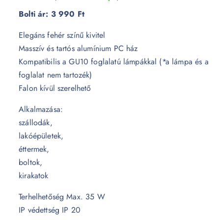
Bolti ár:
3 990 Ft
Elegáns fehér színű kivitel
Masszív és tartós alumínium PC ház
Kompatibilis a GU10 foglalatú lámpákkal (*a lámpa és a
foglalat nem tartozék)
Falon kívül szerelhető
Alkalmazása:
szállodák,
lakóépületek,
éttermek,
boltok,
kirakatok
Terhelhetőség Max. 35 W
IP védettség IP 20