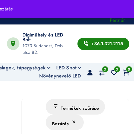
Fiók
ezárás
Kosár
Pénztár
Digiműhely és LED
Bolt
+36-1-321-2115
1073 Budapest, Dob
utca 82.
alagok, tápegységek
LED Spot
0
0
0
Növénynevelő LED
Termékek szűrése
Bezárás