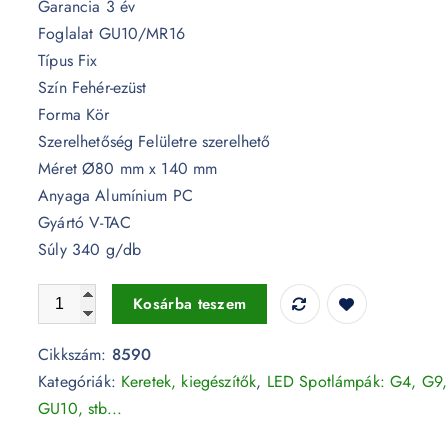
Garancia 3 év
Foglalat GU10/MR16
Típus Fix
Szín Fehér-ezüst
Forma Kör
Szerelhetőség Felületre szerelhető
Méret Ø80 mm x 140 mm
Anyaga Alumínium PC
Gyártó V-TAC
Súly 340 g/db
Felületre szerelhető kör spotkeret - 8590 mennyiség
Kosárba teszem
Cikkszám:
8590
Kategóriák:
Keretek, kiegészítők
,
LED Spotlámpák: G4, G9,
GU10, stb...