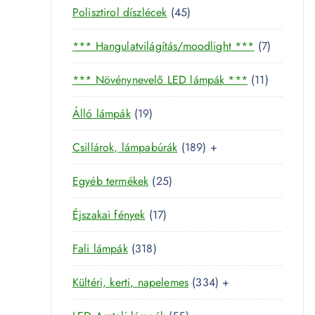
4
Polisztirol díszlécek
45
5
7
*** Hangulatvilágítás/moodlight ***
7
t
t
e
1
*** Növénynevelő LED lámpák ***
11
e
r
1
r
m
1
Álló lámpák
19
t
m
é
9
e
é
k
1
Csillárok, lámpabúrák
189
+
t
r
k
8
e
m
2
Egyéb termékek
25
9
r
é
5
t
m
k
1
Éjszakai fények
17
t
e
é
7
e
r
k
3
Fali lámpák
318
t
r
m
1
e
m
é
3
Kültéri, kerti, napelemes
334
+
8
r
é
k
3
t
m
k