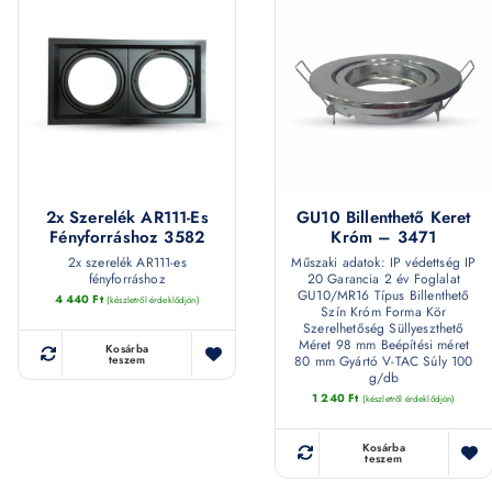
2x Szerelék AR111-Es
GU10 Billenthető Keret
Fényforráshoz 3582
Króm – 3471
2x szerelék AR111-es
Műszaki adatok: IP védettség IP
fényforráshoz
20 Garancia 2 év Foglalat
GU10/MR16 Típus Billenthető
4 440
Ft
(készletről érdeklődjön)
Szín Króm Forma Kör
Szerelhetőség Süllyeszthető
Méret 98 mm Beépítési méret
Kosárba
80 mm Gyártó V-TAC Súly 100
teszem
g/db
1 240
Ft
(készletről érdeklődjön)
Kosárba
teszem