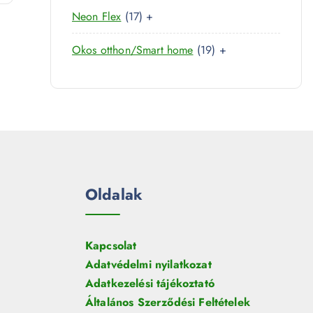
0
r
é
1
Neon Flex
17
+
t
m
k
7
e
é
1
Okos otthon/Smart home
19
+
t
r
k
9
e
m
t
r
é
e
m
k
r
é
m
k
é
k
Oldalak
Kapcsolat
Adatvédelmi nyilatkozat
Adatkezelési tájékoztató
Általános Szerződési Feltételek