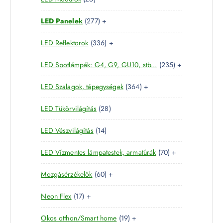
r
é
k
5
t
m
k
2
LED Panelek
277
+
t
e
é
7
e
r
k
3
LED Reflektorok
336
+
7
r
m
3
t
m
é
2
LED Spotlámpák: G4, G9, GU10, stb...
235
+
6
e
é
k
3
t
r
k
3
LED Szalagok, tápegységek
364
+
5
e
m
6
t
r
é
2
LED Tükörvilágítás
28
4
e
m
k
8
t
r
é
1
LED Vészvilágítás
14
t
e
m
k
4
e
r
é
7
LED Vízmentes lámpatestek, armatúrák
70
+
t
r
m
k
0
e
m
é
6
Mozgásérzékelők
60
+
t
r
é
k
0
e
m
k
1
Neon Flex
17
+
t
r
é
7
e
m
k
1
Okos otthon/Smart home
19
+
t
r
é