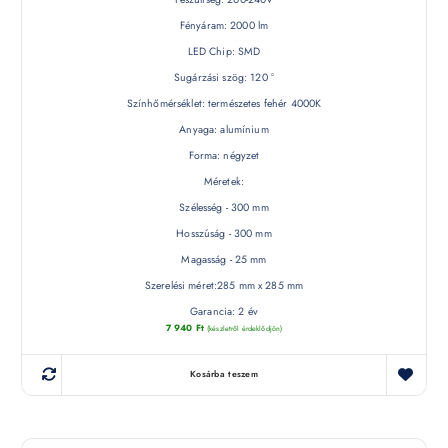
Fényáram: 2000 lm
LED Chip: SMD
Sugárzási szög: 120 °
Színhőmérséklet: természetes fehér 4000K
Anyaga: alumínium
Forma: négyzet
Méretek:
Szélesség - 300 mm
Hosszúság - 300 mm
Magasság - 25 mm
Szerelési méret:285 mm x 285 mm
Garancia: 2 év
7 940
Ft
(készletről érdeklődjön)
Kosárba teszem