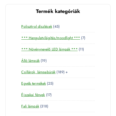
Termék kategóriák
4
Polisztirol díszlécek
45
5
7
*** Hangulatvilágítás/moodlight ***
7
t
t
e
1
*** Növénynevelő LED lámpák ***
11
e
r
1
r
m
1
Álló lámpák
19
t
m
é
9
e
é
k
1
Csillárok, lámpabúrák
189
+
t
r
k
8
e
m
2
Egyéb termékek
25
9
r
é
5
t
m
k
1
Éjszakai fények
17
t
e
é
7
e
r
k
3
Fali lámpák
318
t
r
m
1
e
m
é