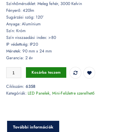
Színhőmérséklet: Meleg fehér, 3000 Kelvin
Fényerő: 420lm
Sugárzási szög: 120°
Anyaga: Alumínium
Szín: Króm
Szín visszaadási index: >80
IP védettség: IP20
Méretek: 90 mm x 24 mm
Garancia: 2 év
Fém keretes 6W LED Slim Panel króm kerek, felületre szerelhető 3000
Kosárba teszem
Cikkszám:
6358
Kategóriák:
LED Panelek
,
Mini-Felületre szerelhető
További információk