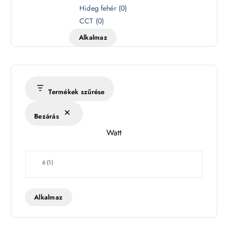
í
Hideg fehér
(
0
)
n
CCT
(
0
)
h
Alkalmaz
ő
m
é
r
s
Termékek szűrése
é
k
Bezárás
l
Watt
e
t
W
6
(
1
)
a
t
t
Alkalmaz