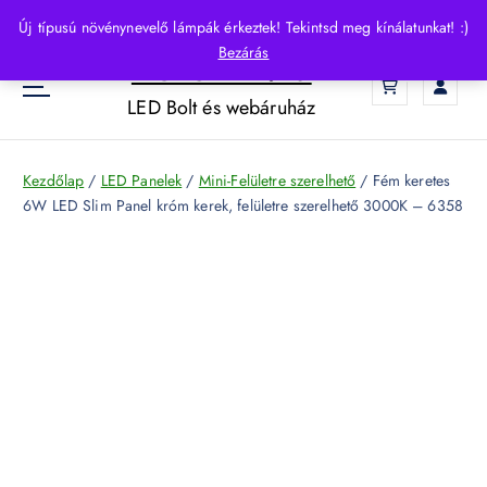
S
Új típusú növénynevelő lámpák érkeztek! Tekintsd meg kínálatunkat! :)
k
Bezárás
HelloLED.hu
i
0
p
LED Bolt és webáruház
t
o
c
Kezdőlap
/
LED Panelek
/
Mini-Felületre szerelhető
/ Fém keretes
o
6W LED Slim Panel króm kerek, felületre szerelhető 3000K – 6358
n
t
e
n
t