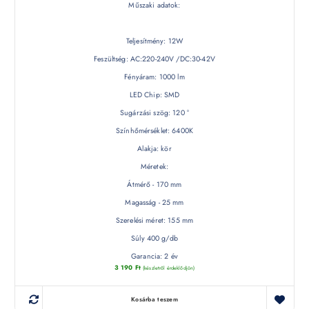
Műszaki adatok:
Teljesítmény: 12W
Feszültség: AC:220-240V /DC:30-42V
Fényáram: 1000 lm
LED Chip: SMD
Sugárzási szög: 120 °
Színhőmérséklet: 6400K
Alakja: kör
Méretek:
Átmérő - 170 mm
Magasság - 25 mm
Szerelési méret: 155 mm
Súly 400 g/db
Garancia: 2 év
3 190
Ft
(készletről érdeklődjön)
Kosárba teszem