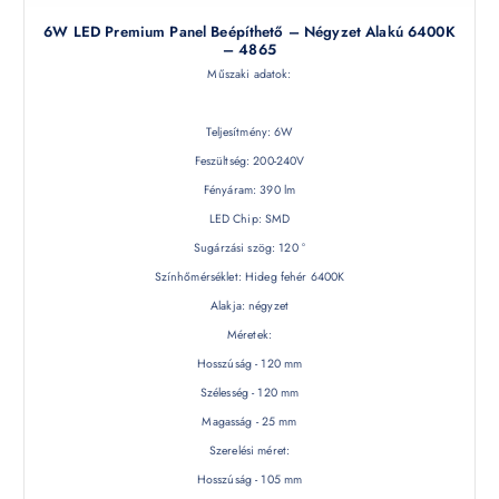
6W LED Premium Panel Beépíthető – Négyzet Alakú 6400K
– 4865
Műszaki adatok:
Teljesítmény: 6W
Feszültség: 200-240V
Fényáram: 390 lm
LED Chip: SMD
Sugárzási szög: 120 °
Színhőmérséklet: Hideg fehér 6400K
Alakja: négyzet
Méretek:
Hosszúság - 120 mm
Szélesség - 120 mm
Magasság - 25 mm
Szerelési méret:
Hosszúság - 105 mm