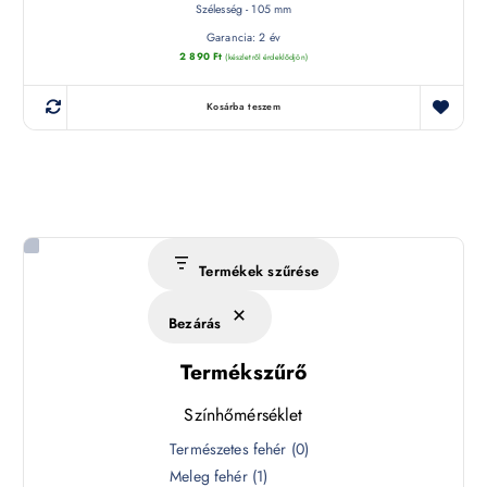
Szélesség - 105 mm
Garancia: 2 év
2 890
Ft
(készletről érdeklődjön)
Kosárba teszem
Termékek szűrése
Bezárás
Termékszűrő
Színhőmérséklet
S
Természetes fehér
(
0
)
z
Meleg fehér
(
1
)