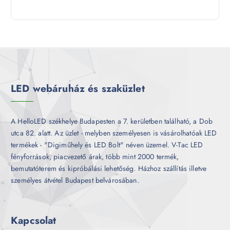
9
e
m
k
t
r
é
e
m
k
r
é
m
k
é
k
LED webáruház és szaküzlet
A HelloLED székhelye Budapesten a 7. kerületben található, a Dob
utca 82. alatt. Az üzlet - melyben személyesen is vásárolhatóak LED
termékek - "Digiműhely és LED Bolt" néven üzemel. V-Tac LED
fényforrások, piacvezető árak, több mint 2000 termék,
bemutatóterem és kipróbálási lehetőség. Házhoz szállítás illetve
személyes átvétel Budapest belvárosában.
Kapcsolat