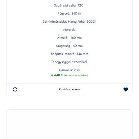
Sugárzási szög: 120 °
Fényerő: 840 lm
Színhőmérséklet: Meleg Fehér 3000K
Méretek:
Átmérő - 160 mm
Magasság - 40 mm
Beépítési átmérő: 140 mm
Tápegységgel, vezetékkel.
Garancia: 2 év
6 440
Ft
(készletről érdeklődjön)
Kosárba teszem