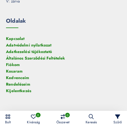
V: zárva
Oldalak
Kapcsolat
Adatvédelmi nyilatkozat
Adatkezelési tájékoztató
Általános Szerződési Feltételek
Fiókom
Kosaram
Kedvenceim
Rendeléseim
Kijelentkezés
0
0
© 2026 HelloLED.hu Digiműhely Kft. | Minden jog fenntartva!
Bolt
Kívánság
Összevet
Keresés
Szűrő