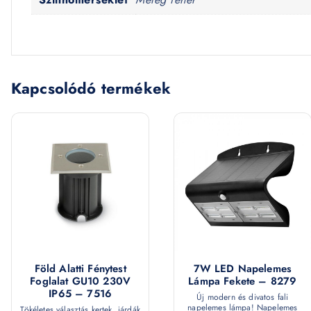
Kapcsolódó termékek
Föld Alatti Fénytest
7W LED Napelemes
Foglalat GU10 230V
Lámpa Fekete – 8279
IP65 – 7516
Új modern és divatos fali
napelemes lámpa! Napelemes
Tökéletes választás kertek, járdák