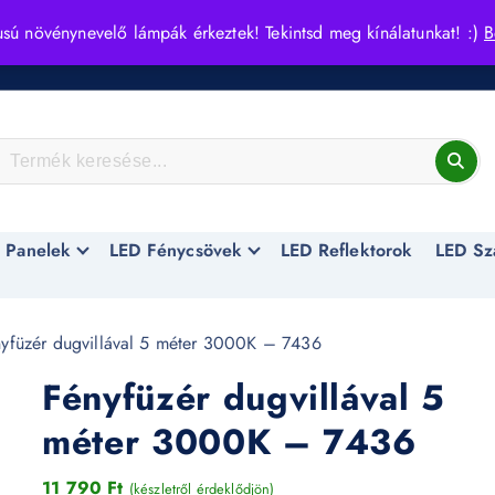
usú növénynevelő lámpák érkeztek! Tekintsd meg kínálatunkat! :)
B
 Panelek
LED Fénycsövek
LED Reflektorok
LED Sz
yfüzér dugvillával 5 méter 3000K – 7436
Fényfüzér dugvillával 5
méter 3000K – 7436
11 790
Ft
(készletről érdeklődjön)