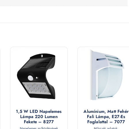
1,5 W LED Napelemes
Alumínium, Matt Fehér
Lámpa 220 Lumen
Fali Lámpa, E27-Es
Fekete – 8277
Foglalattal – 7077
Napelemes működésének
Műszaki adatok: