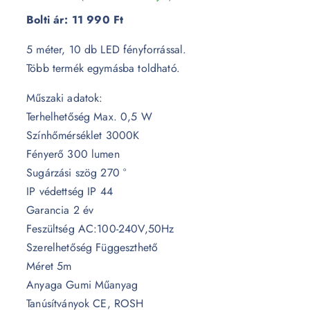
Bolti ár:
11 990 Ft
5 méter, 10 db LED fényforrással.
Több termék egymásba toldható.
Műszaki adatok:
Terhelhetőség Max. 0,5 W
Színhőmérséklet 3000K
Fényerő 300 lumen
Sugárzási szög 270 °
IP védettség IP 44
Garancia 2 év
Feszültség AC:100-240V,50Hz
Szerelhetőség Függeszthető
Méret 5m
Anyaga Gumi Műanyag
Tanúsítványok CE, ROSH