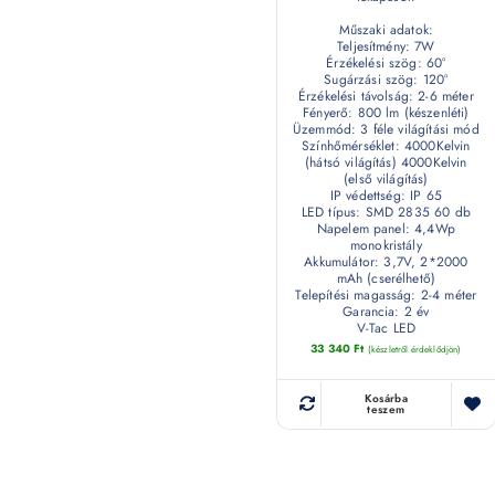
Műszaki adatok:
Teljesítmény: 7W
Érzékelési szög: 60°
Sugárzási szög: 120°
Érzékelési távolság: 2-6 méter
Fényerő: 800 lm (készenléti)
Üzemmód: 3 féle világítási mód
Színhőmérséklet: 4000Kelvin
(hátsó világítás) 4000Kelvin
(első világítás)
IP védettség: IP 65
LED típus: SMD 2835 60 db
Napelem panel: 4,4Wp
monokristály
Akkumulátor: 3,7V, 2*2000
mAh (cserélhető)
Telepítési magasság: 2-4 méter
Garancia: 2 év
V-Tac LED
33 340
Ft
(készletről érdeklődjön)
Kosárba
teszem