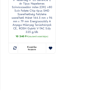
év Típus Napelemes
Színvisszaadási index (CRI) >80
Szín Fekete Chip típus SMD
Szerelhetőség Felületre
szerelhető Méret 144.5 mm x 96
mm x 79 mm Energiaosztály A
Anyaga Műanyag Tanúsítványok
CE, ROSH Gyártó V-TAC Súly
325 g/db
10 240
Ft
(készletről érdeklődjön)
Kosárba
teszem