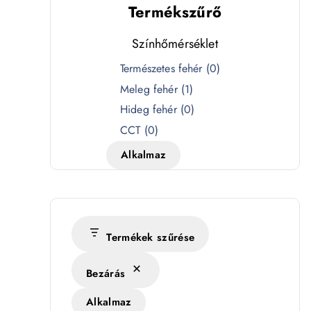
Termékszűrő
Színhőmérséklet
S
Természetes fehér
(
0
)
z
Meleg fehér
(
1
)
í
Hideg fehér
(
0
)
n
CCT
(
0
)
h
Alkalmaz
ő
m
é
r
s
Termékek szűrése
é
Bezárás
k
l
Alkalmaz