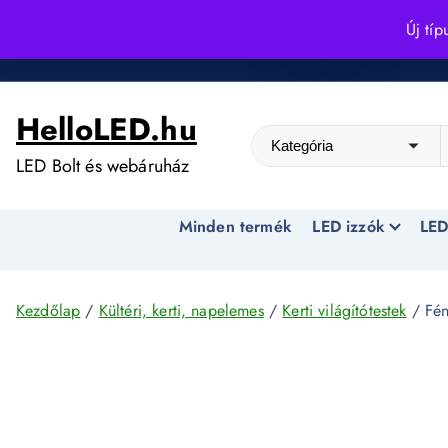
S
Új típ
k
Kedvező árak egész évben!
i
p
HelloLED.hu
t
o
LED Bolt és webáruház
c
o
Minden termék
LED izzók
LED
n
t
e
n
Kezdőlap
/
Kültéri, kerti, napelemes
/
Kerti világítótestek
/ Fén
t