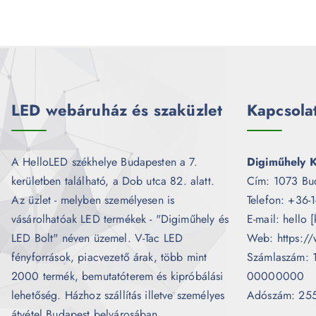
LED webáruház és szaküzlet
Kapcsola
A HelloLED székhelye Budapesten a 7.
Digiműhely K
kerületben található, a Dob utca 82. alatt.
Cím: 1073 Bu
Az üzlet - melyben személyesen is
Telefon: +36-
vásárolhatóak LED termékek - "Digiműhely és
E-mail: hello 
LED Bolt" néven üzemel. V-Tac LED
Web: https://
fényforrások, piacvezető árak, több mint
Számlaszám:
2000 termék, bemutatóterem és kipróbálási
00000000
lehetőség. Házhoz szállítás illetve személyes
Adószám: 25
átvétel Budapest belvárosában.