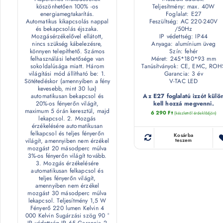
köszönhetően 100% -os
Teljesítmény: max. 40W
energiamegtakarítás.
Foglalat: E27
Automatikus kikapcsolás nappal
Feszültség: AC 220-240V
és bekapcsolás éjszaka.
/50Hz
Mozgásérzékelővel ellátott,
IP védettség: IP44
nincs szükség kábelezésre,
Anyaga: alumínium üveg
könnyen telepíthető. Számos
Szín: fehér
felhasználási lehetősége van
Méret: 245*180*93 mm
sokoldalúsága miatt. Három
Tanúsítványok: CE, EMC, ROH
világítási mód állítható be: 1.
Garancia: 3 év
Sötétedéskor (amennyiben a fény
V-TAC LED
kevesebb, mint 30 lux)
automatikusan bekapcsol és
Az E27 foglalatú izzót külö
20%-os fényerőn világít,
kell hozzá megvenni.
maximum 5 órán keresztül, majd
6 290
Ft
(készletről érdeklődjön)
lekapcsol. 2. Mozgás
érzékelésére automatikusan
felkapcsol és teljes fényerőn
Kosárba
világít, amennyiben nem érzékel
teszem
mozgást 20 másodperc múlva
3%-os fényerőn világít tovább.
3. Mozgás érzékelésére
automatikusan felkapcsol és
teljes fényerőn világít,
amennyiben nem érzékel
mozgást 30 másodperc múlva
lekapcsol. Teljesítmény 1,5 W
Fényerő 220 lumen Kelvin 4
000 Kelvin Sugárzási szög 90 °
IP védettség IP 65 Garancia 2