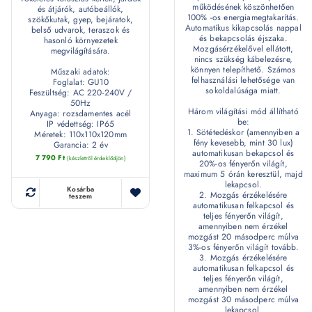
működésének köszönhetően
és átjárók, autóbeállók,
100% -os energiamegtakarítás.
szökőkutak, gyep, bejáratok,
Automatikus kikapcsolás nappal
belső udvarok, teraszok és
és bekapcsolás éjszaka.
hasonló környezetek
Mozgásérzékelővel ellátott,
megvilágítására.
nincs szükség kábelezésre,
könnyen telepíthető. Számos
Műszaki adatok:
felhasználási lehetősége van
Foglalat: GU10
sokoldalúsága miatt.
Feszültség: AC 220-240V /
50Hz
Három világítási mód állítható
Anyaga: rozsdamentes acél
be:
IP védettség: IP65
1. Sötétedéskor (amennyiben a
Méretek: 110x110x120mm
fény kevesebb, mint 30 lux)
Garancia: 2 év
automatikusan bekapcsol és
7 790
Ft
(készletről érdeklődjön)
20%-os fényerőn világít,
maximum 5 órán keresztül, majd
lekapcsol.
Kosárba
2. Mozgás érzékelésére
teszem
automatikusan felkapcsol és
teljes fényerőn világít,
amennyiben nem érzékel
mozgást 20 másodperc múlva
3%-os fényerőn világít tovább.
3. Mozgás érzékelésére
automatikusan felkapcsol és
teljes fényerőn világít,
amennyiben nem érzékel
mozgást 30 másodperc múlva
lekapcsol.