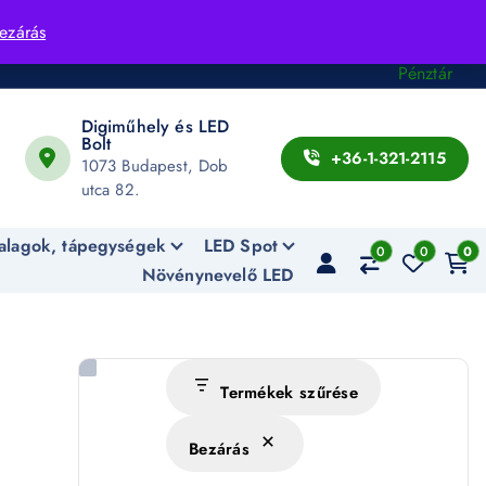
Fiók
ezárás
Kosár
Pénztár
Digiműhely és LED
Bolt
+36-1-321-2115
1073 Budapest, Dob
utca 82.
alagok, tápegységek
LED Spot
0
0
0
Növénynevelő LED
Termékek szűrése
Bezárás