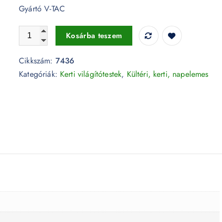
Gyártó V-TAC
Fényfüzér dugvillával 5 méter 3000K - 7436 mennyiség
Kosárba teszem
Cikkszám:
7436
Kategóriák:
Kerti világítótestek
,
Kültéri, kerti, napelemes