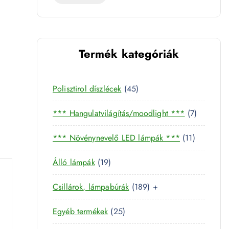
e
t
Termék kategóriák
4
Polisztirol díszlécek
45
5
7
*** Hangulatvilágítás/moodlight ***
7
t
t
e
1
*** Növénynevelő LED lámpák ***
11
e
r
1
r
m
1
Álló lámpák
19
t
m
é
9
e
é
k
1
Csillárok, lámpabúrák
189
+
t
r
k
8
e
m
2
Egyéb termékek
25
9
r
é
5
t