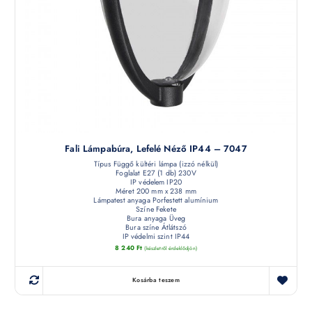
Fali Lámpabúra, Lefelé Néző IP44 – 7047
Típus Függő kültéri lámpa (izzó nélkül)
Foglalat E27 (1 db) 230V
IP védelem IP20
Méret 200 mm x 238 mm
Lámpatest anyaga Porfestett alumínium
Színe Fekete
Bura anyaga Üveg
Bura színe Átlátszó
IP védelmi szint IP44
8 240
Ft
(készletről érdeklődjön)
Kosárba teszem