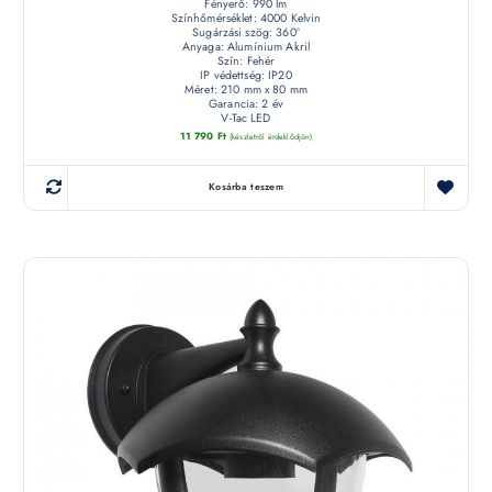
Fényerő: 990 lm
Színhőmérséklet: 4000 Kelvin
Sugárzási szög: 360°
Anyaga: Alumínium Akril
Szín: Fehér
IP védettség: IP20
Méret: 210 mm x 80 mm
Garancia: 2 év
V-Tac LED
11 790
Ft
(készletről érdeklődjön)
Kosárba teszem