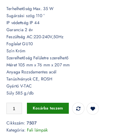
Terhelhetőség Max. 35 W
Sugárzási szög 110 °
IP védettség IP 44
Garancia 2 év
Feszültség AC:220-240V,50Hz
Foglalat GU10
Szín Króm
Szerelhetőség Felületre szerelhető
Méret 105 mm x 76 mm x 207 mm
Anyaga Rozsdamentes acél
Tanúsítványok CE, ROSH
Gyártó V-TAC
Súly 585 g/db
GU10 foglalattal ellátott fali LED lámpa 2 irányú - 7507 mennyiség
Kosárba teszem
Cikkszám:
7507
Kategória:
Fali lámpák