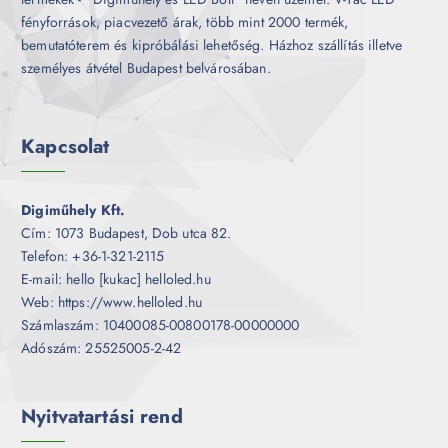
fényforrások, piacvezető árak, több mint 2000 termék,
bemutatóterem és kipróbálási lehetőség. Házhoz szállítás illetve
személyes átvétel Budapest belvárosában.
Kapcsolat
Digiműhely Kft.
Cím: 1073 Budapest, Dob utca 82.
Telefon: +36-1-321-2115
E-mail: hello [kukac] helloled.hu
Web: https://www.helloled.hu
Számlaszám: 10400085-00800178-00000000
Adószám: 25525005-2-42
Nyitvatartási rend