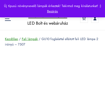
S
Új típusú növénynevelő lámpák érkeztek! Tekintsd meg kínálatunkat! :)
k
Bezárás
HelloLED.hu
i
0
p
LED Bolt és webáruház
t
o
c
Kezdőlap
/
Fali lámpák
/ GU10 foglalattal ellátott fali LED lámpa 2
o
irányú – 7507
n
t
e
n
t