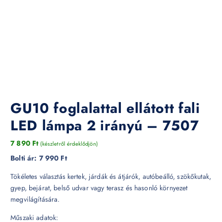
GU10 foglalattal ellátott fali
LED lámpa 2 irányú – 7507
7 890
Ft
(készletről érdeklődjön)
Bolti ár:
7 990 Ft
Tökéletes választás kertek, járdák és átjárók, autóbeálló, szökőkutak,
gyep, bejárat, belső udvar vagy terasz és hasonló környezet
megvilágítására.
Műszaki adatok: