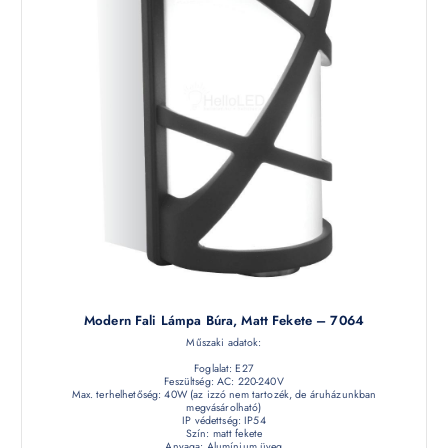
Modern Fali Lámpa Búra, Matt Fekete – 7064
Műszaki adatok:
Foglalat: E27
Feszültség: AC: 220-240V
Max. terhelhetőség: 40W (az izzó nem tartozék, de áruházunkban
megvásárolható)
IP védettség: IP54
Szín: matt fekete
Anyaga: Alumínium üveg