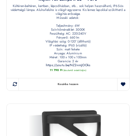
Kültéren-beltéren, kertben, lépcsőházban, stb... sok helyen használható, IP65-ös
védettségű lámpa. Alulra-felülre is világít egyszerre. Kis lemez lapokkal szűkíthető a
világítás erőssége.
Műszaki adatok:
Teljesítmény: 6W
Színhőmérséklet: 3000K
Feszültség: AC: 220-240V
Fényerő: 660 lm
Világítási szög: 0-120° (állítható)
IP védettség: IP65 (vízálló)
Szín: matt fekete
Anyaga: Alumínium
Méret: 100 x 100 x 100mm
Garancia: 2 év
https://youtu.be/NZ2-nmJOOks
11 790
Ft
(készletről érdeklődjön)
Kosárba teszem