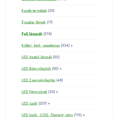
k
8
e
m
2
Egyéb termékek
25
9
r
é
5
t
m
k
1
Éjszakai fények
17
t
e
é
7
e
r
k
3
Fali lámpák
318
t
r
m
1
e
m
é
3
Kültéri, kerti, napelemes
334
+
8
r
é
k
3
t
m
k
5
LED Asztali lámpák
55
4
e
é
5
t
r
k
5
LED Bútorvilágítók
50
+
t
e
m
0
e
r
é
4
LED Csarnokvilágítás
48
t
r
m
k
8
e
m
é
5
LED Fénycsövek
53
+
t
r
é
k
3
e
m
k
2
LED izzók
257
+
t
r
é
5
e
m
k
1
LED Izzók - COG, filament, retro
115
+
7
r
é