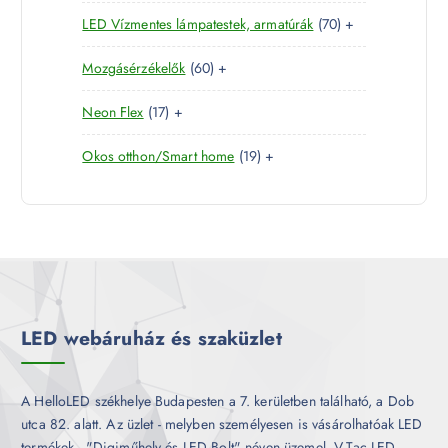
4
e
r
é
7
LED Vízmentes lámpatestek, armatúrák
70
+
t
r
m
k
0
e
m
é
6
Mozgásérzékelők
60
+
t
r
é
k
0
e
m
k
1
Neon Flex
17
+
t
r
é
7
e
m
k
1
Okos otthon/Smart home
19
+
t
r
é
9
e
m
k
t
r
é
e
m
k
r
é
m
k
é
k
LED webáruház és szaküzlet
A HelloLED székhelye Budapesten a 7. kerületben található, a Dob
utca 82. alatt. Az üzlet - melyben személyesen is vásárolhatóak LED
termékek - "Digiműhely és LED Bolt" néven üzemel. V-Tac LED