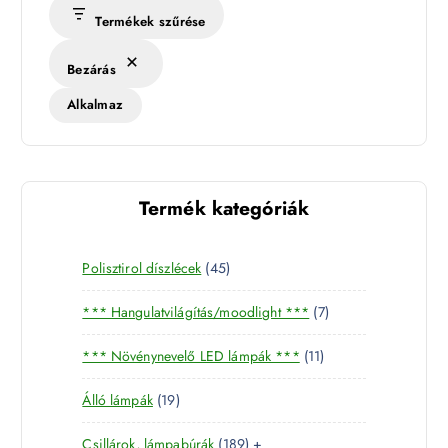
Termékek szűrése
Bezárás
Alkalmaz
Termék kategóriák
4
Polisztirol díszlécek
45
5
7
*** Hangulatvilágítás/moodlight ***
7
t
t
e
1
*** Növénynevelő LED lámpák ***
11
e
r
1
r
m
1
Álló lámpák
19
t
m
é
9
e
é
k
1
Csillárok, lámpabúrák
189
+
t
r