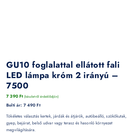
GU10 foglalattal ellátott fali
LED lámpa króm 2 irányú –
7500
7 390
Ft
(készletről érdeklődjön)
Bolti ár:
7 490 Ft
Tökéletes választás kertek, járdák és átjárók, autóbeálló, szökőkutak,
gyep, bejárat, belső udvar vagy terasz és hasonló környezet
megvilágítására.