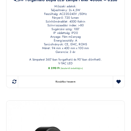
Műszaki adatok:
Teljesítmény: 2x 4,5W
Feszültség: AC220-240V /50Hz
Fényerő: 720 lumen
Színhőmérséklet: 4000 Kelvin
Színvisszaadási index: >80
Sugárzási szög: 100°
IP védettség: IP20
Anyaga: Fém műanyag
Energiaosztály: A
Tanúsítványok: CE, EMC, ROHS
Méret: 94 mm x 400 mm x 100 mm
Garancia: 3 év
A lámpatest 360°-ban forgatható és 90°-ban dönthető.
V-TAC LED
8 290
Ft
(készletről érdeklődjön)
Kosárba teszem