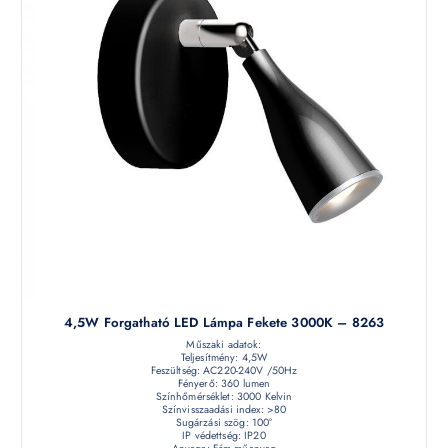
4,5W Forgatható LED Lámpa Fekete 3000K – 8263
Műszaki adatok:
Teljesítmény: 4,5W
Feszültség: AC220-240V /50Hz
Fényerő: 360 lumen
Színhőmérséklet: 3000 Kelvin
Színvisszaadási index: >80
Sugárzási szög: 100°
IP védettség: IP20