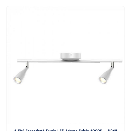
4,5W Forgatható Dupla LED Lámpa Fehér 4000K – 8268