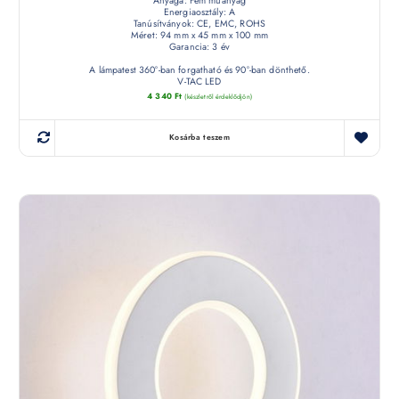
Anyaga: Fém műanyag
Energiaosztály: A
Tanúsítványok: CE, EMC, ROHS
Méret: 94 mm x 45 mm x 100 mm
Garancia: 3 év
A lámpatest 360°-ban forgatható és 90°-ban dönthető.
V-TAC LED
4 340
Ft
(készletről érdeklődjön)
Kosárba teszem