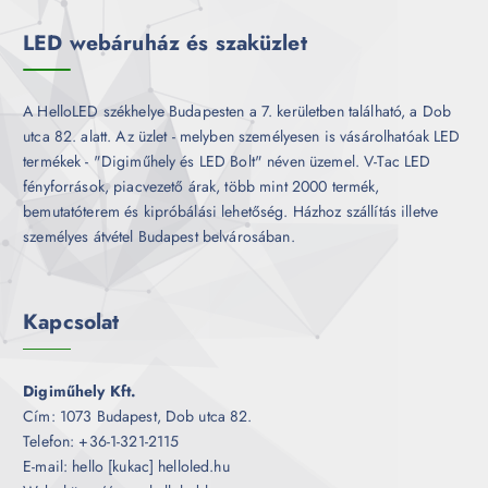
k
LED webáruház és szaküzlet
A HelloLED székhelye Budapesten a 7. kerületben található, a Dob
utca 82. alatt. Az üzlet - melyben személyesen is vásárolhatóak LED
termékek - "Digiműhely és LED Bolt" néven üzemel. V-Tac LED
fényforrások, piacvezető árak, több mint 2000 termék,
bemutatóterem és kipróbálási lehetőség. Házhoz szállítás illetve
személyes átvétel Budapest belvárosában.
Kapcsolat
Digiműhely Kft.
Cím: 1073 Budapest, Dob utca 82.
Telefon: +36-1-321-2115
E-mail: hello [kukac] helloled.hu