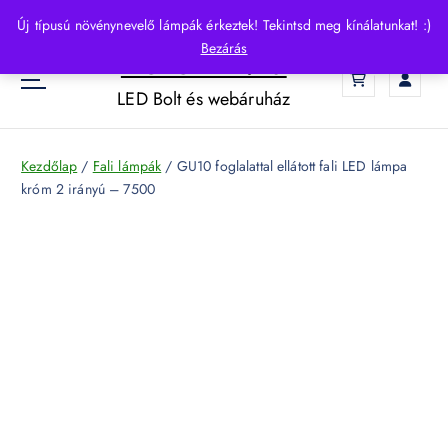
S
Új típusú növénynevelő lámpák érkeztek! Tekintsd meg kínálatunkat! :)
k
Bezárás
HelloLED.hu
i
0
p
LED Bolt és webáruház
t
o
c
Kezdőlap
/
Fali lámpák
/ GU10 foglalattal ellátott fali LED lámpa
o
króm 2 irányú – 7500
n
t
e
n
t