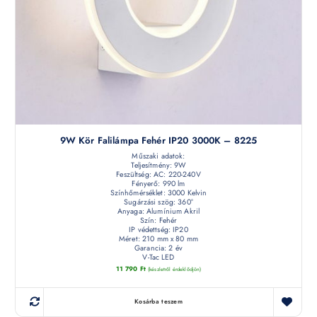
9W Kör Falilámpa Fehér IP20 3000K – 8225
Műszaki adatok:
Teljesítmény: 9W
Feszültség: AC: 220-240V
Fényerő: 990 lm
Színhőmérséklet: 3000 Kelvin
Sugárzási szög: 360°
Anyaga: Alumínium Akril
Szín: Fehér
IP védettség: IP20
Méret: 210 mm x 80 mm
Garancia: 2 év
V-Tac LED
11 790
Ft
(készletről érdeklődjön)
Kosárba teszem