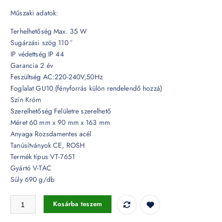
Műszaki adatok:
Terhelhetőség Max. 35 W
Sugárzási szög 110 °
IP védettség IP 44
Garancia 2 év
Feszültség AC:220-240V,50Hz
Foglalat GU10 (fényforrás külön rendelendő hozzá)
Szín Króm
Szerelhetőség Felületre szerelhető
Méret 60 mm x 90 mm x 163 mm
Anyaga Rozsdamentes acél
Tanúsítványok CE, ROSH
Termék típus VT-7651
Gyártó V-TAC
Súly 690 g/db
GU10 foglalattal ellátott fali LED lámpa króm 2 irányú - 7500 mennyisé
Kosárba teszem