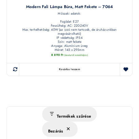
Modern Fali Lámpa Búra, Matt Fekete – 7064
Műszaki adatok:
Foglalat: E27
Feszültség: AC: 220-240V
Max. terhelhetőség: 40W (az izzó nem tartozék, de áruházunkban
megvásárolható)
IP védettség: IP54
Szín: matt fekete
Anyaga: Alumínium üveg
Méret: 145 x 295mm
8 890
Ft
(készletről érdeklődjön)
Kosárba teszem
Termékek szűrése
Bezárás