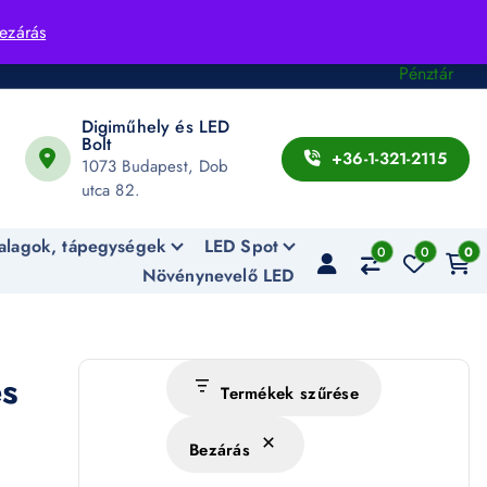
Fiók
ezárás
Kosár
Pénztár
Digiműhely és LED
Bolt
+36-1-321-2115
1073 Budapest, Dob
utca 82.
alagok, tápegységek
LED Spot
0
0
0
Növénynevelő LED
es
Termékek szűrése
Bezárás