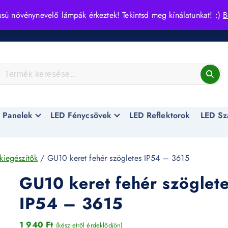
usú növénynevelő lámpák érkeztek! Tekintsd meg kínálatunkat! :)
B
 Panelek
LED Fénycsövek
LED Reflektorok
LED Sz
kiegészítők
/ GU10 keret fehér szögletes IP54 – 3615
GU10 keret fehér szöglet
IP54 – 3615
1 940
Ft
(készletről érdeklődjön)