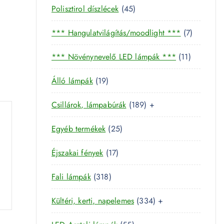
4
Polisztirol díszlécek
45
5
7
*** Hangulatvilágítás/moodlight ***
7
t
t
e
1
*** Növénynevelő LED lámpák ***
11
e
r
1
r
m
1
Álló lámpák
19
t
m
é
9
e
é
k
1
Csillárok, lámpabúrák
189
+
t
r
k
8
e
m
2
Egyéb termékek
25
9
r
é
5
t
m
k
1
Éjszakai fények
17
t
e
é
7
e
r
k
3
Fali lámpák
318
t
r
m
1
e
m
é
3
Kültéri, kerti, napelemes
334
+
8
r
é
k
3
t
m
k