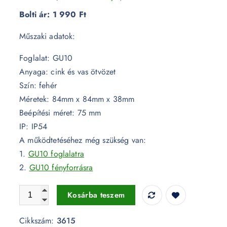
Bolti ár:
1 990 Ft
Műszaki adatok:
Foglalat: GU10
Anyaga: cink és vas ötvözet
Szín: fehér
Méretek: 84mm x 84mm x 38mm
Beépítési méret: 75 mm
IP: IP54
A működtetéséhez még szükség van:
1.
GU10 foglalatra
2.
GU10 fényforrásra
GU10 keret fehér szögletes IP54 - 3615 mennyiség
Kosárba teszem
Cikkszám:
3615