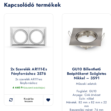
Kapcsolódó termékek
2x Szerelék AR111-Es
GU10 Billenthető
Fényforráshoz 3576
Beépítőkeret Szögletes
Nikkel – 3591
2x szerelék AR111-es
fényforráshoz
Műszaki adatok:
4 440
Ft
(készletről érdeklődjön)
Foglalat: GU10
Anyaga: Cink ötvözet
Szín: nikkel
Kosárba
teszem
Méretek: 82 mm x 82 mm x 22
mm
Beszerelési méret: 74 mm