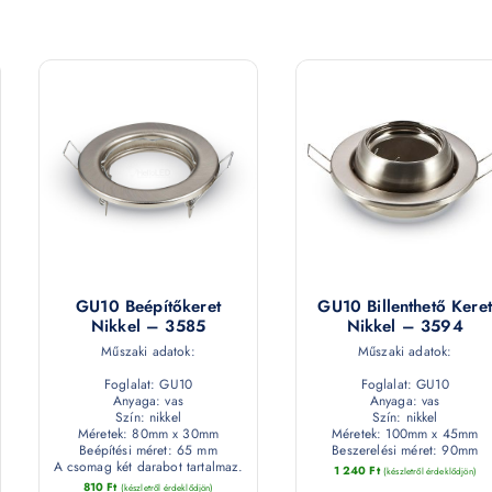
GU10 Beépítőkeret
GU10 Billenthető Keret
Nikkel – 3585
Nikkel – 3594
Műszaki adatok:
Műszaki adatok:
Foglalat: GU10
Foglalat: GU10
Anyaga: vas
Anyaga: vas
Szín: nikkel
Szín: nikkel
Méretek: 80mm x 30mm
Méretek: 100mm x 45mm
Beépítési méret: 65 mm
Beszerelési méret: 90mm
A csomag két darabot tartalmaz.
1 240
Ft
(készletről érdeklődjön)
810
Ft
(készletről érdeklődjön)