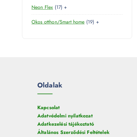
0
r
é
1
Neon Flex
17
+
t
m
k
7
e
é
1
Okos otthon/Smart home
19
+
t
r
k
9
e
m
t
r
é
e
m
k
r
é
m
k
é
k
Oldalak
Kapcsolat
Adatvédelmi nyilatkozat
Adatkezelési tájékoztató
Általános Szerződési Feltételek