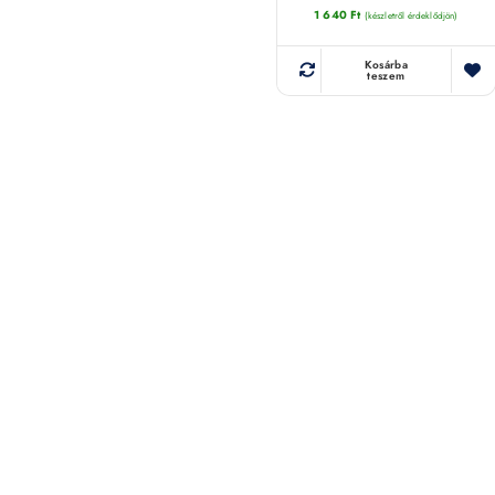
1 640
Ft
(készletről érdeklődjön)
Kosárba
teszem