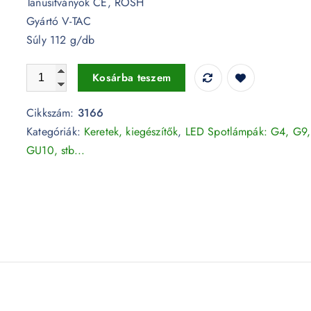
Tanúsítványok CE, ROSH
Gyártó V-TAC
Súly 112 g/db
GU10 négyszög beépítőkeret fehér/arany - 3166 mennyiség
Kosárba teszem
Cikkszám:
3166
Kategóriák:
Keretek, kiegészítők
,
LED Spotlámpák: G4, G9,
GU10, stb...