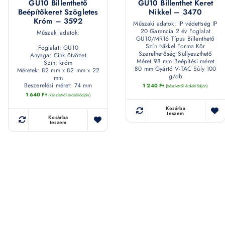
GU10 Billenthető
GU10 Billenthet Keret
Beépítőkeret Szögletes
Nikkel – 3470
Króm – 3592
Műszaki adatok: IP védettség IP
20 Garancia 2 év Foglalat
Műszaki adatok:
GU10/MR16 Típus Billenthető
Szín Nikkel Forma Kör
Foglalat: GU10
Szerelhetőség Süllyeszthető
Anyaga: Cink ötvözet
Méret 98 mm Beépítési méret
Szín: króm
80 mm Gyártó V-TAC Súly 100
Méretek: 82 mm x 82 mm x 22
g/db
mm
Beszerelési méret: 74 mm
1 240
Ft
(készletről érdeklődjön)
1 640
Ft
(készletről érdeklődjön)
Kosárba
teszem
Kosárba
teszem