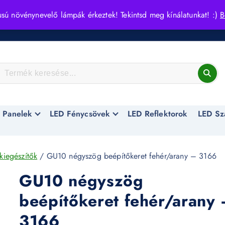
usú növénynevelő lámpák érkeztek! Tekintsd meg kínálatunkat! :)
B
 Panelek
LED Fénycsövek
LED Reflektorok
LED Sz
kiegészítők
/ GU10 négyszög beépítőkeret fehér/arany – 3166
GU10 négyszög
beépítőkeret fehér/arany
3166