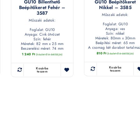
GU10 Billenthető
GU10 Beépítőkeret
Beépítőkeret Fehér –
Nikkel – 3585
3587
Műszaki adatok:
Műszaki adatok:
Foglalat: GU10
Anyaga: vas
Foglalat: GU10
Szín: nikkel
Anyaga: Cink ötvözet
Méretek: 80mm x 30mm
Szín: fehér
Beépítési méret: 65 mm
Méretek: 82 mm x 25 mm
A csomag két darabot tartalma
Beszerelési méret: 74 mm
810
Ft
(készletről érdeklődjön)
1 240
Ft
(készletről érdeklődjön)
Kosárba
Kosárba
teszem
teszem