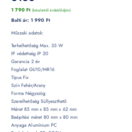
1 790
Ft
(készletről érdeklődjön)
Bolti ár:
1 990 Ft
Műszaki adatok:
Terhelhetőség Max. 35 W
IP védettség IP 20
Garancia 2 év
Foglalat GU10/MR16
Típus Fix
Szín Fehér/Arany
Forma Négyszög
Szerelhetőség Süllyeszthető
Méret 85 mm x 85 mm x 62 mm
Beépítési méret 80 mm x 80 mm
Anyaga Alumínium PC