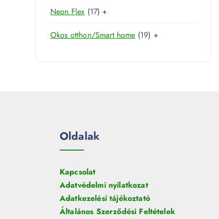
0
r
é
1
Neon Flex
17
+
t
m
k
7
e
é
1
Okos otthon/Smart home
19
+
t
r
k
9
e
m
t
r
é
e
m
k
r
é
m
k
é
k
Oldalak
Kapcsolat
Adatvédelmi nyilatkozat
Adatkezelési tájékoztató
Általános Szerződési Feltételek