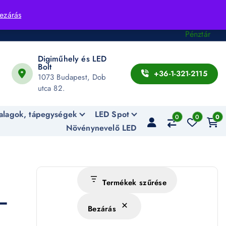
Fiók
ezárás
Kosár
Pénztár
Digiműhely és LED
Bolt
+36-1-321-2115
1073 Budapest, Dob
utca 82.
alagok, tápegységek
LED Spot
0
0
0
Növénynevelő LED
Termékek szűrése
 –
Bezárás