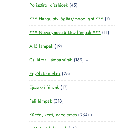
4
Polisztirol díszlécek
45
5
7
*** Hangulatvilágítás/moodlight ***
7
t
t
e
1
*** Növénynevelő LED lámpák ***
11
e
r
1
r
m
1
Álló lámpák
19
t
m
é
9
e
é
k
1
Csillárok, lámpabúrák
189
+
t
r
k
8
e
m
2
Egyéb termékek
25
9
r
é
5
t
m
k
1
Éjszakai fények
17
t
e
é
7
e
r
k
3
Fali lámpák
318
t
r
m
1
e
m
é
3
Kültéri, kerti, napelemes
334
+
8
r
é
k
3
t
m
k