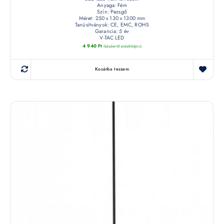
Anyaga: Fém
Szín: Pezsgő
Méret: 250 x 130 x 1300 mm
Tanúsítványok: CE, EMC, ROHS
Garancia: 5 év
V-TAC LED
4 940
Ft
(készletről érdeklődjön)
Kosárba teszem