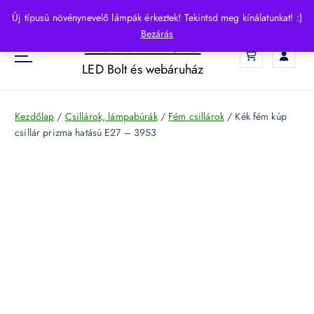
S
Új típusú növénynevelő lámpák érkeztek! Tekintsd meg kínálatunkat! :)
k
Bezárás
HelloLED.hu
i
0
p
LED Bolt és webáruház
t
o
c
Kezdőlap
/
Csillárok, lámpabúrák
/
Fém csillárok
/ Kék fém kúp
o
csillár prizma hatású E27 – 3953
n
t
e
n
t