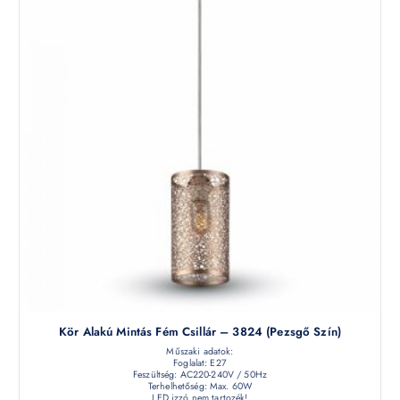
Kör Alakú Mintás Fém Csillár – 3824 (pezsgő Szín)
Műszaki adatok:
Foglalat: E27
Feszültség: AC220-240V / 50Hz
Terhelhetőség: Max. 60W
LED izzó nem tartozék!