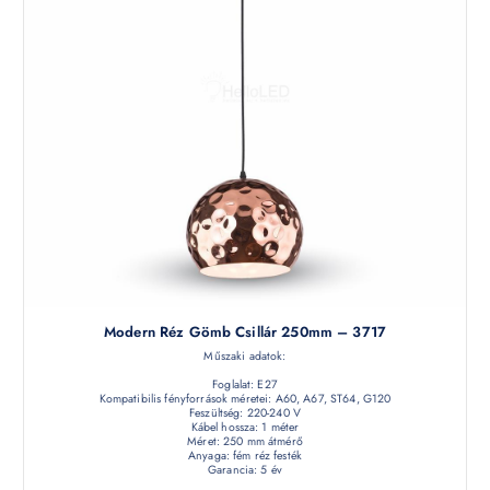
Modern Réz Gömb Csillár 250mm – 3717
Műszaki adatok:
Foglalat: E27
Kompatibilis fényforrások méretei: A60, A67, ST64, G120
Feszültség: 220-240 V
Kábel hossza: 1 méter
Méret: 250 mm átmérő
Anyaga: fém réz festék
Garancia: 5 év