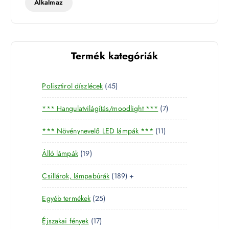
Alkalmaz
Termék kategóriák
4
Polisztirol díszlécek
45
5
7
*** Hangulatvilágítás/moodlight ***
7
t
t
e
1
*** Növénynevelő LED lámpák ***
11
e
r
1
r
m
1
Álló lámpák
19
t
m
é
9
e
é
k
1
Csillárok, lámpabúrák
189
+
t
r
k
8
e
m
2
Egyéb termékek
25
9
r
é
5
t
m
k
1
Éjszakai fények
17
t
e
é