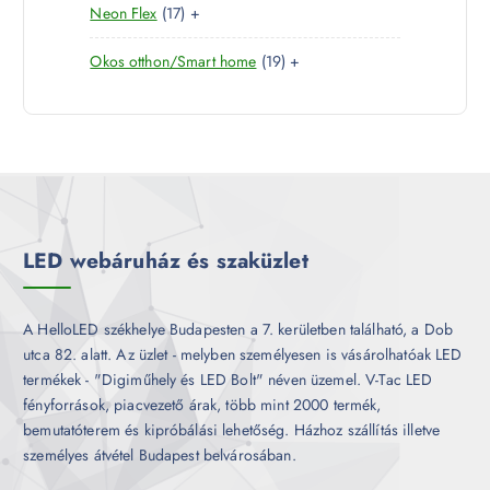
1
Neon Flex
17
+
t
r
é
7
e
m
k
1
Okos otthon/Smart home
19
+
t
r
é
9
e
m
k
t
r
é
e
m
k
r
é
m
k
é
k
LED webáruház és szaküzlet
A HelloLED székhelye Budapesten a 7. kerületben található, a Dob
utca 82. alatt. Az üzlet - melyben személyesen is vásárolhatóak LED
termékek - "Digiműhely és LED Bolt" néven üzemel. V-Tac LED
fényforrások, piacvezető árak, több mint 2000 termék,
bemutatóterem és kipróbálási lehetőség. Házhoz szállítás illetve
személyes átvétel Budapest belvárosában.