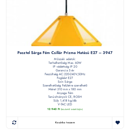
Pasztel Sárga Fém Csillár Prizma Hatású E27 – 3947
Műszaki adatok:
Terhelhetőség Max. 60W
IP védettség IP 20
Garancia 5 év
Feszültség AC:220-240V,50Hz
Foglalat E27
Szín Sárga
Szerelhetőség Felületre szerelhető
Méret 310 mm x 180 mm
Anyaga Fém
Tanúsítványok CE, ROSH
Súly 1,418 kg/db
V-TAC LED
12 940
Ft
(készletről érdeklődjön)
Kosárba teszem