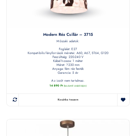
Modern Réz Csillár – 3715
Műszaki adatok:
Foglalat: E27
Kompatibilis fényforrások méretei: A60, A67, ST64, G120
Feszültség: 220-240 V
Kábel hossza: 1 méter
Méret: ?230 mm
Anyaga: fém réz festék
Garancia: 5 év
Az izzót nem tartalmaz.
14 890
Ft
(készletről érdeklődjön)
Kosárba teszem