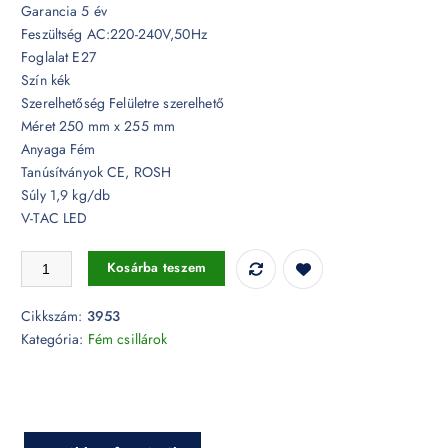
Garancia 5 év
Feszültség AC:220-240V,50Hz
Foglalat E27
Szín kék
Szerelhetőség Felületre szerelhető
Méret 250 mm x 255 mm
Anyaga Fém
Tanúsítványok CE, ROSH
Súly 1,9 kg/db
V-TAC LED
Kék fém kúp csillár prizma hatású E27 - 3953 mennyiség
Kosárba teszem
Cikkszám:
3953
Kategória:
Fém csillárok