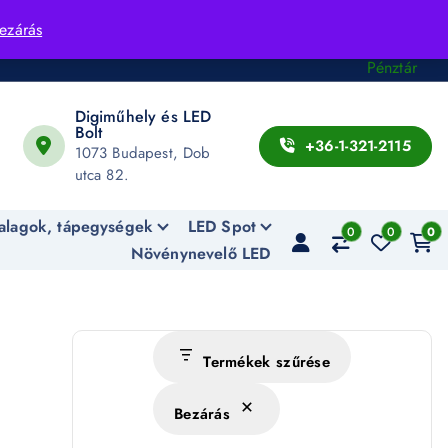
Fiók
ezárás
Kosár
Pénztár
Digiműhely és LED
Bolt
+36-1-321-2115
1073 Budapest, Dob
utca 82.
alagok, tápegységek
LED Spot
0
0
0
Növénynevelő LED
Termékek szűrése
Bezárás