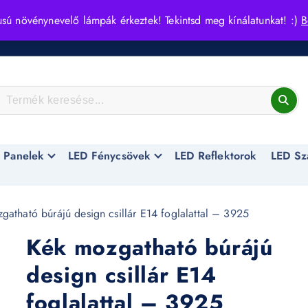
usú növénynevelő lámpák érkeztek! Tekintsd meg kínálatunkat! :)
B
 Panelek
LED Fénycsövek
LED Reflektorok
LED Sz
atható búrájú design csillár E14 foglalattal – 3925
Kék mozgatható búrájú
design csillár E14
foglalattal – 3925