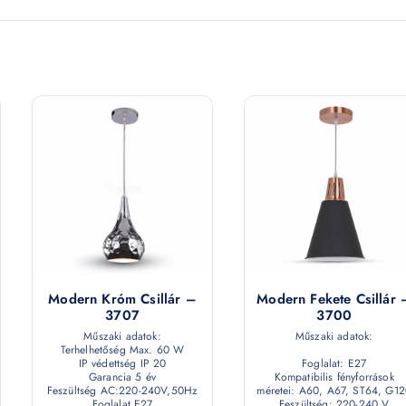
Modern Króm Csillár –
Modern Fekete Csillár 
3707
3700
Műszaki adatok:
Műszaki adatok:
Terhelhetőség Max. 60 W
IP védettség IP 20
Foglalat: E27
Garancia 5 év
Kompatibilis fényforrások
Feszültség AC:220-240V,50Hz
méretei: A60, A67, ST64, G1
Foglalat E27
Feszültség: 220-240 V