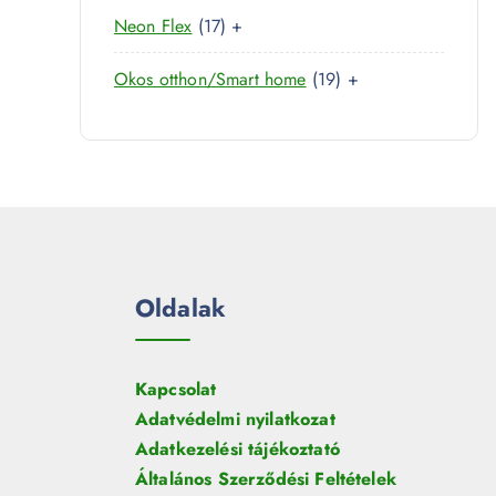
0
r
é
1
Neon Flex
17
+
t
m
k
7
e
é
1
Okos otthon/Smart home
19
+
t
r
k
9
e
m
t
r
é
e
m
k
r
é
m
k
é
k
Oldalak
Kapcsolat
Adatvédelmi nyilatkozat
Adatkezelési tájékoztató
Általános Szerződési Feltételek