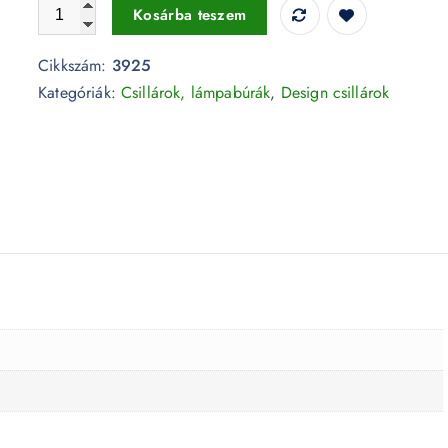
Kék mozgatható búrájú design csillár E14 foglalattal - 392
Kosárba teszem
Cikkszám:
3925
Kategóriák:
Csillárok, lámpabúrák
,
Design csillárok