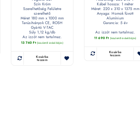
Szín Króm
Kábel hossza: 1 méter
Szerelhetőség Felületre
Méret: 220 x 310 x 1375 mm
szerelhető
Anyaga: Homok fúvott
Méret 180 mm x 1000 mm
Alumínium
Tanúsítványok CE, ROSH
Garancia: 5 év
Gyártó V-TAC
Súly 1,12 kg/db
Az izzót nem tartalmaz.
Az izzót nem tartalmaz.
11 690
Ft
(készletről érdeklődjön)
13 740
Ft
(készletről érdeklődjön)
Kosárba
teszem
Kosárba
teszem