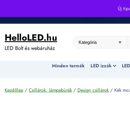
S
Új típ
k
Kedvező árak egész évben!
i
p
HelloLED.hu
t
o
LED Bolt és webáruház
c
o
Minden termék
LED izzók
LED
n
t
e
n
Kezdőlap
/
Csillárok, lámpabúrák
/
Design csillárok
/ Kék mozg
t