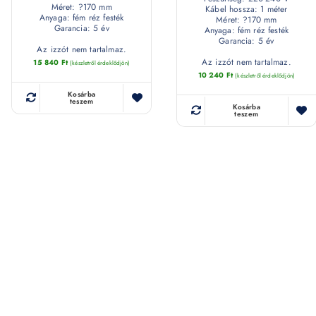
Méret: ?170 mm
Kábel hossza: 1 méter
Anyaga: fém réz festék
Méret: ?170 mm
Garancia: 5 év
Anyaga: fém réz festék
Garancia: 5 év
Az izzót nem tartalmaz.
Az izzót nem tartalmaz.
15 840
Ft
(készletről érdeklődjön)
10 240
Ft
(készletről érdeklődjön)
Kosárba
teszem
Kosárba
teszem