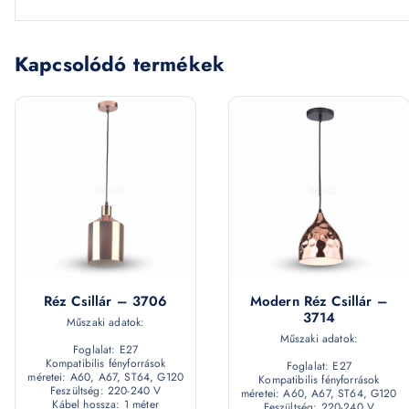
Kapcsolódó termékek
Réz Csillár – 3706
Modern Réz Csillár –
3714
Műszaki adatok:
Műszaki adatok:
Foglalat: E27
Kompatibilis fényforrások
Foglalat: E27
méretei: A60, A67, ST64, G120
Kompatibilis fényforrások
Feszültség: 220-240 V
méretei: A60, A67, ST64, G120
Kábel hossza: 1 méter
Feszültség: 220-240 V