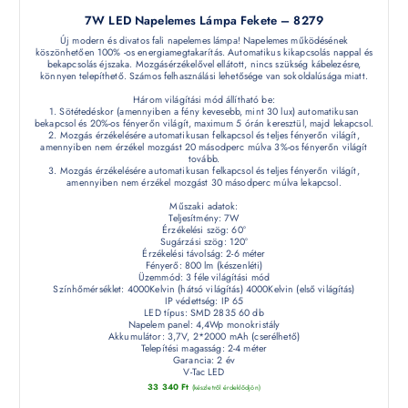
7W LED Napelemes Lámpa Fekete – 8279
Új modern és divatos fali napelemes lámpa! Napelemes működésének
köszönhetően 100% -os energiamegtakarítás. Automatikus kikapcsolás nappal és
bekapcsolás éjszaka. Mozgásérzékelővel ellátott, nincs szükség kábelezésre,
könnyen telepíthető. Számos felhasználási lehetősége van sokoldalúsága miatt.
Három világítási mód állítható be:
1. Sötétedéskor (amennyiben a fény kevesebb, mint 30 lux) automatikusan
bekapcsol és 20%-os fényerőn világít, maximum 5 órán keresztül, majd lekapcsol.
2. Mozgás érzékelésére automatikusan felkapcsol és teljes fényerőn világít,
amennyiben nem érzékel mozgást 20 másodperc múlva 3%-os fényerőn világít
tovább.
3. Mozgás érzékelésére automatikusan felkapcsol és teljes fényerőn világít,
amennyiben nem érzékel mozgást 30 másodperc múlva lekapcsol.
Műszaki adatok:
Teljesítmény: 7W
Érzékelési szög: 60°
Sugárzási szög: 120°
Érzékelési távolság: 2-6 méter
Fényerő: 800 lm (készenléti)
Üzemmód: 3 féle világítási mód
Színhőmérséklet: 4000Kelvin (hátsó világítás) 4000Kelvin (első világítás)
IP védettség: IP 65
LED típus: SMD 2835 60 db
Napelem panel: 4,4Wp monokristály
Akkumulátor: 3,7V, 2*2000 mAh (cserélhető)
Telepítési magasság: 2-4 méter
Garancia: 2 év
V-Tac LED
33 340
Ft
(készletről érdeklődjön)