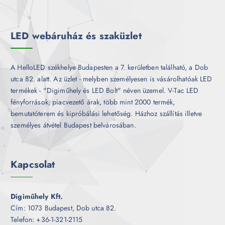
m
k
é
k
LED webáruház és szaküzlet
A HelloLED székhelye Budapesten a 7. kerületben található, a Dob
utca 82. alatt. Az üzlet - melyben személyesen is vásárolhatóak LED
termékek - "Digiműhely és LED Bolt" néven üzemel. V-Tac LED
fényforrások, piacvezető árak, több mint 2000 termék,
bemutatóterem és kipróbálási lehetőség. Házhoz szállítás illetve
személyes átvétel Budapest belvárosában.
Kapcsolat
Digiműhely Kft.
Cím: 1073 Budapest, Dob utca 82.
Telefon: +36-1-321-2115