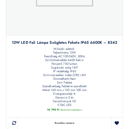
12W LED Fali Lámpa Szögletes Fekete IP65 6400K – 8342
Műszaki adatok:
Teljesítmény 12W
Feszültség AC:100-240V, 50Hz
Színhőmérséklet 6400 Kelvin
Fényerő 750 lumen
Sugárzási szög 140°
IP védettség IP65
Színvisszaadási index (CRI) >80
Dimmelhető Nem
Szín Fekete
Szerelhetőség Felületre szerelhető
Méret 160 mm x 130 mm 108 mm
Energiaosztály A
Garancia 2 év
Tanúsítványok CE
V-TAC LED
10 790
Ft
(készletről érdeklődjön)
Kosárba teszem