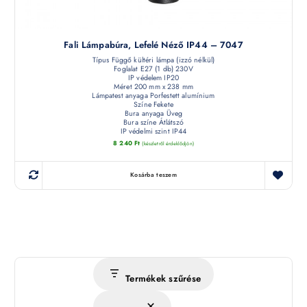
Fali Lámpabúra, Lefelé Néző IP44 – 7047
Típus Függő kültéri lámpa (izzó nélkül)
Foglalat E27 (1 db) 230V
IP védelem IP20
Méret 200 mm x 238 mm
Lámpatest anyaga Porfestett alumínium
Színe Fekete
Bura anyaga Üveg
Bura színe Átlátszó
IP védelmi szint IP44
8 240
Ft
(készletről érdeklődjön)
Kosárba teszem
Termékek szűrése