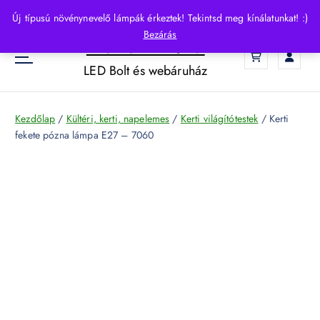
S
Új típusú növénynevelő lámpák érkeztek! Tekintsd meg kínálatunkat! :)
k
Bezárás
HelloLED.hu
i
0
p
LED Bolt és webáruház
t
o
c
Kezdőlap
/
Kültéri, kerti, napelemes
/
Kerti világítótestek
/ Kerti
o
fekete pózna lámpa E27 – 7060
n
t
e
n
t