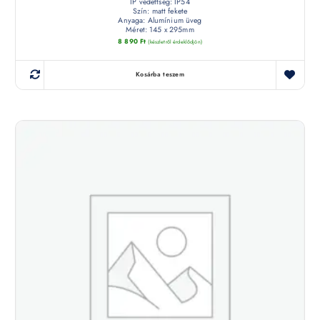
IP védettség: IP54
Szín: matt fekete
Anyaga: Alumínium üveg
Méret: 145 x 295mm
8 890
Ft
(készletről érdeklődjön)
Kosárba teszem