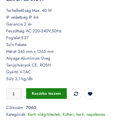
Terhelhetőség Max. 40 W
IP védettség IP 44
Garancia 2 év
Feszültség AC:220-240V,50Hz
Foglalat E27
Szín Fekete
Méret 345 mm x 1365 mm
Anyaga Alumínium Üveg
Tanúsítványok CE, ROSH
Gyártó V-TAC
Súly 3,1 kg/db
Kerti fekete pózna lámpa E27 - 7060 mennyiség
Kosárba teszem
Cikkszám:
7060
Kategóriák:
Kerti világítótestek
,
Kültéri, kerti, napelemes