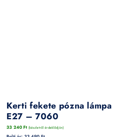
Kerti fekete pózna lámpa
E27 – 7060
33 240
Ft
(készletről érdeklődjön)
Bolti ár:
33 490 Ft