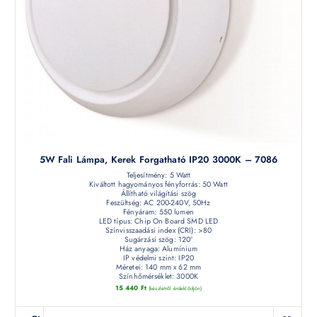
5W Fali Lámpa, Kerek Forgatható IP20 3000K – 7086
Teljesítmény: 5 Watt
Kiváltott hagyományos fényforrás: 50 Watt
Állítható világítási szög
Feszültség: AC 200-240V, 50Hz
Fényáram: 550 lumen
LED típus: Chip On Board SMD LED
Színvisszaadási index (CRI): >80
Sugárzási szög: 120°
Ház anyaga: Alumínium
IP védelmi szint: IP20
Méretei: 140 mm x 62 mm
Színhőmérséklet: 3000K
15 440
Ft
(készletről érdeklődjön)