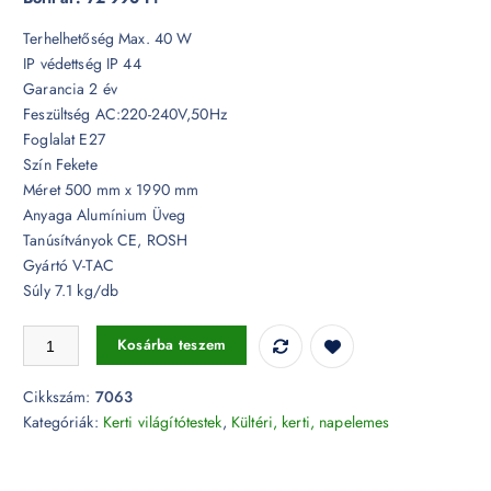
Terhelhetőség Max. 40 W
IP védettség IP 44
Garancia 2 év
Feszültség AC:220-240V,50Hz
Foglalat E27
Szín Fekete
Méret 500 mm x 1990 mm
Anyaga Alumínium Üveg
Tanúsítványok CE, ROSH
Gyártó V-TAC
Súly 7.1 kg/db
Kerti fekete pózna, tripla lámpa 3xE27 - 7063 mennyiség
Kosárba teszem
Cikkszám:
7063
Kategóriák:
Kerti világítótestek
,
Kültéri, kerti, napelemes