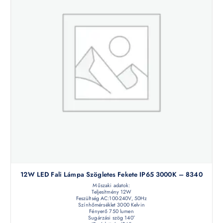
12W LED Fali Lámpa Szögletes Fekete IP65 3000K – 8340
Műszaki adatok:
Teljesítmény 12W
Feszültség AC:100-240V, 50Hz
Színhőmérséklet 3000 Kelvin
Fényerő 750 lumen
Sugárzási szög 140°