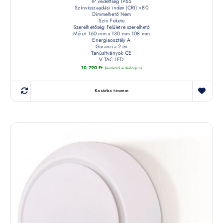
IP védettség IP65
Színvisszaadási index (CRI) >80
Dimmelhető Nem
Szín Fekete
Szerelhetőség Felületre szerelhető
Méret 160 mm x 130 mm 108 mm
Energiaosztály A
Garancia 2 év
Tanúsítványok CE
V-TAC LED
10 790
Ft
(készletről érdeklődjön)
Kosárba teszem