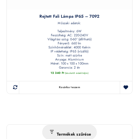
Rejtett Fali Lámpa IP65 – 7092
Műszaki adatok:
Teljesítmény: 6W
Feszültség: AC: 220-240V
Világítási szög: 0-60° (állítható)
Fényerő: 660 lm
Színhőmérséklet: 4000 Kelvin
IP védettség: IP65 (vízálló)
Szín: matt szürke
Anyaga: Alumínium
Méret: 100 x 100 x 100mm
Garancia: 2 év
12 340
Ft
(készletről érdeklődjön)
Kosárba teszem
Termékek szűrése