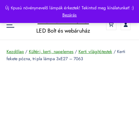
S
Új típusú növénynevelő lámpák érkeztek! Tekintsd meg kínálatunkat! :)
k
Bezárás
HelloLED.hu
i
0
p
LED Bolt és webáruház
t
o
c
Kezdőlap
/
Kültéri, kerti, napelemes
/
Kerti világítótestek
/ Kerti
o
fekete pózna, tripla lámpa 3xE27 – 7063
n
t
e
n
t