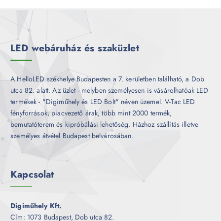
r
é
m
k
é
k
LED webáruház és szaküzlet
A HelloLED székhelye Budapesten a 7. kerületben található, a Dob
utca 82. alatt. Az üzlet - melyben személyesen is vásárolhatóak LED
termékek - "Digiműhely és LED Bolt" néven üzemel. V-Tac LED
fényforrások, piacvezető árak, több mint 2000 termék,
bemutatóterem és kipróbálási lehetőség. Házhoz szállítás illetve
személyes átvétel Budapest belvárosában.
Kapcsolat
Digiműhely Kft.
Cím: 1073 Budapest, Dob utca 82.