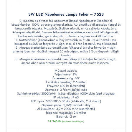
3W LED Napelemes Lámpa Fehér – 7523
Új modern és divatos fali napelemes lámpa! Napelemes működésének
köszönhetően 100% -os energiamegtakarítás. Automatikus kikapcsolás nappal és
bekapcsolás éjszaka. Mozgásérzékelővel ellátott, nincs szükség kábelezésre,
könnyen telepíthető. Számos felhasználási lehetősége van sokoldalúsága miatt:
kertbe, előszobába, garázsba, stb ... Három világítási mód állítható be:
1. Sötétedéskor (amennyiben a fény kevesebb, mint 30 lux) automatikusan
bekapcsol és 20%-os fényerőn világít, max. 5 órán keresztül, majd lekapcsol.
2. Mozgás érzékelésére automatikusan felkapcsol és teljes fényerőn világít,
amennyiben nem érzékel mozgást 20 másodperc múlva 3%-os fényerőn világít
tovább.
3. Mozgás érzékelésére automatikusan felkapcsol és teljes fényerőn világít,
amennyiben nem érzékel mozgást 30 másodperc múlva lekapcsol.
Műszaki adatok:
Teljesítmény: 3W
Érzékelési szög: 60°
Érzékelési távolság: 2-6 méter
Fényerő: 400 lm (készenléti)
Üzemmód: 3 féle világítási mód
Színhőmérséklet: 3000Kelvin (hátsó világítás) 4000Kelvin (első világítás)
IP védettség: IP 65
LED típus: SMD 2835 30 db (28db elől, 2 db hátul)
Napelem panel: 2,3Wp monokristály
Akkumulátor: 3,7V 2000 mAh (cserélhető)
Telepítési magasság: 2-4 méter
Garancia: 2 év
18 740
Ft
(készletről érdeklődjön)