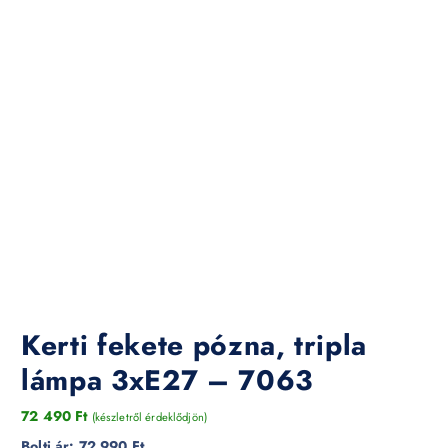
Kerti fekete pózna, tripla
lámpa 3xE27 – 7063
72 490
Ft
(készletről érdeklődjön)
Bolti ár:
72 990 Ft