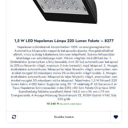
1,5 W LED Napelemes Lámpa 220 Lumen Fekete – 8277
Napelemes működésének köszönhetően 100% -os energiamegtakarítás.
Automatikus kikapcsolás nappal és bekapcsolás éjszaka. Mozgásérzékelővel
ellátott, nincs szükség kábelezésre, könnyen telepíthető. Számos felhasználási
lehetősége van sokoldalúsága miatt. Három világítási mód állítható be: 1.
Sötétedéskor (amennyiben a fény kevesebb, mint 30 lux) automatikusan bekapcsol
és 20%-os fényerőn világít, maximum 5 órán keresztül, majd lekapcsol. 2. Mozgás
érzékelésére automatikusan felkapcsol és teljes fényerőn világít, amennyiben nem
érzékel mozgást 20 másodperc múlva 3%-os fényerőn világít tovább. 3. Mozgás
érzékelésére automatikusan felkapcsol és teljes fényerőn világít, amennyiben nem
érzékel mozgást 30 másodperc múlva lekapcsol. Teljesítmény 1,5 W Fényerő 220
lumen Kelvin 4 000 Kelvin Sugárzási szög 90 ° IP védettség IP 65 Garancia 2 év
Típus Napelemes Színvisszaadási index (CRI) >80 Szín Fekete Chip típus SMD
Szerelhetőség Felületre szerelhető Méret 144.5 mm x 96 mm x 79 mm
Energiaosztály A Anyaga Műanyag Tanúsítványok CE, ROSH Gyártó V-TAC Súly
325 g/db
10 240
Ft
(készletről érdeklődjön)
Kosárba teszem