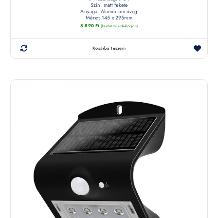
Szín: matt fekete
Anyaga: Alumínium üveg
Méret: 145 x 295mm
8 890
Ft
(készletről érdeklődjön)
Kosárba teszem