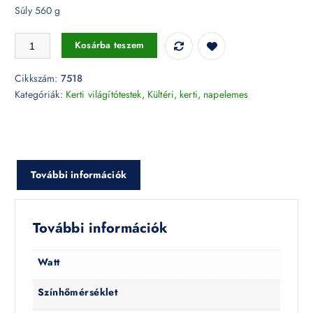
Súly 560 g
Kerti tüske fénytest GU10 230V - 7518 mennyiség
Kosárba teszem
Cikkszám:
7518
Kategóriák:
Kerti világítótestek
,
Kültéri, kerti, napelemes
További információk
További információk
Watt
Színhőmérséklet