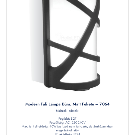
Modern Fali Lámpa Búra, Matt Fekete – 7064
Műszaki adatok:
Foglalat: E27
Feszültség: AC: 220-240V
Max. terhelhetőség: 40W (az izzó nem tartozék, de áruházunkban
megvásárolható)
IP védettség: IP54