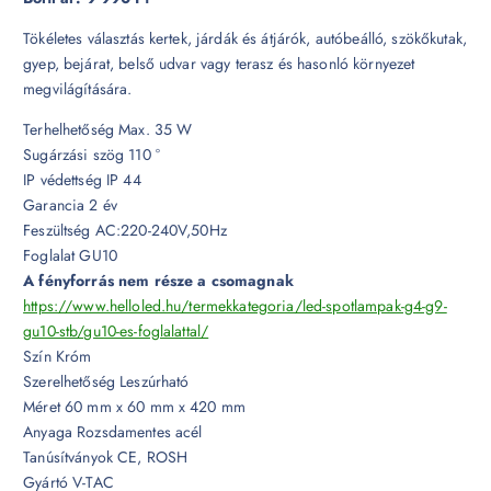
Tökéletes választás kertek, járdák és átjárók, autóbeálló, szökőkutak,
gyep, bejárat, belső udvar vagy terasz és hasonló környezet
megvilágítására.
Terhelhetőség Max. 35 W
Sugárzási szög 110 °
IP védettség IP 44
Garancia 2 év
Feszültség AC:220-240V,50Hz
Foglalat GU10
A fényforrás nem része a csomagnak
https://www.helloled.hu/termekkategoria/led-spotlampak-g4-g9-
gu10-stb/gu10-es-foglalattal/
Szín Króm
Szerelhetőség Leszúrható
Méret 60 mm x 60 mm x 420 mm
Anyaga Rozsdamentes acél
Tanúsítványok CE, ROSH
Gyártó V-TAC