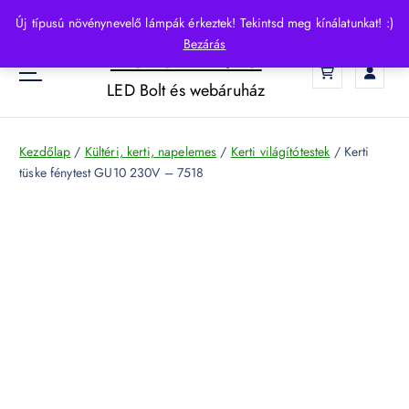
S
Új típusú növénynevelő lámpák érkeztek! Tekintsd meg kínálatunkat! :)
k
Bezárás
HelloLED.hu
i
0
p
LED Bolt és webáruház
t
o
c
Kezdőlap
/
Kültéri, kerti, napelemes
/
Kerti világítótestek
/ Kerti
o
tüske fénytest GU10 230V – 7518
n
t
e
n
t