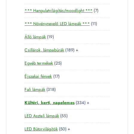
5
7
*** Hangulatvilágítás/moodlight ***
7
t
t
e
1
*** Növénynevelő LED lámpák ***
11
e
r
1
r
m
1
Álló lámpák
19
t
m
é
9
e
é
k
1
Csillárok, lámpabúrák
189
+
t
r
k
8
e
m
2
Egyéb termékek
25
9
r
é
5
t
m
k
1
Éjszakai fények
17
t
e
é
7
e
r
k
3
Fali lámpák
318
t
r
m
1
e
m
é
3
Kültéri, kerti, napelemes
334
+
8
r
é
k
3
t
m
k
5
LED Asztali lámpák
55
4
e
é
5
t
r
k
5
LED Bútorvilágítók
50
+
t
e
m