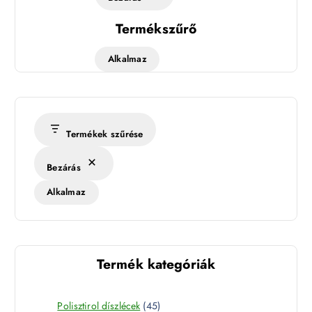
Termékszűrő
Alkalmaz
Termékek szűrése
Bezárás
Alkalmaz
Termék kategóriák
4
Polisztirol díszlécek
45