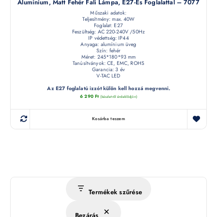
Alumínium, Matt Fehér Fali Lámpa, E27-Es Foglalattal – 7077
Műszaki adatok:
Teljesítmény: max. 40W
Foglalat: E27
Feszültség: AC 220-240V /50Hz
IP védettség: IP44
Anyaga: alumínium üveg
Szín: fehér
Méret: 245*180*93 mm
Tanúsítványok: CE, EMC, ROHS
Garancia: 3 év
V-TAC LED
Az E27 foglalatú izzót külön kell hozzá megvenni.
6 290
Ft
(készletről érdeklődjön)
Kosárba teszem
Termékek szűrése
Bezárás