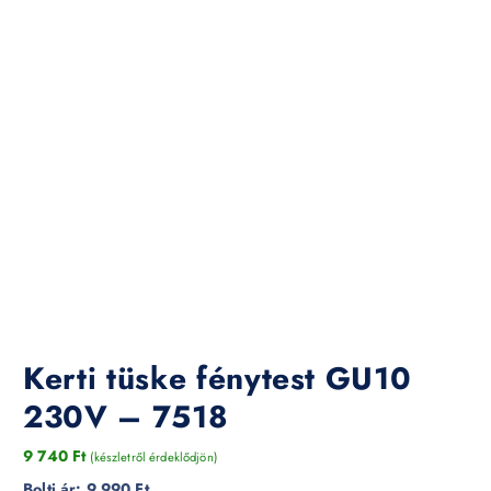
Kerti tüske fénytest GU10
230V – 7518
9 740
Ft
(készletről érdeklődjön)
Bolti ár:
9 990 Ft