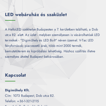
é
k
LED webáruház és szaküzlet
A HelloLED székhelye Budapesten a 7. kerületben található, a Dob
utca 82. alatt. Az üzlet - melyben személyesen is vásárolhatóak LED
termékek - "Digiműhely és LED Bolt" néven üzemel. V-Tac LED
fényforrások, piacvezető árak, több mint 2000 termék,
bemutatóterem és kipróbálási lehetőség. Házhoz szállítás illetve
személyes átvétel Budapest belvárosában.
Kapcsolat
Digiműhely Kft.
Cím: 1073 Budapest, Dob utca 82.
Telefon: +36-1-321-2115