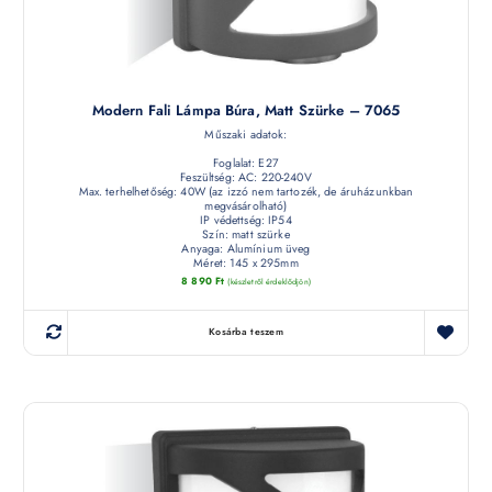
Modern Fali Lámpa Búra, Matt Szürke – 7065
Műszaki adatok:
Foglalat: E27
Feszültség: AC: 220-240V
Max. terhelhetőség: 40W (az izzó nem tartozék, de áruházunkban
megvásárolható)
IP védettség: IP54
Szín: matt szürke
Anyaga: Alumínium üveg
Méret: 145 x 295mm
8 890
Ft
(készletről érdeklődjön)
Kosárba teszem