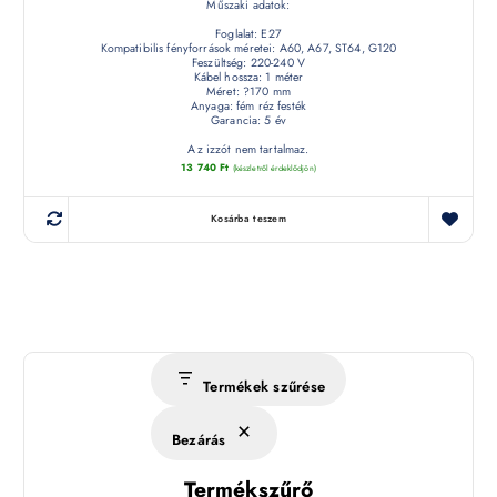
Műszaki adatok:
Foglalat: E27
Kompatibilis fényforrások méretei: A60, A67, ST64, G120
Feszültség: 220-240 V
Kábel hossza: 1 méter
Méret: ?170 mm
Anyaga: fém réz festék
Garancia: 5 év
Az izzót nem tartalmaz.
13 740
Ft
(készletről érdeklődjön)
Kosárba teszem
Termékek szűrése
Bezárás
Termékszűrő