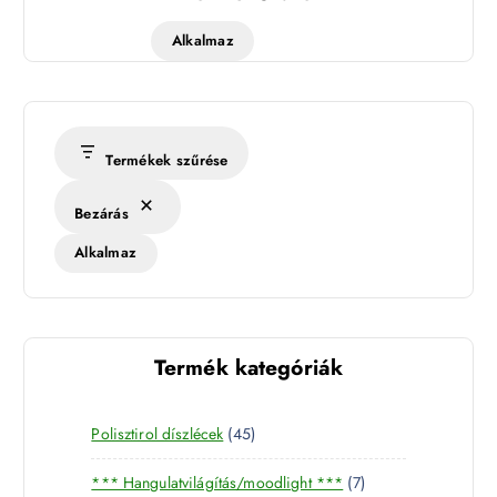
Alkalmaz
Termékek szűrése
Bezárás
Alkalmaz
Termék kategóriák
4
Polisztirol díszlécek
45
5
7
*** Hangulatvilágítás/moodlight ***
7
t