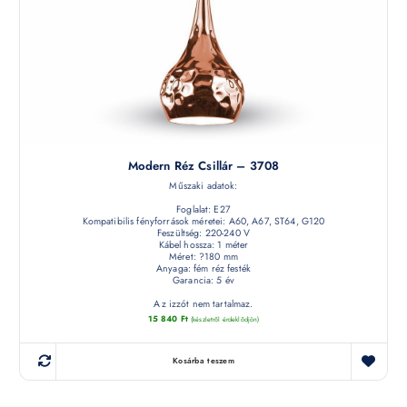
Modern Réz Csillár – 3708
Műszaki adatok:
Foglalat: E27
Kompatibilis fényforrások méretei: A60, A67, ST64, G120
Feszültség: 220-240 V
Kábel hossza: 1 méter
Méret: ?180 mm
Anyaga: fém réz festék
Garancia: 5 év
Az izzót nem tartalmaz.
15 840
Ft
(készletről érdeklődjön)
Kosárba teszem