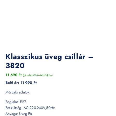
Klasszikus üveg csillár –
3820
11 690
Ft
(készletről érdeklődjön)
Bolti ár:
11 990 Ft
Műszaki adatok:
Foglalat: E27
Feszültség: AC:220-240V,50Hz
Anyaga: Üveg Fa