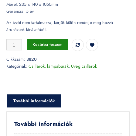
Méret: 235 x 140 x 1050mm
Garancia: 5 év
Az izzót nem tartalmazza, kérjük külön rendelje meg hozzá
áruházunk kínálatából.
Klasszikus üveg csillár - 3820 mennyiség
Kosárba teszem
Cikkszám:
3820
Kategóriák:
Csillárok, lámpabúrák
,
Üveg csillárok
További információk
További információk