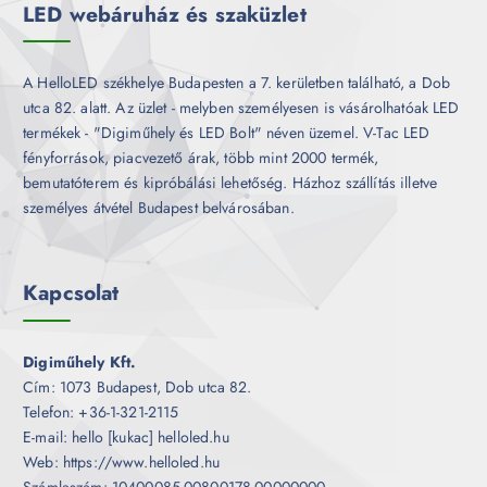
LED webáruház és szaküzlet
A HelloLED székhelye Budapesten a 7. kerületben található, a Dob
utca 82. alatt. Az üzlet - melyben személyesen is vásárolhatóak LED
termékek - "Digiműhely és LED Bolt" néven üzemel. V-Tac LED
fényforrások, piacvezető árak, több mint 2000 termék,
bemutatóterem és kipróbálási lehetőség. Házhoz szállítás illetve
személyes átvétel Budapest belvárosában.
Kapcsolat
Digiműhely Kft.
Cím: 1073 Budapest, Dob utca 82.
Telefon: +36-1-321-2115
E-mail: hello [kukac] helloled.hu
Web: https://www.helloled.hu
Számlaszám: 10400085-00800178-00000000