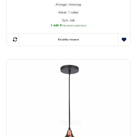
Anyaga: műanyag
Méret: 1 méter
Szín: kék
1 440
Ft
(készletről érdeklődjön)
Kosárba teszem