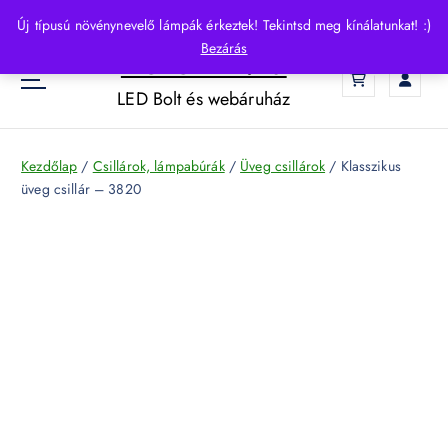
S
Új típusú növénynevelő lámpák érkeztek! Tekintsd meg kínálatunkat! :)
k
Bezárás
HelloLED.hu
i
0
p
LED Bolt és webáruház
t
o
c
Kezdőlap
/
Csillárok, lámpabúrák
/
Üveg csillárok
/ Klasszikus
o
üveg csillár – 3820
n
t
e
n
t