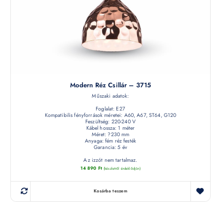
Modern Réz Csillár – 3715
Műszaki adatok:
Foglalat: E27
Kompatibilis fényforrások méretei: A60, A67, ST64, G120
Feszültség: 220-240 V
Kábel hossza: 1 méter
Méret: ?230 mm
Anyaga: fém réz festék
Garancia: 5 év
Az izzót nem tartalmaz.
14 890
Ft
(készletről érdeklődjön)
Kosárba teszem