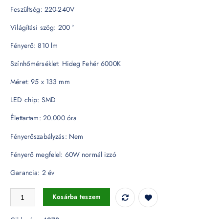
Feszültség: 220-240V
Világítási szög: 200 °
Fényerő: 810 lm
Színhőmérséklet: Hideg Fehér 6000K
Méret: 95 x 133 mm
LED chip: SMD
Élettartam: 20.000 óra
Fényerőszabályzás: Nem
Fényerő megfelel: 60W normál izzó
Garancia: 2 év
LED izzó - 10W G95 E27 Thermoplastic 4278 mennyiség
Kosárba teszem