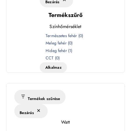
Bezárás
Termékszűrő
Színhőmérséklet
S
Természetes fehér
(
0
)
z
Meleg fehér
(
0
)
í
Hideg fehér
(
1
)
n
CCT
(
0
)
h
Alkalmaz
ő
m
é
r
s
Termékek szűrése
é
k
Bezárás
l
Watt
e
t