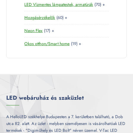
7
LED Vízmentes lámpatestek, armatúrák
70
+
t
r
m
k
0
e
m
é
6
Mozgásérzékelők
60
+
t
r
é
k
0
e
m
k
1
Neon Flex
17
+
t
r
é
7
e
m
k
1
Okos otthon/Smart home
19
+
t
r
é
9
e
m
k
t
r
é
e
m
k
r
é
m
k
é
k
LED webáruház és szaküzlet
A HelloLED székhelye Budapesten a 7. kerületben található, a Dob
utca 82. alatt. Az üzlet - melyben személyesen is vásárolhatóak LED
termékek - "Digiműhely és LED Bolt" néven üzemel. V-Tac LED