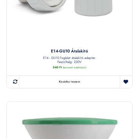
E14-GU10 Átalakító
E14 - GU10 foglalat átalakító adapter.
Feszültség: 230V
540
Ft
(készletről érdeklődjön)
Kosárba teszem