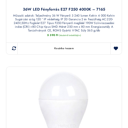
36W LED Fényforrás E27 F250 4000K – 7165
Műszaki adatok: Teljesítmény 36 W Fényerő 3 240 lumen Kelvin 4 000 Kelvin
Sugárzási szög 120 ° IP védettség IP 20 Garancia 2 év Feszültség AC:220-
240V,50Hz Foglalat E27 Típus F250 Fényerő megfelel 190W Színvisszaadási
index (CRI) >80 Chip típus SMD Méret 250 mm x 80 mm Energiaosztály A
Tanúsítványok CE, ROHS Gyártó V-TAC Súly 565 g/db
5 390
Ft
(készletről érdeklődjön)
Kosárba teszem