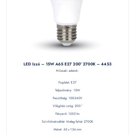
LED Izzó – 15W A65 E27 200° 2700K – 4453
Műszaki adatok:
Foglalat: E27
Teljesítmény: 15W
Feszültség: 100-240V
Világítási szög: 200 °
Fényerő: 1350 lm
Színhőmérséklet: Meleg fehér 2700K
Méret: 65 x 134 mm