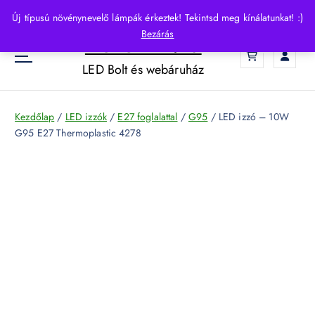
S
Új típusú növénynevelő lámpák érkeztek! Tekintsd meg kínálatunkat! :)
k
Bezárás
HelloLED.hu
i
0
p
LED Bolt és webáruház
t
o
c
Kezdőlap
/
LED izzók
/
E27 foglalattal
/
G95
/ LED izzó – 10W
o
G95 E27 Thermoplastic 4278
n
t
e
n
t