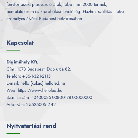
fényforrások, piacvezető árak, több mint 2000 termék,
bemutatóterem és kipróbálási lehetőség. Házhoz szállítás illetve
személyes átvétel Budapest belvárosában.
Kapcsolat
Digiműhely Kft.
Cím: 1073 Budapest, Dob utca 82.
Telefon: +36-1-321-2115
E-mail: hello [kukac] helloled.hu
Web: https://www.helloled.hu
Számlaszám: 10400085-00800178-00000000
Adószám: 25525005-2-42
Nyitvatartási rend