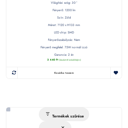
Világítási szög: 30 °
Fényerő: 1200 lm
Szín: Zöld
Méret: ?120 x H133 mm
LED chip: SMD
Fényerőszabályzás: Nem
Fényerő megfelel: 75W normál izzó
Garancia: 2 év
3 440
Ft
(készletről érdeklődjön)
Kosárba teszem
Termékek szűrése