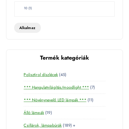
W
10
(
1
)
a
t
t
Alkalmaz
Termék kategóriák
4
Polisztirol díszlécek
45
5
7
*** Hangulatvilágítás/moodlight ***
7
t
t
e
1
*** Növénynevelő LED lámpák ***
11
e
r
1
r
m
1
Álló lámpák
19
t
m
é
9
e
é
k
1
Csillárok, lámpabúrák
189
+
t
r
k