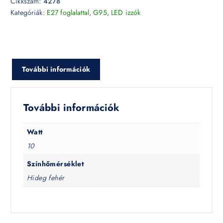
Cikkszám:
4278
Kategóriák:
E27 foglalattal
,
G95
,
LED izzók
További információk
További információk
Watt
10
Színhőmérséklet
Hideg fehér