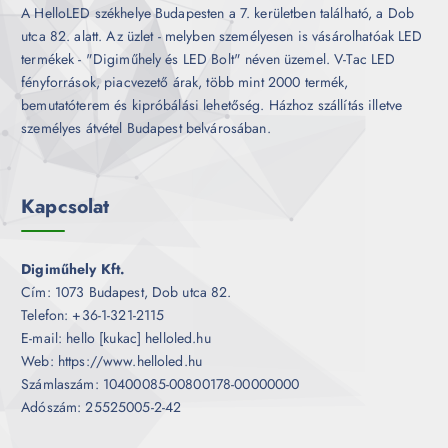
A HelloLED székhelye Budapesten a 7. kerületben található, a Dob
utca 82. alatt. Az üzlet - melyben személyesen is vásárolhatóak LED
termékek - "Digiműhely és LED Bolt" néven üzemel. V-Tac LED
fényforrások, piacvezető árak, több mint 2000 termék,
bemutatóterem és kipróbálási lehetőség. Házhoz szállítás illetve
személyes átvétel Budapest belvárosában.
Kapcsolat
Digiműhely Kft.
Cím: 1073 Budapest, Dob utca 82.
Telefon: +36-1-321-2115
E-mail: hello [kukac] helloled.hu
Web: https://www.helloled.hu
Számlaszám: 10400085-00800178-00000000
Adószám: 25525005-2-42