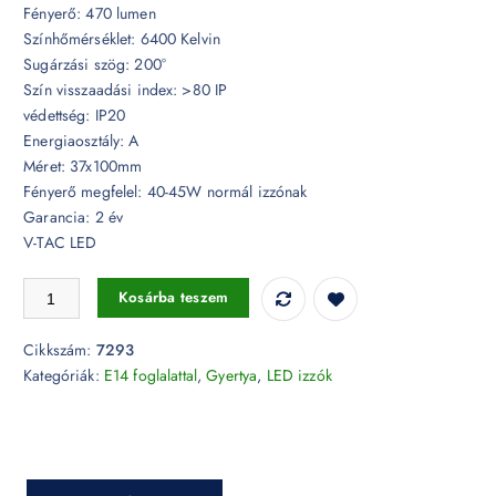
Fényerő: 470 lumen
Színhőmérséklet: 6400 Kelvin
Sugárzási szög: 200°
Szín visszaadási index: >80 IP
védettség: IP20
Energiaosztály: A
Méret: 37x100mm
Fényerő megfelel: 40-45W normál izzónak
Garancia: 2 év
V-TAC LED
LED izzó - 5,5W E14 gyertya 6400K 2db/csomag - 7293 mennyiség
Kosárba teszem
Cikkszám:
7293
Kategóriák:
E14 foglalattal
,
Gyertya
,
LED izzók