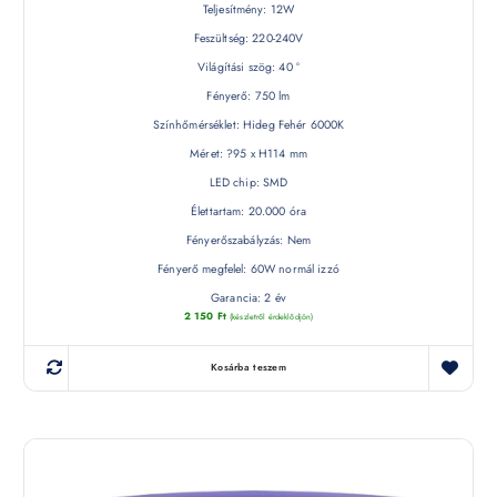
Teljesítmény: 12W
Feszültség: 220-240V
Világítási szög: 40 °
Fényerő: 750 lm
Színhőmérséklet: Hideg Fehér 6000K
Méret: ?95 x H114 mm
LED chip: SMD
Élettartam: 20.000 óra
Fényerőszabályzás: Nem
Fényerő megfelel: 60W normál izzó
Garancia: 2 év
2 150
Ft
(készletről érdeklődjön)
Kosárba teszem