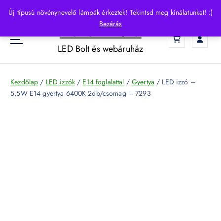
S
Új típusú növénynevelő lámpák érkeztek! Tekintsd meg kínálatunkat! :)
k
Bezárás
HelloLED.hu
i
0
p
LED Bolt és webáruház
t
o
c
Kezdőlap
/
LED izzók
/
E14 foglalattal
/
Gyertya
/ LED izzó –
o
5,5W E14 gyertya 6400K 2db/csomag – 7293
n
t
e
n
t