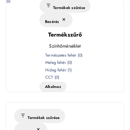
Termékek szűrése
Bezárás
Termékszűrő
Színhőmérséklet
S
Természetes fehér
(
0
)
z
Meleg fehér
(
0
)
í
Hideg fehér
(
1
)
n
CCT
(
0
)
h
Alkalmaz
ő
m
é
r
s
Termékek szűrése
é
k