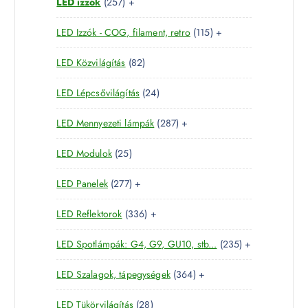
2
LED izzók
257
+
t
r
é
5
e
m
k
1
LED Izzók - COG, filament, retro
115
+
7
r
é
1
t
m
k
8
LED Közvilágítás
82
5
e
é
2
t
r
k
2
LED Lépcsővilágítás
24
t
e
m
4
e
r
é
2
LED Mennyezeti lámpák
287
+
t
r
m
k
8
e
m
é
2
LED Modulok
25
7
r
é
k
5
t
m
k
2
LED Panelek
277
+
t
e
é
7
e
r
k
3
LED Reflektorok
336
+
7
r
m
3
t
m
é
2
LED Spotlámpák: G4, G9, GU10, stb...
235
+
6
e
é
k
3
t
r
k
3
LED Szalagok, tápegységek
364
+
5
e
m
6
t
r
é
2
LED Tükörvilágítás
28
4
e