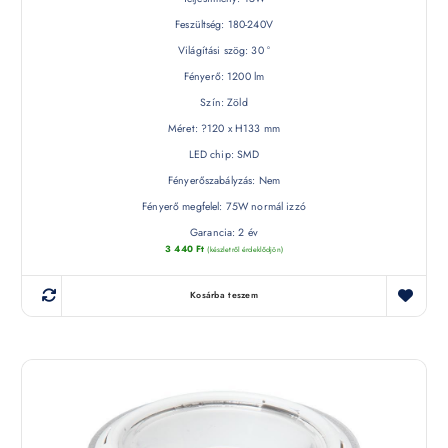
Feszültség: 180-240V
Világítási szög: 30 °
Fényerő: 1200 lm
Szín: Zöld
Méret: ?120 x H133 mm
LED chip: SMD
Fényerőszabályzás: Nem
Fényerő megfelel: 75W normál izzó
Garancia: 2 év
3 440
Ft
(készletről érdeklődjön)
Kosárba teszem