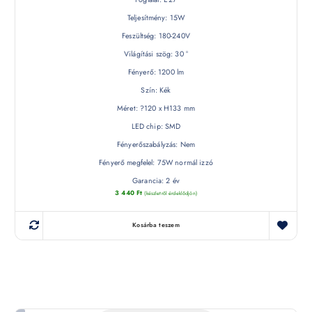
Teljesítmény: 15W
Feszültség: 180-240V
Világítási szög: 30 °
Fényerő: 1200 lm
Szín: Kék
Méret: ?120 x H133 mm
LED chip: SMD
Fényerőszabályzás: Nem
Fényerő megfelel: 75W normál izzó
Garancia: 2 év
3 440
Ft
(készletről érdeklődjön)
Kosárba teszem