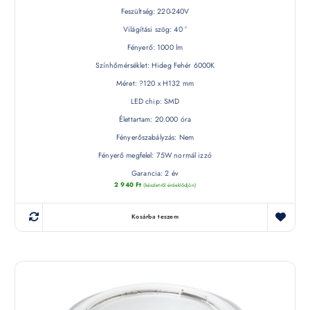
Feszültség: 220-240V
Világítási szög: 40 °
Fényerő: 1000 lm
Színhőmérséklet: Hideg Fehér 6000K
Méret: ?120 x H132 mm
LED chip: SMD
Élettartam: 20.000 óra
Fényerőszabályzás: Nem
Fényerő megfelel: 75W normál izzó
Garancia: 2 év
2 940
Ft
(készletről érdeklődjön)
Kosárba teszem