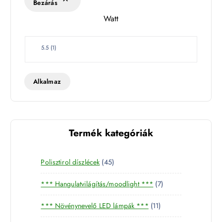
Bezárás
l
Watt
e
t
W
5.5
(
1
)
a
t
t
Alkalmaz
Termék kategóriák
4
Polisztirol díszlécek
45
5
7
*** Hangulatvilágítás/moodlight ***
7
t
t
e
1
*** Növénynevelő LED lámpák ***
11
e
r
1
r
m