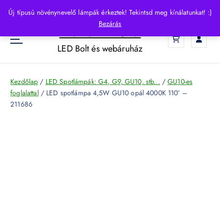
S
Új típusú növénynevelő lámpák érkeztek! Tekintsd meg kínálatunkat! :)
k
Bezárás
HelloLED.hu
i
0
p
LED Bolt és webáruház
t
o
c
Kezdőlap
/
LED Spotlámpák: G4, G9, GU10, stb...
/
GU10-es
o
foglalattal
/ LED spotlámpa 4,5W GU10 opál 4000K 110° –
n
211686
t
e
n
t