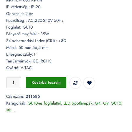
IP védettség : IP 20
Garancia: 2 év
Feszültség : AC:220-240V,50Hz
Foglalat: GU10
Fényerő megfelel : 35W
Színvisszaadási index (CRI) : >80
Méret: 50 mm 56,5 mm
Energiaosztály: F
Tanúsítványok: CE, ROHS
Gyártó: V-TAC
LED spotlámpa 4,5W GU10 opál 4000K 110° - 211686 mennyiség
Kosárba teszem
Cikkszám:
211686
Kategóriák:
GU10-es foglalattal
,
LED Spotlámpák: G4, G9, GU10,
stb...