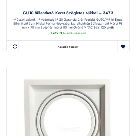
GU10 Billenthető Keret Szögletes Nikkel – 3473
Műszaki adatok: IP védettség IP 20 Garancia 2 év Foglalat GU10/MR16 Típus
Billenthető Szín Nikkel Forma Négyszög Szerelhetőség Süllyeszthető Méret 98
mm x 98 mm Beépítési méret 80 mm Gyártó V-TAC Súly 120 g/db
1 240
Ft
(készletről érdeklődjön)
Kosárba teszem