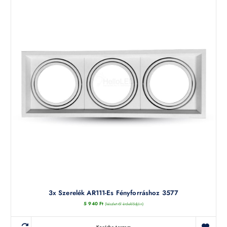
3x Szerelék AR111-Es Fényforráshoz 3577
5 940
Ft
(készletről érdeklődjön)
Kosárba teszem