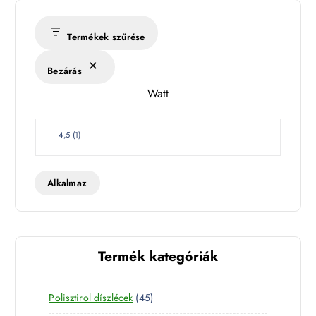
r
s
Termékek szűrése
é
k
Bezárás
l
Watt
e
t
W
4,5
(
1
)
a
t
t
Alkalmaz
Termék kategóriák
4
Polisztirol díszlécek
45
5