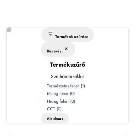
Termékek szűrése
Bezárás
Termékszűrő
Színhőmérséklet
S
Természetes fehér
(
1
)
z
Meleg fehér
(
0
)
í
Hideg fehér
(
0
)
n
CCT
(
0
)
h
Alkalmaz
ő
m
é