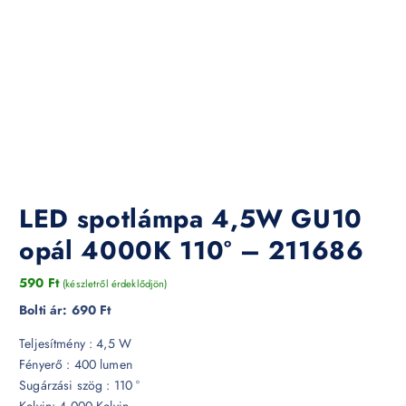
LED spotlámpa 4,5W GU10
opál 4000K 110° – 211686
590
Ft
(készletről érdeklődjön)
Bolti ár:
690 Ft
Teljesítmény : 4,5 W
Fényerő : 400 lumen
Sugárzási szög : 110 °
Kelvin: 4 000 Kelvin