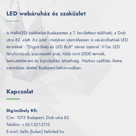
k
LED webáruház és szaküzlet
A HelloLED székhelye Budapesten a 7. kerületben található, a Dob
utca 82. alatt. Az üzlet - melyben személyesen is vásárolhatóak LED
termékek - "Digiműhely és LED Bolt" néven üzemel. V-Tac LED
fényforrások, piacvezető árak, több mint 2000 termék,
bemutatóterem és kipróbálási lehetőség. Házhoz szállítás illetve
személyes átvétel Budapest belvárosában.
Kapcsolat
Digiműhely Kft.
Cím: 1073 Budapest, Dob utca 82.
Telefon: +36-1-321-2115
E-mail: hello [kukac] helloled.hu