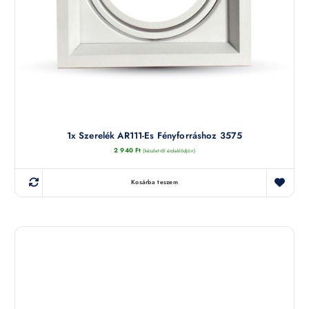
1x Szerelék AR111-Es Fényforráshoz 3575
2 940
Ft
(készletről érdeklődjön)
Kosárba teszem