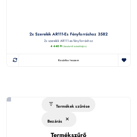
2x Szerelék AR111-Es Fényforráshoz 3582
2x szerelék AR111-es fényforráshoz
4 440
Ft
(készletről érdeklődjön)
Kosárba teszem
Termékek szűrése
Bezárás
Termékszűrő