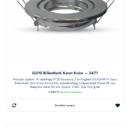
GU10 Billenthető Keret Króm – 3471
Műszaki adatok: IP védettség IP 20 Garancia 2 év Foglalat GU10/MR16 Típus
Billenthető Szín Króm Forma Kör Szerelhetőség Süllyeszthető Méret 98 mm
Beépítési méret 80 mm Gyártó V-TAC Súly 100 g/db
1 240
Ft
(készletről érdeklődjön)
Kosárba teszem