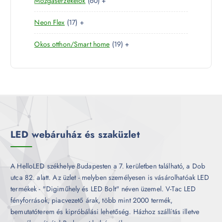
6
Mozgásérzékelők
60
+
t
r
é
k
0
e
m
k
1
Neon Flex
17
+
t
r
é
7
e
m
k
1
Okos otthon/Smart home
19
+
t
r
é
9
e
m
k
t
r
é
e
m
k
r
é
m
k
é
k
LED webáruház és szaküzlet
A HelloLED székhelye Budapesten a 7. kerületben található, a Dob
utca 82. alatt. Az üzlet - melyben személyesen is vásárolhatóak LED
termékek - "Digiműhely és LED Bolt" néven üzemel. V-Tac LED
fényforrások, piacvezető árak, több mint 2000 termék,
bemutatóterem és kipróbálási lehetőség. Házhoz szállítás illetve