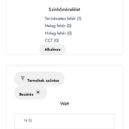
Színhőmérséklet
S
Természetes fehér
(
1
)
z
Meleg fehér
(
0
)
í
Hideg fehér
(
0
)
n
CCT
(
0
)
h
Alkalmaz
ő
m
é
r
s
Termékek szűrése
é
k
Bezárás
l
Watt
e
t
W
14
(
1
)
a