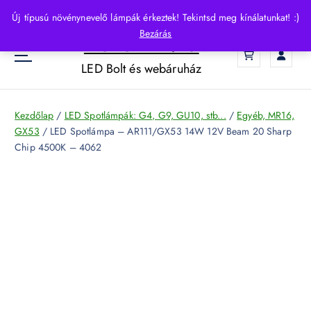
S
Új típusú növénynevelő lámpák érkeztek! Tekintsd meg kínálatunkat! :)
k
Bezárás
HelloLED.hu
i
0
p
LED Bolt és webáruház
t
o
c
Kezdőlap
/
LED Spotlámpák: G4, G9, GU10, stb...
/
Egyéb, MR16,
o
GX53
/ LED Spotlámpa – AR111/GX53 14W 12V Beam 20 Sharp
n
Chip 4500K – 4062
t
e
n
t