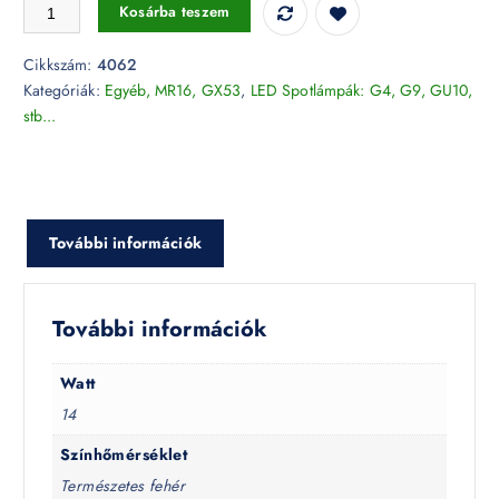
LED Spotlámpa - AR111/GX53 14W 12V Beam 20 Sharp Chip 4500K -
Kosárba teszem
Cikkszám:
4062
Kategóriák:
Egyéb, MR16, GX53
,
LED Spotlámpák: G4, G9, GU10,
stb...
További információk
További információk
Watt
14
Színhőmérséklet
Természetes fehér