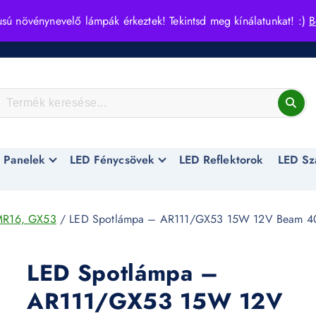
usú növénynevelő lámpák érkeztek! Tekintsd meg kínálatunkat! :)
B
 Panelek
LED Fénycsövek
LED Reflektorok
LED Sz
MR16, GX53
/ LED Spotlámpa – AR111/GX53 15W 12V Beam 4
LED Spotlámpa –
AR111/GX53 15W 12V