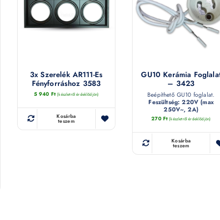
3x Szerelék AR111-Es
GU10 Kerámia Foglala
Fényforráshoz 3583
– 3423
5 940
Ft
Beépíthető GU10 foglalat.
(készletről érdeklődjön)
Feszültség: 220V (max
250V~, 2A)
Kosárba
270
Ft
(készletről érdeklődjön)
teszem
Kosárba
teszem