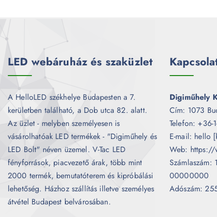
LED webáruház és szaküzlet
Kapcsola
A HelloLED székhelye Budapesten a 7.
Digiműhely K
kerületben található, a Dob utca 82. alatt.
Cím: 1073 Bu
Az üzlet - melyben személyesen is
Telefon: +36-
vásárolhatóak LED termékek - "Digiműhely és
E-mail: hello 
LED Bolt" néven üzemel. V-Tac LED
Web: https://
fényforrások, piacvezető árak, több mint
Számlaszám:
2000 termék, bemutatóterem és kipróbálási
00000000
lehetőség. Házhoz szállítás illetve személyes
Adószám: 25
átvétel Budapest belvárosában.