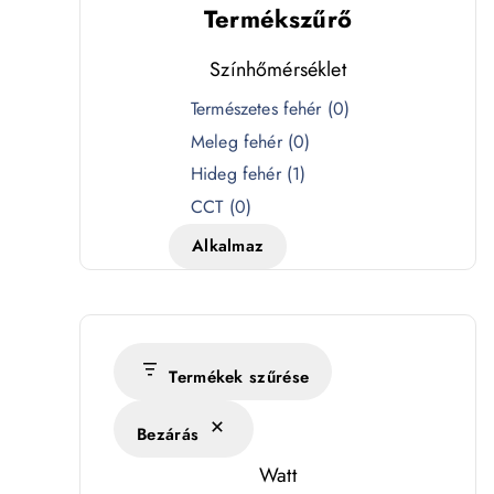
Termékszűrő
Színhőmérséklet
S
Természetes fehér
(
0
)
z
Meleg fehér
(
0
)
í
Hideg fehér
(
1
)
n
CCT
(
0
)
h
Alkalmaz
ő
m
é
r
s
Termékek szűrése
é
Bezárás
k
l
Watt