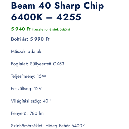
Beam 40 Sharp Chip
6400K – 4255
5 940
Ft
(készletről érdeklődjön)
Bolti ár:
5 990 Ft
Műszaki adatok:
Foglalat: Süllyesztett GX53
Teljesítmény: 15W
Feszültség: 12V
Világítási szög: 40 °
Fényerő: 780 lm
Színhőmérséklet: Hideg Fehér 6400K