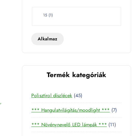
e
t
W
15
(
1
)
a
t
t
Alkalmaz
Termék kategóriák
ip 6400K - 4255 mennyiség
4
Polisztirol díszlécek
45
,
5
7
*** Hangulatvilágítás/moodlight ***
7
t
t
e
1
*** Növénynevelő LED lámpák ***
11
e
r
1
r