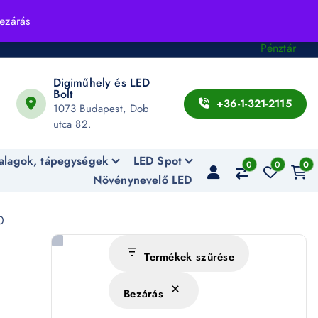
Fiók
ezárás
Kosár
Pénztár
Digiműhely és LED
Bolt
+36-1-321-2115
1073 Budapest, Dob
utca 82.
alagok, tápegységek
LED Spot
0
0
0
Növénynevelő LED
0
Termékek szűrése
Bezárás