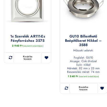
1x Szerelék AR111-Es
GU10 Billenthető
Fényforráshoz 3575
Beépítőkeret Nikkel –
3588
2 940
Ft
(készletről érdeklődjön)
Műszaki adatok:
Kosárba
Foglalat: GU10
teszem
Anyaga: Cink ötvözet
Szín: nikkel
Méretek: 82 mm x 25 mm
Beszerelési méret: 74 mm
1 540
Ft
(készletről érdeklődjön)
Kosárba
teszem