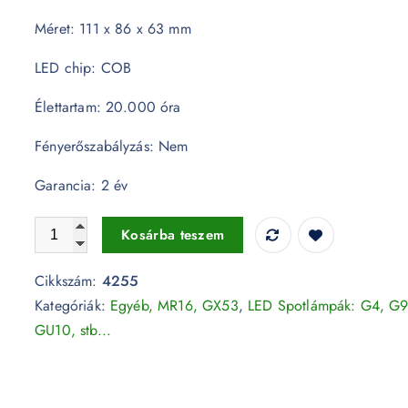
Méret: 111 x 86 x 63 mm
LED chip: COB
Élettartam: 20.000 óra
Fényerőszabályzás: Nem
Garancia: 2 év
LED Spotlámpa - AR111/GX53 15W 12V Beam 40 Sharp Ch
Kosárba teszem
Cikkszám:
4255
Kategóriák:
Egyéb, MR16, GX53
,
LED Spotlámpák: G4, G9
GU10, stb...