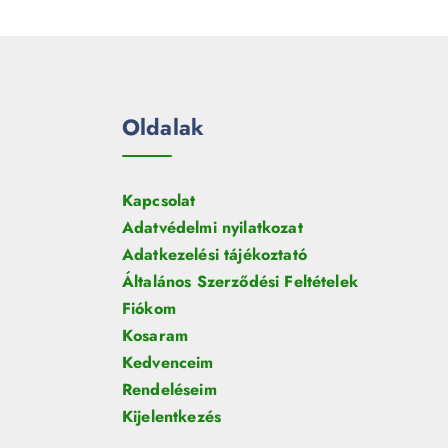
e
m
k
r
é
m
k
é
k
Oldalak
Kapcsolat
Adatvédelmi nyilatkozat
Adatkezelési tájékoztató
Általános Szerződési Feltételek
Fiókom
Kosaram
Kedvenceim
Rendeléseim
Kijelentkezés