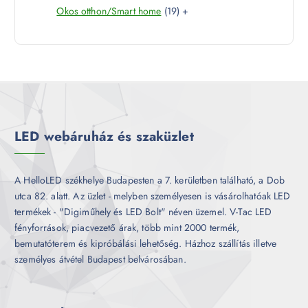
k
1
Okos otthon/Smart home
19
+
t
r
é
9
e
m
k
t
r
é
e
m
k
r
é
m
k
é
k
LED webáruház és szaküzlet
A HelloLED székhelye Budapesten a 7. kerületben található, a Dob
utca 82. alatt. Az üzlet - melyben személyesen is vásárolhatóak LED
termékek - "Digiműhely és LED Bolt" néven üzemel. V-Tac LED
fényforrások, piacvezető árak, több mint 2000 termék,
bemutatóterem és kipróbálási lehetőség. Házhoz szállítás illetve
személyes átvétel Budapest belvárosában.