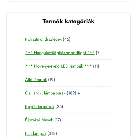
Termék kategóriák
4
Polisztirol díszlécek
45
5
7
*** Hangulatvilágítás/moodlight ***
7
t
t
e
1
*** Növénynevelő LED lámpák ***
11
e
r
1
r
m
1
Álló lámpák
19
t
m
é
9
e
é
k
1
Csillárok, lámpabúrák
189
+
t
r
k
8
e
m
2
Egyéb termékek
25
9
r
é
5
t
m
k
1
Éjszakai fények
17
t
e
é
7
e
r
k
3
Fali lámpák
318
t
r
m