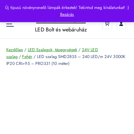
S
Új típusú növénynevelő lámpák érkeztek! Tekintsd meg kínálatunkat! :)
k
Bezárás
HelloLED.hu
i
0
p
LED Bolt és webáruház
t
o
c
Kezdőlap
/
LED Szalagok, tápegységek
/
24V LED
o
szalag
/
Fehér
/ LED szalag SMD2835 – 240 LED/m 24V 3000K
n
IP20 CRI>95 – PRO331 (10 méter)
t
e
n
t