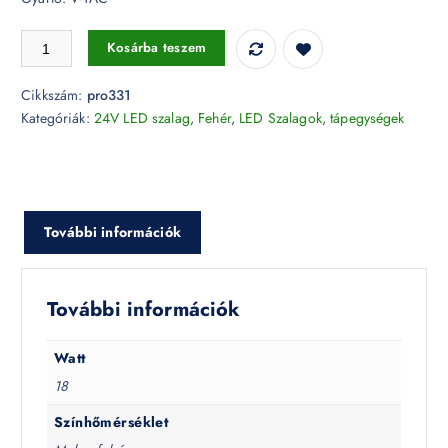
LED szalag SMD2835 - 240 LED/m 24V 3000K IP20 CRI>95 - PRO331 
Kosárba teszem
Cikkszám:
pro331
Kategóriák:
24V LED szalag
,
Fehér
,
LED Szalagok, tápegységek
További információk
További információk
Watt
18
Színhőmérséklet