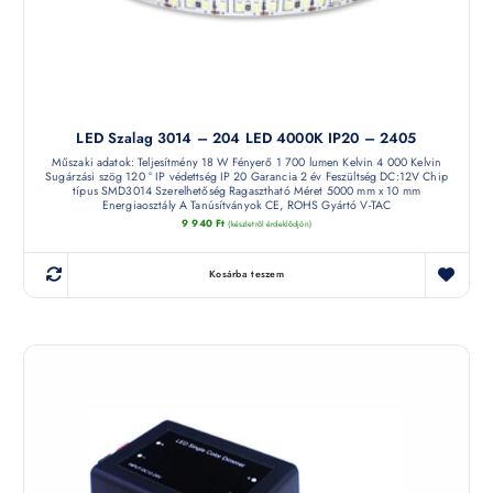
LED Szalag 3014 – 204 LED 4000K IP20 – 2405
Műszaki adatok: Teljesítmény 18 W Fényerő 1 700 lumen Kelvin 4 000 Kelvin
Sugárzási szög 120 ° IP védettség IP 20 Garancia 2 év Feszültség DC:12V Chip
típus SMD3014 Szerelhetőség Ragasztható Méret 5000 mm x 10 mm
Energiaosztály A Tanúsítványok CE, ROHS Gyártó V-TAC
9 940
Ft
(készletről érdeklődjön)
Kosárba teszem