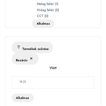
z
Meleg fehér
(
1
)
í
Hideg fehér
(
0
)
n
CCT
(
0
)
h
Alkalmaz
ő
m
é
r
s
Termékek szűrése
é
k
Bezárás
l
Watt
e
t
W
18
(
1
)
a
t
t
Alkalmaz