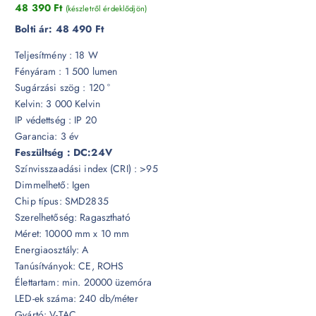
48 390
Ft
(készletről érdeklődjön)
Bolti ár:
48 490 Ft
Teljesítmény : 18 W
Fényáram : 1 500 lumen
Sugárzási szög : 120 °
Kelvin: 3 000 Kelvin
IP védettség : IP 20
Garancia: 3 év
Feszültség : DC:24V
Színvisszaadási index (CRI) : >95
Dimmelhető: Igen
Chip típus: SMD2835
Szerelhetőség: Ragasztható
Méret: 10000 mm x 10 mm
Energiaosztály: A
Tanúsítványok: CE, ROHS
Élettartam: min. 20000 üzemóra
LED-ek száma: 240 db/méter
Gyártó: V-TAC