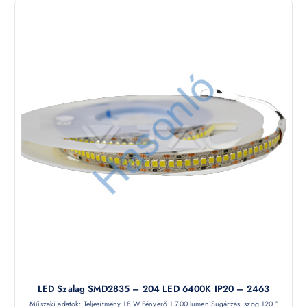
LED Szalag SMD2835 – 204 LED 6400K IP20 – 2463
Műszaki adatok: Teljesítmény 18 W Fényerő 1 700 lumen Sugárzási szög 120 °