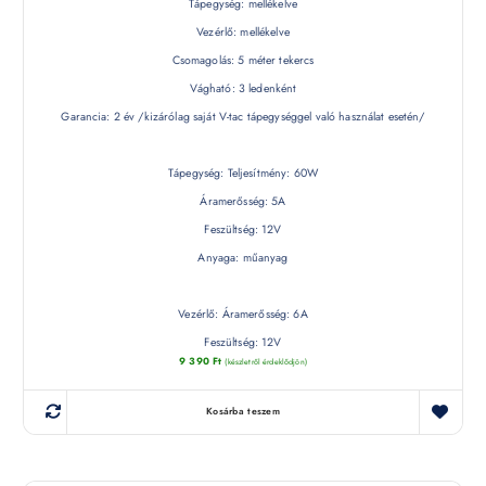
Tápegység: mellékelve
Vezérlő: mellékelve
Csomagolás: 5 méter tekercs
Vágható: 3 ledenként
Garancia: 2 év /kizárólag saját V-tac tápegységgel való használat esetén/
Tápegység: Teljesítmény: 60W
Áramerősség: 5A
Feszültség: 12V
Anyaga: műanyag
Vezérlő: Áramerősség: 6A
Feszültség: 12V
9 390
Ft
(készletről érdeklődjön)
Kosárba teszem