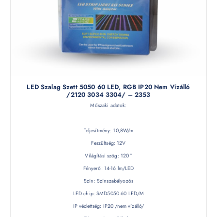
LED Szalag Szett 5050 60 LED, RGB IP20 Nem Vízálló
/2120 3034 3304/ – 2353
Műszaki adatok:
Teljesítmény: 10,8W/m
Feszültség: 12V
Világítási szög: 120 °
Fényerő: 14-16 lm/LED
Szín: Színszabályozós
LED chip: SMD5050 60 LED/M
IP védettség: IP20 /nem vízálló/