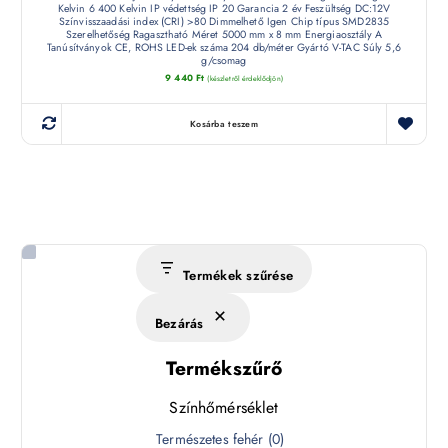
Kelvin 6 400 Kelvin IP védettség IP 20 Garancia 2 év Feszültség DC:12V
Színvisszaadási index (CRI) >80 Dimmelhető Igen Chip típus SMD2835
Szerelhetőség Ragasztható Méret 5000 mm x 8 mm Energiaosztály A
Tanúsítványok CE, ROHS LED-ek száma 204 db/méter Gyártó V-TAC Súly 5,6
g/csomag
9 440
Ft
(készletről érdeklődjön)
Kosárba teszem
Termékek szűrése
Bezárás
Termékszűrő
Színhőmérséklet
S
Természetes fehér
(
0
)