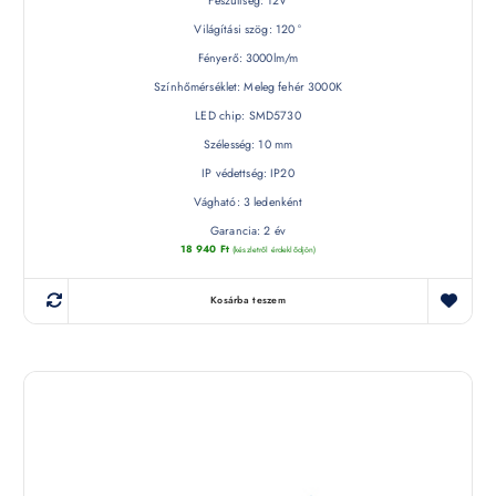
Feszültség: 12V
Világítási szög: 120 °
Fényerő: 3000lm/m
Színhőmérséklet: Meleg fehér 3000K
LED chip: SMD5730
Szélesség: 10 mm
IP védettség: IP20
Vágható: 3 ledenként
Garancia: 2 év
18 940
Ft
(készletről érdeklődjön)
Kosárba teszem