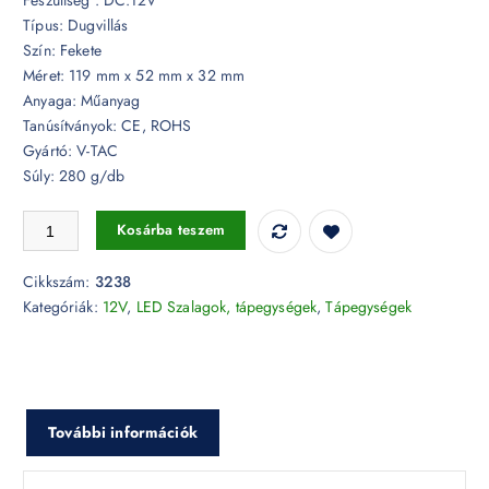
Típus: Dugvillás
Szín: Fekete
Méret: 119 mm x 52 mm x 32 mm
Anyaga: Műanyag
Tanúsítványok: CE, ROHS
Gyártó: V-TAC
Súly: 280 g/db
LED tápegység - 30W 12V 2,5A Műanyag IP44 - 3238 mennyiség
Kosárba teszem
Cikkszám:
3238
Kategóriák:
12V
,
LED Szalagok, tápegységek
,
Tápegységek
További információk