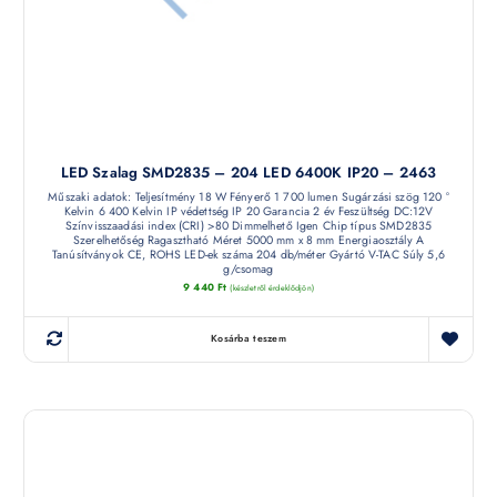
LED Szalag SMD2835 – 204 LED 6400K IP20 – 2463
Műszaki adatok: Teljesítmény 18 W Fényerő 1 700 lumen Sugárzási szög 120 °
Kelvin 6 400 Kelvin IP védettség IP 20 Garancia 2 év Feszültség DC:12V
Színvisszaadási index (CRI) >80 Dimmelhető Igen Chip típus SMD2835
Szerelhetőség Ragasztható Méret 5000 mm x 8 mm Energiaosztály A
Tanúsítványok CE, ROHS LED-ek száma 204 db/méter Gyártó V-TAC Súly 5,6
g/csomag
9 440
Ft
(készletről érdeklődjön)
Kosárba teszem