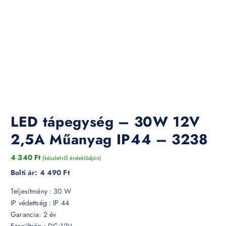
LED tápegység – 30W 12V
2,5A Műanyag IP44 – 3238
4 340
Ft
(készletről érdeklődjön)
Bolti ár:
4 490 Ft
Teljesítmény : 30 W
IP védettség : IP 44
Garancia: 2 év
Feszültség : DC:12V