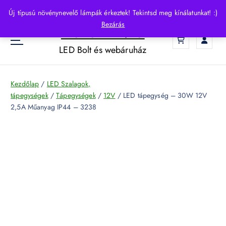
S
Új típusú növénynevelő lámpák érkeztek! Tekintsd meg kínálatunkat! :)
k
Bezárás
HelloLED.hu
i
0
p
LED Bolt és webáruház
t
o
c
Kezdőlap
/
LED Szalagok,
o
tápegységek
/
Tápegységek
/
12V
/ LED tápegység – 30W 12V
n
2,5A Műanyag IP44 – 3238
t
e
n
t