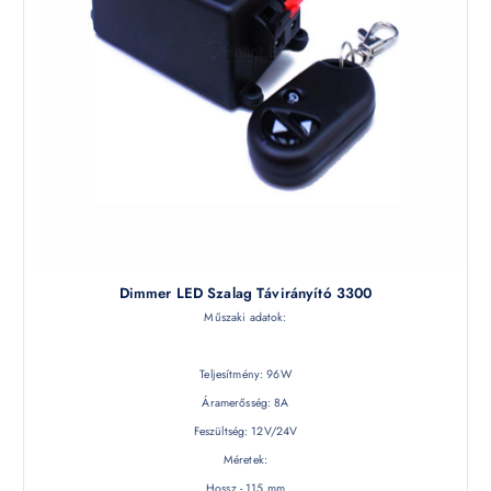
Dimmer LED Szalag Távirányító 3300
Műszaki adatok:
Teljesítmény: 96W
Áramerősség: 8A
Feszültség: 12V/24V
Méretek:
Hossz - 115 mm