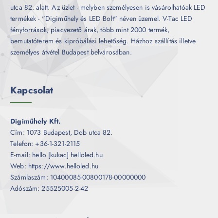
utca 82. alatt. Az üzlet - melyben személyesen is vásárolhatóak LED
termékek - "Digiműhely és LED Bolt" néven üzemel. V-Tac LED
fényforrások, piacvezető árak, több mint 2000 termék,
bemutatóterem és kipróbálási lehetőség. Házhoz szállítás illetve
személyes átvétel Budapest belvárosában.
Kapcsolat
Digiműhely Kft.
Cím: 1073 Budapest, Dob utca 82.
Telefon: +36-1-321-2115
E-mail: hello [kukac] helloled.hu
Web: https://www.helloled.hu
Számlaszám: 10400085-00800178-00000000
Adószám: 25525005-2-42