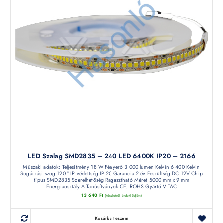
LED Szalag SMD2835 – 240 LED 6400K IP20 – 2166
Műszaki adatok: Teljesítmény 18 W Fényerő 3 000 lumen Kelvin 6 400 Kelvin
Sugárzási szög 120 ° IP védettség IP 20 Garancia 2 év Feszültség DC:12V Chip
típus SMD2835 Szerelhetőség Ragasztható Méret 5000 mm x 9 mm
Energiaosztály A Tanúsítványok CE, ROHS Gyártó V-TAC
13 640
Ft
(készletről érdeklődjön)
Kosárba teszem