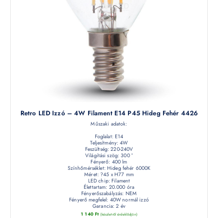
Retro LED Izzó – 4W Filament E14 P45 Hideg Fehér 4426
Műszaki adatok:
Foglalat: E14
Teljesítmény: 4W
Feszültség: 220-240V
Világítási szög: 300 °
Fényerő: 400 lm
Színhőmérséklet: Hideg fehér 6000K
Méret: ?45 x H77 mm
LED chip: Filament
Élettartam: 20.000 óra
Fényerőszabályzás: NEM
Fényerő megfelel: 40W normál izzó
Garancia: 2 év
1 140
Ft
(készletről érdeklődjön)