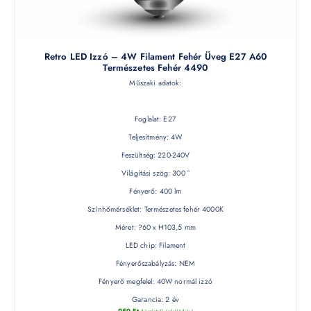
Retro LED Izzó – 4W Filament Fehér Üveg E27 A60
Természetes Fehér 4490
Műszaki adatok:
Foglalat: E27
Teljesítmény: 4W
Feszültség: 220-240V
Világítási szög: 300 °
Fényerő: 400 lm
Színhőmérséklet: Természetes fehér 4000K
Méret: ?60 x H103,5 mm
LED chip: Filament
Fényerőszabályzás: NEM
Fényerő megfelel: 40W normál izzó
Garancia: 2 év
950
Ft