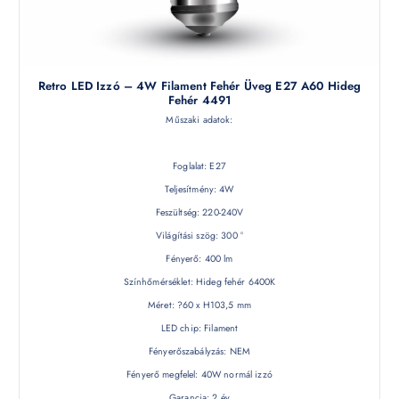
Retro LED Izzó – 4W Filament Fehér Üveg E27 A60 Hideg
Fehér 4491
Műszaki adatok:
Foglalat: E27
Teljesítmény: 4W
Feszültség: 220-240V
Világítási szög: 300 °
Fényerő: 400 lm
Színhőmérséklet: Hideg fehér 6400K
Méret: ?60 x H103,5 mm
LED chip: Filament
Fényerőszabályzás: NEM
Fényerő megfelel: 40W normál izzó
Garancia: 2 év