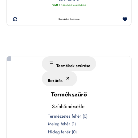
950
Ft
(készletről érdeklődjön)
Kosárba teszem
Termékek szűrése
Bezárás
Termékszűrő
Színhőmérséklet
S
Természetes fehér
(
0
)
z
Meleg fehér
(
1
)
í
Hideg fehér
(
0
)
n