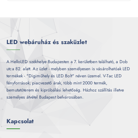
r
é
e
m
k
r
é
m
k
é
k
LED webáruház és szaküzlet
A HelloLED székhelye Budapesten a 7. kerületben található, a Dob
utca 82. alatt. Az üzlet - melyben személyesen is vásárolhatóak LED
termékek - "Digiműhely és LED Bolt" néven üzemel. V-Tac LED
fényforrások, piacvezető árak, több mint 2000 termék,
bemutatóterem és kipróbálási lehetőség. Házhoz szállítás illetve
személyes átvétel Budapest belvárosában.
Kapcsolat