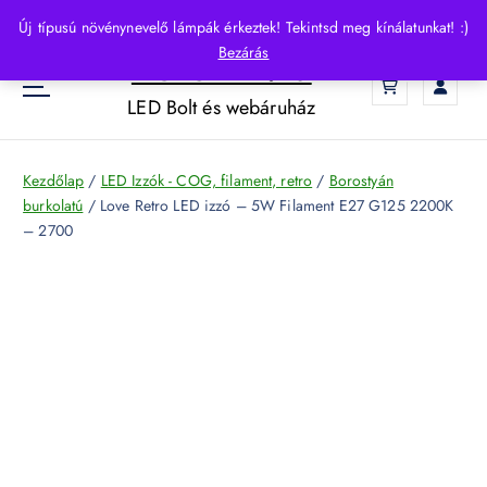
S
Új típusú növénynevelő lámpák érkeztek! Tekintsd meg kínálatunkat! :)
k
Bezárás
HelloLED.hu
i
0
p
LED Bolt és webáruház
t
o
c
Kezdőlap
/
LED Izzók - COG, filament, retro
/
Borostyán
o
burkolatú
/ Love Retro LED izzó – 5W Filament E27 G125 2200K
n
– 2700
t
e
n
t