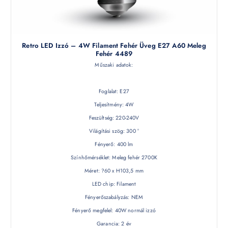
Retro LED Izzó – 4W Filament Fehér Üveg E27 A60 Meleg
Fehér 4489
Műszaki adatok:
Foglalat: E27
Teljesítmény: 4W
Feszültség: 220-240V
Világítási szög: 300 °
Fényerő: 400 lm
Színhőmérséklet: Meleg fehér 2700K
Méret: ?60 x H103,5 mm
LED chip: Filament
Fényerőszabályzás: NEM
Fényerő megfelel: 40W normál izzó
Garancia: 2 év