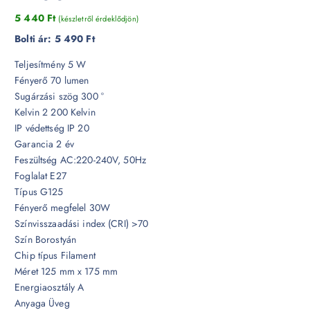
5 440
Ft
(készletről érdeklődjön)
Bolti ár:
5 490 Ft
Teljesítmény 5 W
Fényerő 70 lumen
Sugárzási szög 300 °
Kelvin 2 200 Kelvin
IP védettség IP 20
Garancia 2 év
Feszültség AC:220-240V, 50Hz
Foglalat E27
Típus G125
Fényerő megfelel 30W
Színvisszaadási index (CRI) >70
Szín Borostyán
Chip típus Filament
Méret 125 mm x 175 mm
Energiaosztály A
Anyaga Üveg