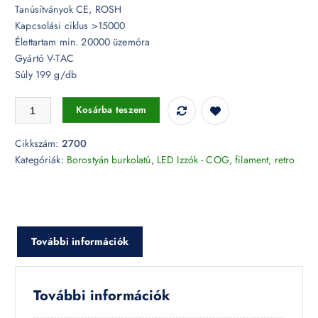
Tanúsítványok CE, ROSH
Kapcsolási ciklus >15000
Élettartam min. 20000 üzemóra
Gyártó V-TAC
Súly 199 g/db
Love Retro LED izzó - 5W Filament E27 G125 2200K - 2700 mennyisé
Kosárba teszem
Cikkszám:
2700
Kategóriák:
Borostyán burkolatú
,
LED Izzók - COG, filament, retro
További információk
További információk