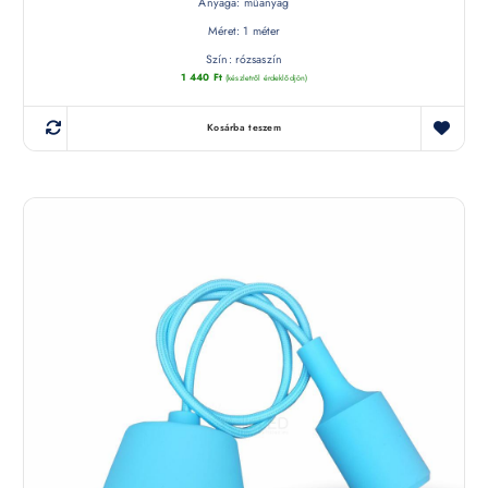
Anyaga: műanyag
Méret: 1 méter
Szín: rózsaszín
1 440
Ft
(készletről érdeklődjön)
Kosárba teszem