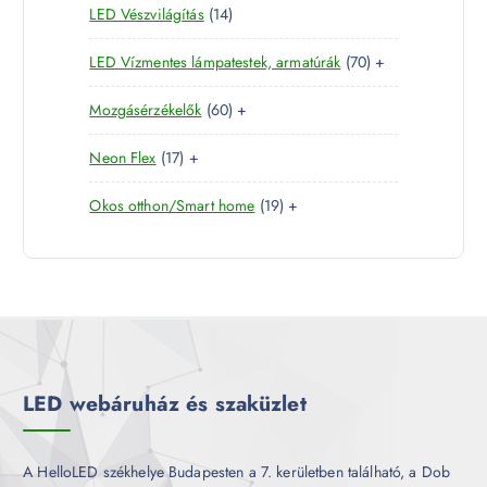
1
LED Vészvilágítás
14
t
e
m
k
4
e
r
é
7
LED Vízmentes lámpatestek, armatúrák
70
+
t
r
m
k
0
e
m
é
6
Mozgásérzékelők
60
+
t
r
é
k
0
e
m
k
1
Neon Flex
17
+
t
r
é
7
e
m
k
1
Okos otthon/Smart home
19
+
t
r
é
9
e
m
k
t
r
é
e
m
k
r
é
m
k
é
k
LED webáruház és szaküzlet
A HelloLED székhelye Budapesten a 7. kerületben található, a Dob