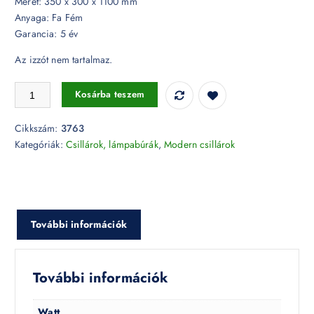
Méret: 350 x 300 x 1100 mm
Anyaga: Fa Fém
Garancia: 5 év
Az izzót nem tartalmaz.
Modern fehér csillár - 3763 mennyiség
Kosárba teszem
Cikkszám:
3763
Kategóriák:
Csillárok, lámpabúrák
,
Modern csillárok
További információk
További információk
Watt