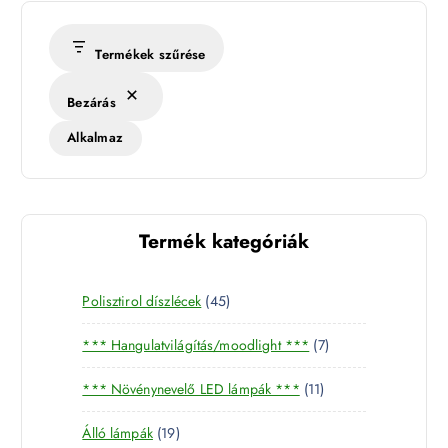
Termékek szűrése
Bezárás
Alkalmaz
Termék kategóriák
4
Polisztirol díszlécek
45
5
7
*** Hangulatvilágítás/moodlight ***
7
t
t
e
1
*** Növénynevelő LED lámpák ***
11
e
r
1
r
m
1
Álló lámpák
19
t
m
é