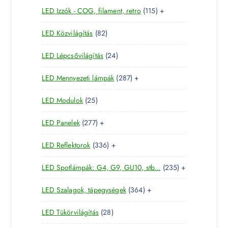
e
m
k
1
LED Izzók - COG, filament, retro
115
+
7
r
é
1
t
m
k
8
LED Közvilágítás
82
5
e
é
2
t
r
k
2
LED Lépcsővilágítás
24
t
e
m
4
e
r
é
2
LED Mennyezeti lámpák
287
+
t
r
m
k
8
e
m
é
2
LED Modulok
25
7
r
é
k
5
t
m
k
2
LED Panelek
277
+
t
e
é
7
e
r
k
3
LED Reflektorok
336
+
7
r
m
3
t
m
é
2
LED Spotlámpák: G4, G9, GU10, stb...
235
+
6
e
é
k
3
t
r
k
3
LED Szalagok, tápegységek
364
+
5
e
m
6
t
r
é
2
LED Tükörvilágítás
28
4
e
m
k
8
t
r
é