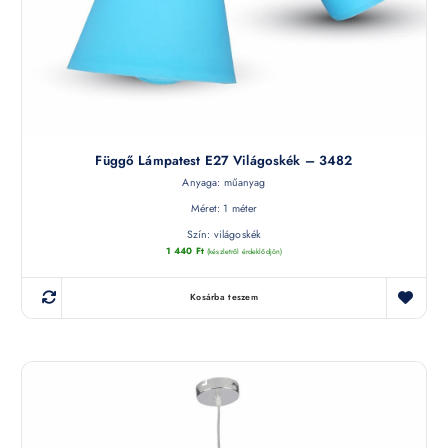
Függő Lámpatest E27 Világoskék – 3482
Anyaga: műanyag
Méret: 1 méter
Szín: világoskék
1 440
Ft
(készletről érdeklődjön)
Kosárba teszem