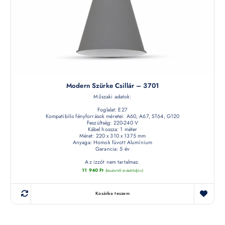
Modern Szürke Csillár – 3701
Műszaki adatok:
Foglalat: E27
Kompatibilis fényforrások méretei: A60, A67, ST64, G120
Feszültség: 220-240 V
Kábel hossza: 1 méter
Méret: 220 x 310 x 1375 mm
Anyaga: Homok fúvott Alumínium
Garancia: 5 év
Az izzót nem tartalmaz.
11 940
Ft
(készletről érdeklődjön)
Kosárba teszem