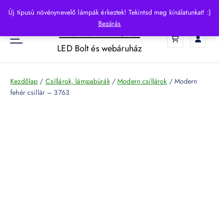
S
Új típusú növénynevelő lámpák érkeztek! Tekintsd meg kínálatunkat! :)
k
Bezárás
HelloLED.hu
i
0
p
LED Bolt és webáruház
t
o
c
Kezdőlap
/
Csillárok, lámpabúrák
/
Modern csillárok
/ Modern
o
fehér csillár – 3763
n
t
e
n
t