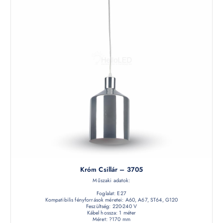
Króm Csillár – 3705
Műszaki adatok:
Foglalat: E27
Kompatibilis fényforrások méretei: A60, A67, ST64, G120
Feszültség: 220-240 V
Kábel hossza: 1 méter
Méret: ?170 mm