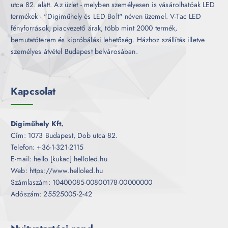
utca 82. alatt. Az üzlet - melyben személyesen is vásárolhatóak LED
termékek - "Digiműhely és LED Bolt" néven üzemel. V-Tac LED
fényforrások, piacvezető árak, több mint 2000 termék,
bemutatóterem és kipróbálási lehetőség. Házhoz szállítás illetve
személyes átvétel Budapest belvárosában.
Kapcsolat
Digiműhely Kft.
Cím: 1073 Budapest, Dob utca 82.
Telefon: +36-1-321-2115
E-mail: hello [kukac] helloled.hu
Web: https://www.helloled.hu
Számlaszám: 10400085-00800178-00000000
Adószám: 25525005-2-42