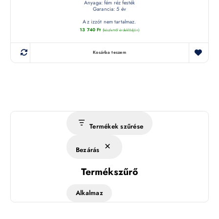
Anyaga: fém réz festék
Garancia: 5 év
Az izzót nem tartalmaz.
13 740
Ft
(készletről érdeklődjön)
Kosárba teszem
Termékek szűrése
Bezárás
Termékszűrő
Alkalmaz