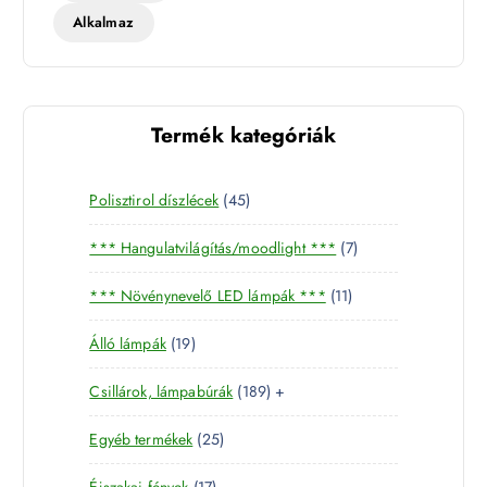
Alkalmaz
Termék kategóriák
4
Polisztirol díszlécek
45
5
7
*** Hangulatvilágítás/moodlight ***
7
t
t
e
1
*** Növénynevelő LED lámpák ***
11
e
r
1
r
m
1
Álló lámpák
19
t
m
é
9
e
é
k
1
Csillárok, lámpabúrák
189
+
t
r
k
8
e
m
2
Egyéb termékek
25
9
r
é
5
t
m
k
1
Éjszakai fények
17