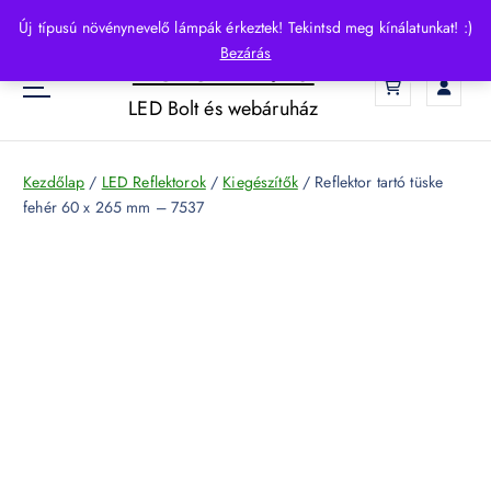
S
Új típusú növénynevelő lámpák érkeztek! Tekintsd meg kínálatunkat! :)
k
Bezárás
HelloLED.hu
i
0
p
LED Bolt és webáruház
t
o
c
Kezdőlap
/
LED Reflektorok
/
Kiegészítők
/ Reflektor tartó tüske
o
fehér 60 x 265 mm – 7537
n
t
e
n
t