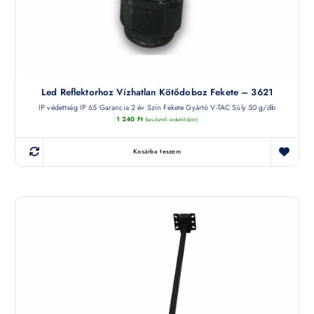
Led Reflektorhoz Vízhatlan Kötődoboz Fekete – 3621
IP védettség IP 65 Garancia 2 év Szín Fekete Gyártó V-TAC Súly 50 g/db
1 240
Ft
(készletről érdeklődjön)
Kosárba teszem