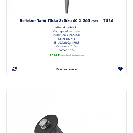
Reflektor Tartó Tüske Szürke 60 X 265 Mm – 7536
Műszaki adatok:
Anyaga: alumínium
Méret: 60 x 265 mm
Szín: szürke
IP védettség: IP65
Garancia: 2 év
V-TAC LED
3 740
Ft
(készletről érdeklődjön)
Kosárba teszem