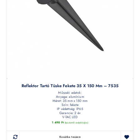
Reflektor Tartó Tüske Fekete 35 X 150 Mm – 7535
Műszaki adatok:
Anyaga: alumínium
Méret: 35 mm x 150 mm
Szín: fekete
IP védettség: IP65
Garancia: 2 év
V-TAC LED
1 490
Ft
(készletről érdeklődjön)
Kosárba teszem