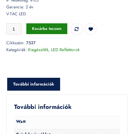
Garancia: 2 év
V-TAC LED
Reflektor tartó tüske fehér 60 x 265 mm - 7537 mennyiség
Kosárba teszem
Cikkszám:
7537
Kategóriák:
Kiegészítők
,
LED Reflektorok
További információk
További információk
Watt