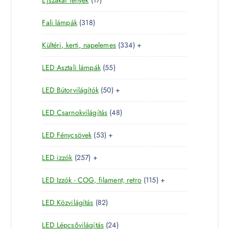
t
e
é
7
e
r
k
3
Fali lámpák
318
t
r
m
1
e
m
é
3
Kültéri, kerti, napelemes
334
+
8
r
é
k
3
t
m
k
5
LED Asztali lámpák
55
4
e
é
5
t
r
k
5
LED Bútorvilágítók
50
+
t
e
m
0
e
r
é
4
LED Csarnokvilágítás
48
t
r
m
k
8
e
m
é
5
LED Fénycsövek
53
+
t
r
é
k
3
e
m
k
2
LED izzók
257
+
t
r
é
5
e
m
k
1
LED Izzók - COG, filament, retro
115
+
7
r
é
1
t
m
k
8
LED Közvilágítás
82
5
e
é
2
t
r
k
2
LED Lépcsővilágítás
24
t
e
m