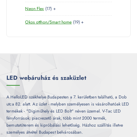
0
e
m
k
1
Neon Flex
17
+
t
r
é
7
e
m
k
1
Okos otthon/Smart home
19
+
t
r
é
9
e
m
k
t
r
é
e
m
k
r
é
m
k
é
k
LED webáruház és szaküzlet
A HelloLED székhelye Budapesten a 7. kerületben található, a Dob
utca 82. alatt. Az üzlet - melyben személyesen is vásárolhatóak LED
termékek - "Digiműhely és LED Bolt" néven üzemel. V-Tac LED
fényforrások, piacvezető árak, több mint 2000 termék,
bemutatóterem és kipróbálási lehetőség. Házhoz szállítás illetve
személyes átvétel Budapest belvárosában.