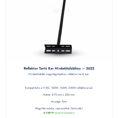
Reflektor Tartó Kar Hirdetőtáblához – 3622
Hirdetőtáblák megvilágításához reflektor tartó kar.
Kompatibilis a V-TAC 100W, 150W, 200W reflektoraival.
Méret: 870 mm x 200 mm
Anyaga: Fém
Rögzítés módja: csavarokkal /tartozék/
6 240
Ft
(készletről érdeklődjön)