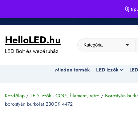
S
Új típ
k
Kedvező árak egész évben!
i
p
HelloLED.hu
t
o
LED Bolt és webáruház
c
o
Minden termék
LED izzók
LED
n
t
e
n
Kezdőlap
/
LED Izzók - COG, filament, retro
/
Borostyán burko
t
borostyán burkolat 2300K 4472