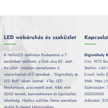
LED webáruház és szaküzlet
Kapcsola
A HelloLED székhelye Budapesten a 7.
Digiműhely K
kerületben található, a Dob utca 82. alatt.
Cím: 1073 Bu
Az üzlet - melyben személyesen is
Telefon: +36-
vásárolhatóak LED termékek - "Digiműhely és
E-mail: hello 
LED Bolt" néven üzemel. V-Tac LED
Web: https://
fényforrások, piacvezető árak, több mint
Számlaszám:
2000 termék, bemutatóterem és kipróbálási
00000000
lehetőség. Házhoz szállítás illetve személyes
Adószám: 25
átvétel Budapest belvárosában.