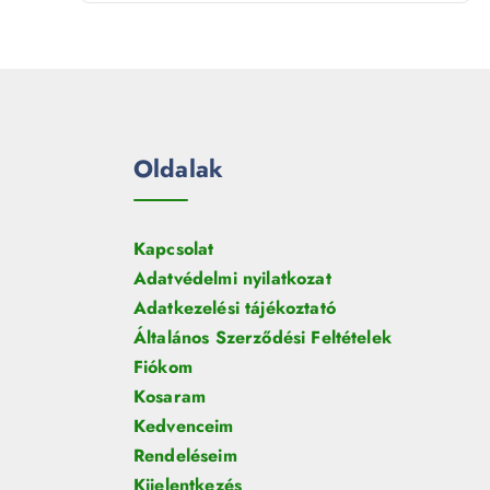
t
r
é
e
m
k
r
é
m
k
é
k
Oldalak
Kapcsolat
Adatvédelmi nyilatkozat
Adatkezelési tájékoztató
Általános Szerződési Feltételek
Fiókom
Kosaram
Kedvenceim
Rendeléseim
Kijelentkezés