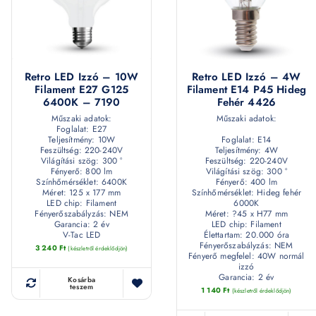
Retro LED Izzó – 10W
Retro LED Izzó – 4W
Filament E27 G125
Filament E14 P45 Hideg
6400K – 7190
Fehér 4426
Műszaki adatok:
Műszaki adatok:
Foglalat: E27
Teljesítmény: 10W
Foglalat: E14
Feszültség: 220-240V
Teljesítmény: 4W
Világítási szög: 300 °
Feszültség: 220-240V
Fényerő: 800 lm
Világítási szög: 300 °
Színhőmérséklet: 6400K
Fényerő: 400 lm
Méret: 125 x 177 mm
Színhőmérséklet: Hideg fehér
LED chip: Filament
6000K
Fényerőszabályzás: NEM
Méret: ?45 x H77 mm
Garancia: 2 év
LED chip: Filament
V-Tac LED
Élettartam: 20.000 óra
Fényerőszabályzás: NEM
3 240
Ft
(készletről érdeklődjön)
Fényerő megfelel: 40W normál
izzó
Garancia: 2 év
Kosárba
teszem
1 140
Ft
(készletről érdeklődjön)