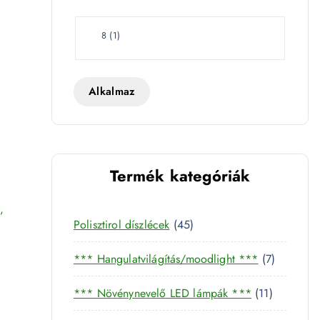
e
t
W
8
(
1
)
a
t
t
Alkalmaz
yán burkolat 2300K 4472 mennyiség
Termék kategóriák
,
4
Polisztirol díszlécek
45
5
7
*** Hangulatvilágítás/moodlight ***
7
t
t
e
1
*** Növénynevelő LED lámpák ***
11
e
r
1
r