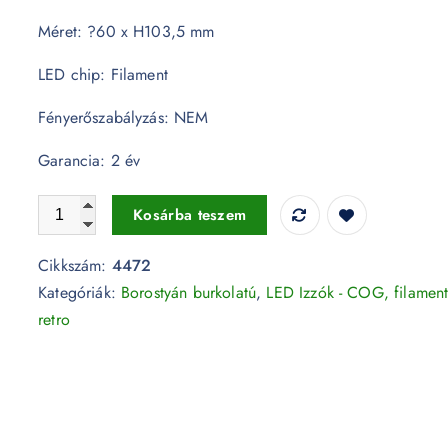
Méret: ?60 x H103,5 mm
LED chip: Filament
Fényerőszabályzás: NEM
Garancia: 2 év
Retro LED izzó - 8W E27 A60 Filament szabadalmi borost
Kosárba teszem
Cikkszám:
4472
Kategóriák:
Borostyán burkolatú
,
LED Izzók - COG, filament
retro