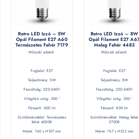
Retro LED Izzó – 5W
Retro LED Izzó – 8W
Opál Filament E27 A60
Opál Filament E27 A6
Természetes Fehér 7179
Meleg Fehér 4483
Műszaki adatok:
Műszaki adatok:
Foglalat: E27
Foglalat: E27
Teljesítmény: 5W
Teljesítmény: 8W
Feszültség: 220-240V
Feszültség: 220-240V
Világítási szög: 300 °
Világítási szög: 300 °
Fényerő: 600 lm
Fényerő: 800 lm
Színhőmérséklet: Természetes
Színhőmérséklet: Meleg fehér
fehér 4000K
2700K
Méret: ?60 x H107 mm
Méret: ?67 x H123 mm