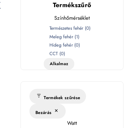
K
Termékszűrő
Színhőmérséklet
S
Természetes fehér
(
0
)
z
Meleg fehér
(
1
)
í
Hideg fehér
(
0
)
n
CCT
(
0
)
h
Alkalmaz
ő
m
é
r
s
Termékek szűrése
é
Bezárás
k
l
Watt