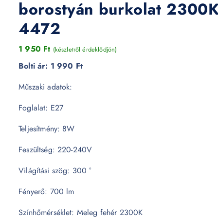
borostyán burkolat 2300
4472
1 950
Ft
(készletről érdeklődjön)
Bolti ár:
1 990 Ft
Műszaki adatok:
Foglalat: E27
Teljesítmény: 8W
Feszültség: 220-240V
Világítási szög: 300 °
Fényerő: 700 lm
Színhőmérséklet: Meleg fehér 2300K