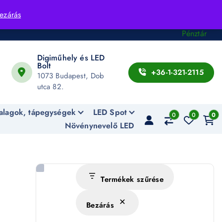
Fiók
ezárás
Kosár
Pénztár
Digiműhely és LED
Bolt
+36-1-321-2115
1073 Budapest, Dob
utca 82.
alagok, tápegységek
LED Spot
0
0
0
Növénynevelő LED
Termékek szűrése
Bezárás