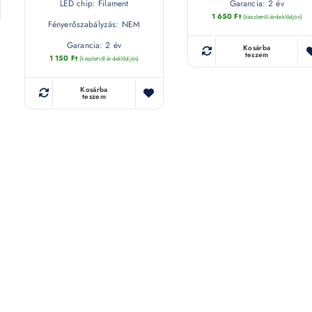
LED chip: Filament
Garancia: 2 év
1 650
Ft
(készletről érdeklődjön)
Fényerőszabályzás: NEM
Garancia: 2 év
Kosárba
teszem
1 150
Ft
(készletről érdeklődjön)
Kosárba
teszem