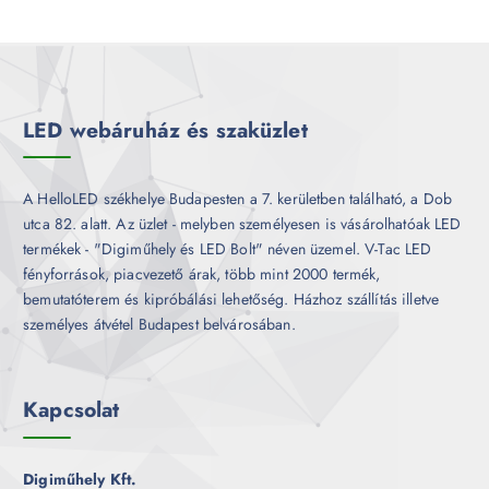
e
m
k
r
é
m
k
é
k
LED webáruház és szaküzlet
A HelloLED székhelye Budapesten a 7. kerületben található, a Dob
utca 82. alatt. Az üzlet - melyben személyesen is vásárolhatóak LED
termékek - "Digiműhely és LED Bolt" néven üzemel. V-Tac LED
fényforrások, piacvezető árak, több mint 2000 termék,
bemutatóterem és kipróbálási lehetőség. Házhoz szállítás illetve
személyes átvétel Budapest belvárosában.
Kapcsolat
Digiműhely Kft.