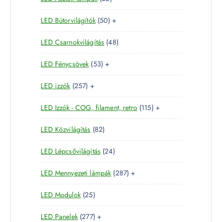
é
5
t
r
k
5
LED Bútorvilágítók
50
+
t
e
m
0
e
r
é
4
LED Csarnokvilágítás
48
t
r
m
k
8
e
m
é
5
LED Fénycsövek
53
+
t
r
é
k
3
e
m
k
2
LED izzók
257
+
t
r
é
5
e
m
k
1
LED Izzók - COG, filament, retro
115
+
7
r
é
1
t
m
k
8
LED Közvilágítás
82
5
e
é
2
t
r
k
2
LED Lépcsővilágítás
24
t
e
m
4
e
r
é
2
LED Mennyezeti lámpák
287
+
t
r
m
k
8
e
m
é
2
LED Modulok
25
7
r
é
k
5
t
m
k
2
LED Panelek
277
+
t
e
é