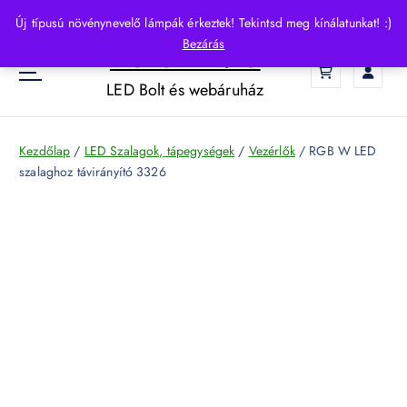
S
Új típusú növénynevelő lámpák érkeztek! Tekintsd meg kínálatunkat! :)
k
Bezárás
HelloLED.hu
i
0
p
LED Bolt és webáruház
t
o
c
Kezdőlap
/
LED Szalagok, tápegységek
/
Vezérlők
/ RGB W LED
o
szalaghoz távirányító 3326
n
t
e
n
t