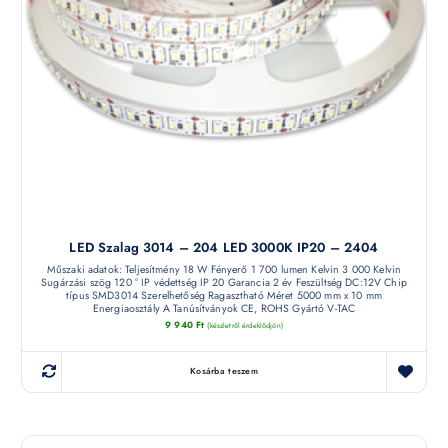
LED Szalag 3014 – 204 LED 3000K IP20 – 2404
Műszaki adatok: Teljesítmény 18 W Fényerő 1 700 lumen Kelvin 3 000 Kelvin
Sugárzási szög 120 ° IP védettség IP 20 Garancia 2 év Feszültség DC:12V Chip
típus SMD3014 Szerelhetőség Ragasztható Méret 5000 mm x 10 mm
Energiaosztály A Tanúsítványok CE, ROHS Gyártó V-TAC
9 940
Ft
(készletről érdeklődjön)
Kosárba teszem