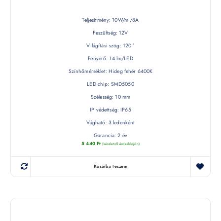
Teljesítmény: 10W/m /8A
Feszültség: 12V
Világítási szög: 120 °
Fényerő: 14 lm/LED
Színhőmérséklet: Hideg fehér 6400K
LED chip: SMD5050
Szélesség: 10 mm
IP védettség: IP65
Vágható: 3 ledenként
Garancia: 2 év
5 440
Ft
(készletről érdeklődjön)
Kosárba teszem