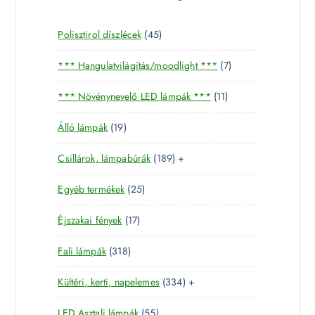
4
Polisztirol díszlécek
45
5
7
*** Hangulatvilágítás/moodlight ***
7
t
t
e
1
*** Növénynevelő LED lámpák ***
11
e
r
1
r
m
1
Álló lámpák
19
t
m
é
9
e
é
k
1
Csillárok, lámpabúrák
189
+
t
r
k
8
e
m
2
Egyéb termékek
25
9
r
é
5
t
m
k
1
Éjszakai fények
17
t
e
é
7
e
r
k
3
Fali lámpák
318
t
r
m
1
e
m
é
3
Kültéri, kerti, napelemes
334
+
8
r
é
k
3
t
m
k
5
LED Asztali lámpák
55
4
e