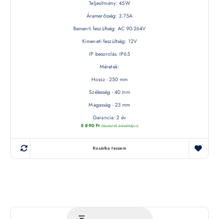
Teljesítmény: 45W
Áramerősség: 3.75A
Bementi feszültség: AC 90-264V
Kimeneti feszültség: 12V
IP besorolás: IP65
Méretek:
Hossz - 250 mm
Szélesség - 40 mm
Magasság - 23 mm
Garancia: 2 év
5 890
Ft
(készletről érdeklődjön)
Kosárba teszem