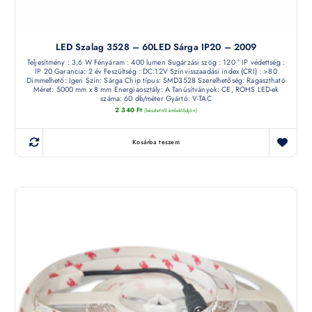
LED Szalag 3528 – 60LED Sárga IP20 – 2009
Teljesítmény : 3,6 W Fényáram : 400 lumen Sugárzási szög : 120 ° IP védettség :
IP 20 Garancia: 2 év Feszültség : DC:12V Színvisszaadási index (CRI) : >80
Dimmelhető: Igen Szín: Sárga Chip típus: SMD3528 Szerelhetőség: Ragasztható
Méret: 5000 mm x 8 mm Energiaosztály: A Tanúsítványok: CE, ROHS LED-ek
száma: 60 db/méter Gyártó: V-TAC
2 340
Ft
(készletről érdeklődjön)
Kosárba teszem