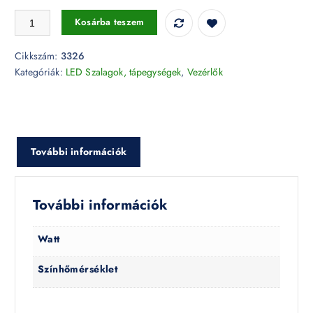
RGB W LED szalaghoz távirányító 3326 mennyiség
Kosárba teszem
Cikkszám:
3326
Kategóriák:
LED Szalagok, tápegységek
,
Vezérlők
További információk
További információk
Watt
Színhőmérséklet